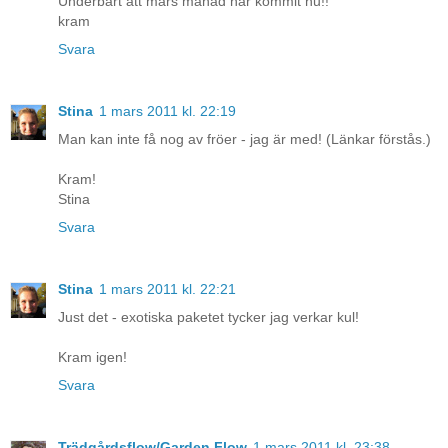
Underbart att mars månad har kommit nu!!
kram
Svara
Stina
1 mars 2011 kl. 22:19
Man kan inte få nog av fröer - jag är med! (Länkar förstås.)
Kram!
Stina
Svara
Stina
1 mars 2011 kl. 22:21
Just det - exotiska paketet tycker jag verkar kul!
Kram igen!
Svara
Trädgårdsflow/Garden Flow
1 mars 2011 kl. 23:38