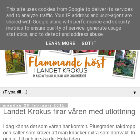
This site uses cookies from Google to deliver its services
and to analyze traffic. Your IP address and user-agent are
shared with Google along with performance and security
metrics to ensure quality of service, generate usage
statistics, and to detect and address abuse.
LEARN MORE
GOT IT
▼
måndag 28 februari 2011
Landet Krokus firar våren med utlottning
I dag känns det som våren har kommit. Plusgrader, takdropp
och katter som kräver att man knäcker extra som dörrvakt. In
och ut. Ut och in ska de. Hela tiden.