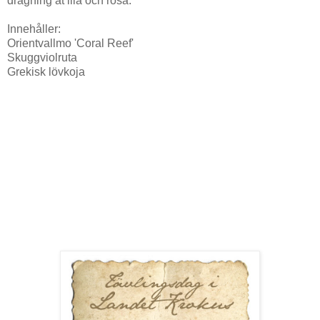
dragning åt lila och rosa.
Innehåller:
Orientvallmo 'Coral Reef'
Skuggviolruta
Grekisk lövkoja