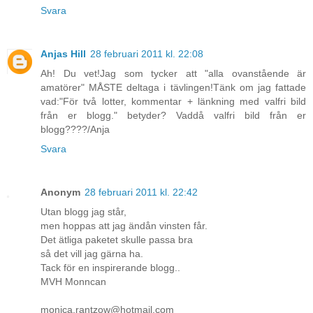
Svara
Anjas Hill
28 februari 2011 kl. 22:08
Ah! Du vet!Jag som tycker att "alla ovanstående är
amatörer" MÅSTE deltaga i tävlingen!Tänk om jag fattade
vad:"För två lotter, kommentar + länkning med valfri bild
från er blogg." betyder? Vaddå valfri bild från er
blogg????/Anja
Svara
Anonym
28 februari 2011 kl. 22:42
Utan blogg jag står,
men hoppas att jag ändån vinsten får.
Det ätliga paketet skulle passa bra
så det vill jag gärna ha.
Tack för en inspirerande blogg..
MVH Monncan
monica.rantzow@hotmail.com