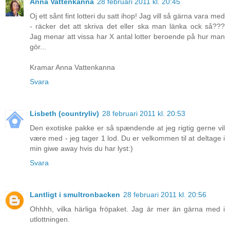
Anna Vattenkanna
28 februari 2011 kl. 20:45
Oj ett sånt fint lotteri du satt ihop! Jag vill så gärna vara med
- räcker det att skriva det eller ska man länka ock så???
Jag menar att vissa har X antal lotter beroende på hur man
gör...
Kramar Anna Vattenkanna
Svara
Lisbeth (countryliv)
28 februari 2011 kl. 20:53
Den exotiske pakke er så spændende at jeg rigtig gerne vil
være med - jeg tager 1 lod. Du er velkommen til at deltage i
min giwe away hvis du har lyst:)
Svara
Lantligt i smultronbacken
28 februari 2011 kl. 20:56
Ohhhh, vilka härliga fröpaket. Jag är mer än gärna med i
utlottningen.