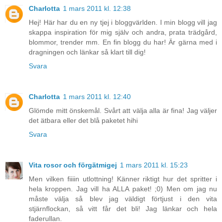
Charlotta
1 mars 2011 kl. 12:38
Hej! Här har du en ny tjej i bloggvärlden. I min blogg vill jag
skappa inspiration för mig själv och andra, prata trädgård,
blommor, trender mm. En fin blogg du har! Är gärna med i
dragningen och länkar så klart till dig!
Svara
Charlotta
1 mars 2011 kl. 12:40
Glömde mitt önskemål. Svårt att välja alla är fina! Jag väljer
det ätbara eller det blå paketet hihi
Svara
Vita rosor och förgätmigej
1 mars 2011 kl. 15:23
Men vilken fiiiin utlottning! Känner riktigt hur det spritter i
hela kroppen. Jag vill ha ALLA paket! ;0) Men om jag nu
måste välja så blev jag väldigt förtjust i den vita
stjärnflockan, så vitt får det bli! Jag länkar och hela
faderullan.