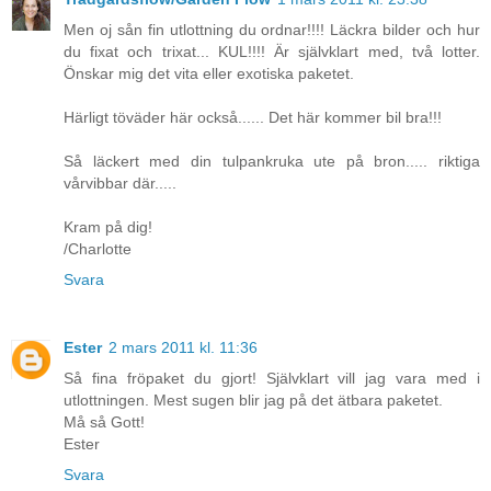
Men oj sån fin utlottning du ordnar!!!! Läckra bilder och hur
du fixat och trixat... KUL!!!! Är självklart med, två lotter.
Önskar mig det vita eller exotiska paketet.
Härligt töväder här också...... Det här kommer bil bra!!!
Så läckert med din tulpankruka ute på bron..... riktiga
vårvibbar där.....
Kram på dig!
/Charlotte
Svara
Ester
2 mars 2011 kl. 11:36
Så fina fröpaket du gjort! Självklart vill jag vara med i
utlottningen. Mest sugen blir jag på det ätbara paketet.
Må så Gott!
Ester
Svara