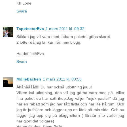
Kh Lone
Svara
TapetserarEva
1 mars 2011 kl. 09:32
Såklart jag vill vara med, ätbara paketet gillas skarpt.
2 lotter då jag länkar från min blogg.
Ha det fint//Eva
Svara
Möllebacken
1 mars 2011 kl. 09:56
Åhåhåååå!!!! Du har också utlottning juuu!
Vilken kul utlottning, den vill jag gärna vara med på. Vilka
fina paket du har satt ihop.Jag väljer "mjuk pastell" då jag
har en rabatt som jag har fått flytta och har lite hålrum. Och
jag är ju följare och lägger upp en länk på min sida. Och nu
lägger jag upp dig på bloggrollern ( förstår inte varför jag
har gjort det tidigare)
Ha en fin dag. Kram Pella