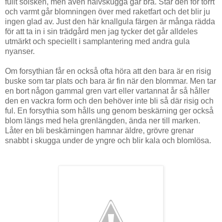
fullt solsken, men även halvskugga går bra. Står den för torrt
och varmt går blomningen över med raketfart och det blir ju
ingen glad av. Just den här knallgula färgen är många rädda
för att ta in i sin trädgård men jag tycker det går alldeles
utmärkt och speciellt i samplantering med andra gula
nyanser.
Om forsythian får en också ofta höra att den bara är en risig
buske som tar plats och bara är fin när den blommar. Men tar
en bort någon gammal gren vart eller vartannat år så håller
den en vackra form och den behöver inte bli så där risig och
ful. En forsythia som hålls ung genom beskärning ger också
blom längs med hela grenlängden, ända ner till marken.
Låter en bli beskärningen hamnar äldre, grövre grenar
snabbt i skugga under de yngre och blir kala och blomlösa.