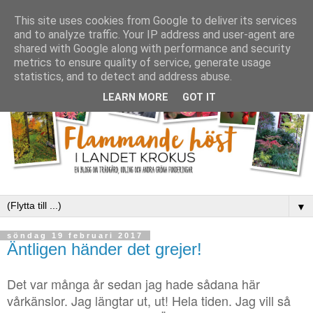
This site uses cookies from Google to deliver its services
and to analyze traffic. Your IP address and user-agent are
shared with Google along with performance and security
metrics to ensure quality of service, generate usage
statistics, and to detect and address abuse.
LEARN MORE
GOT IT
▼
söndag 19 februari 2017
Äntligen händer det grejer!
Det var många år sedan jag hade sådana här
vårkänslor. Jag längtar ut, ut! Hela tiden. Jag vill så