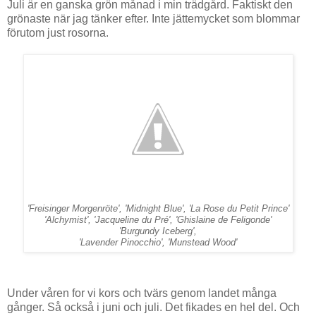
Juli är en ganska grön månad i min trädgård. Faktiskt den
grönaste när jag tänker efter. Inte jättemycket som blommar
förutom just rosorna.
'Freisinger Morgenröte', 'Midnight Blue', 'La Rose du Petit Prince'
'Alchymist', 'Jacqueline du Pré', 'Ghislaine de Feligonde'
'Burgundy Iceberg',
'Lavender Pinocchio', 'Munstead Wood'
Under våren for vi kors och tvärs genom landet många
gånger. Så också i juni och juli. Det fikades en hel del. Och