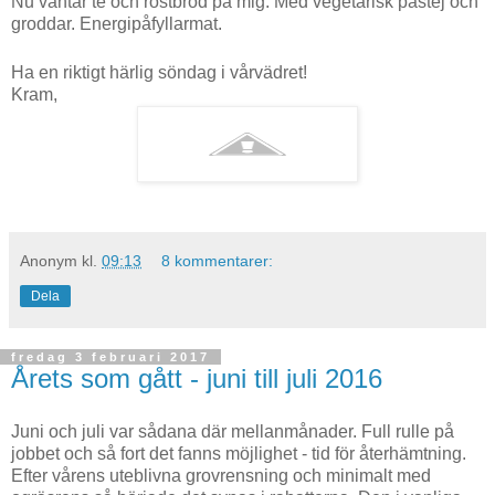
Nu väntar te och rostbröd på mig. Med vegetarisk pastej och
groddar. Energipåfyllarmat.
Ha en riktigt härlig söndag i vårvädret!
Kram,
Anonym
kl.
09:13
8 kommentarer:
Dela
fredag 3 februari 2017
Årets som gått - juni till juli 2016
Juni och juli var sådana där mellanmånader. Full rulle på
jobbet och så fort det fanns möjlighet - tid för återhämtning.
Efter vårens uteblivna grovrensning och minimalt med