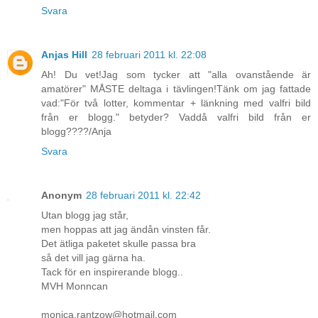
Svara
Anjas Hill
28 februari 2011 kl. 22:08
Ah! Du vet!Jag som tycker att "alla ovanstående är
amatörer" MÅSTE deltaga i tävlingen!Tänk om jag fattade
vad:"För två lotter, kommentar + länkning med valfri bild
från er blogg." betyder? Vaddå valfri bild från er
blogg????/Anja
Svara
Anonym
28 februari 2011 kl. 22:42
Utan blogg jag står,
men hoppas att jag ändån vinsten får.
Det ätliga paketet skulle passa bra
så det vill jag gärna ha.
Tack för en inspirerande blogg..
MVH Monncan
monica.rantzow@hotmail.com