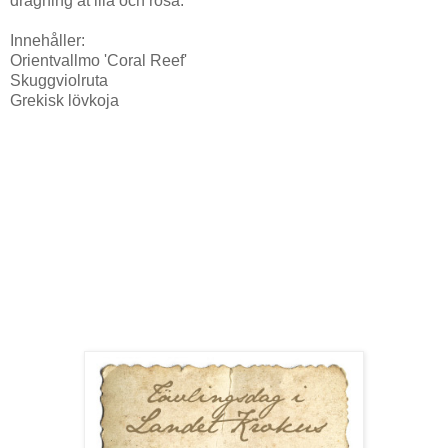
dragning åt lila och rosa.
Innehåller:
Orientvallmo 'Coral Reef'
Skuggviolruta
Grekisk lövkoja