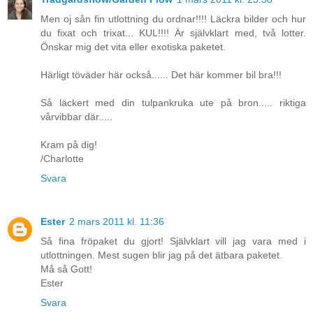
Men oj sån fin utlottning du ordnar!!!! Läckra bilder och hur
du fixat och trixat... KUL!!!! Är självklart med, två lotter.
Önskar mig det vita eller exotiska paketet.
Härligt töväder här också...... Det här kommer bil bra!!!
Så läckert med din tulpankruka ute på bron..... riktiga
vårvibbar där.....
Kram på dig!
/Charlotte
Svara
Ester
2 mars 2011 kl. 11:36
Så fina fröpaket du gjort! Självklart vill jag vara med i
utlottningen. Mest sugen blir jag på det ätbara paketet.
Må så Gott!
Ester
Svara