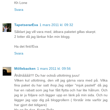
Kh Lone
Svara
TapetserarEva
1 mars 2011 kl. 09:32
Såklart jag vill vara med, ätbara paketet gillas skarpt.
2 lotter då jag länkar från min blogg.
Ha det fint//Eva
Svara
Möllebacken
1 mars 2011 kl. 09:56
Åhåhåååå!!!! Du har också utlottning juuu!
Vilken kul utlottning, den vill jag gärna vara med på. Vilka
fina paket du har satt ihop.Jag väljer "mjuk pastell" då jag
har en rabatt som jag har fått flytta och har lite hålrum. Och
jag är ju följare och lägger upp en länk på min sida. Och nu
lägger jag upp dig på bloggrollern ( förstår inte varför jag
har gjort det tidigare)
Ha en fin dag. Kram Pella