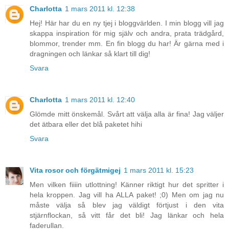
Charlotta
1 mars 2011 kl. 12:38
Hej! Här har du en ny tjej i bloggvärlden. I min blogg vill jag
skappa inspiration för mig själv och andra, prata trädgård,
blommor, trender mm. En fin blogg du har! Är gärna med i
dragningen och länkar så klart till dig!
Svara
Charlotta
1 mars 2011 kl. 12:40
Glömde mitt önskemål. Svårt att välja alla är fina! Jag väljer
det ätbara eller det blå paketet hihi
Svara
Vita rosor och förgätmigej
1 mars 2011 kl. 15:23
Men vilken fiiiin utlottning! Känner riktigt hur det spritter i
hela kroppen. Jag vill ha ALLA paket! ;0) Men om jag nu
måste välja så blev jag väldigt förtjust i den vita
stjärnflockan, så vitt får det bli! Jag länkar och hela
faderullan.