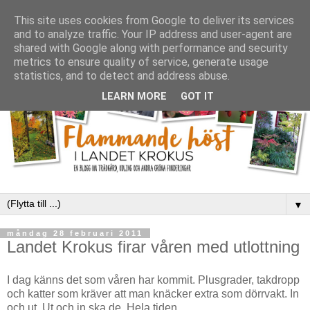
This site uses cookies from Google to deliver its services
and to analyze traffic. Your IP address and user-agent are
shared with Google along with performance and security
metrics to ensure quality of service, generate usage
statistics, and to detect and address abuse.
LEARN MORE
GOT IT
▼
måndag 28 februari 2011
Landet Krokus firar våren med utlottning
I dag känns det som våren har kommit. Plusgrader, takdropp
och katter som kräver att man knäcker extra som dörrvakt. In
och ut. Ut och in ska de. Hela tiden.