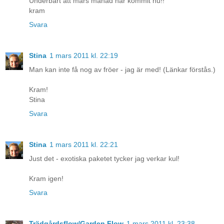
Underbart att mars månad har kommit nu!!
kram
Svara
Stina
1 mars 2011 kl. 22:19
Man kan inte få nog av fröer - jag är med! (Länkar förstås.)
Kram!
Stina
Svara
Stina
1 mars 2011 kl. 22:21
Just det - exotiska paketet tycker jag verkar kul!
Kram igen!
Svara
Trädgårdsflow/Garden Flow
1 mars 2011 kl. 23:38