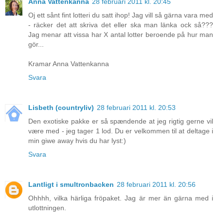
Anna Vattenkanna
28 februari 2011 kl. 20:45
Oj ett sånt fint lotteri du satt ihop! Jag vill så gärna vara med
- räcker det att skriva det eller ska man länka ock så???
Jag menar att vissa har X antal lotter beroende på hur man
gör...
Kramar Anna Vattenkanna
Svara
Lisbeth (countryliv)
28 februari 2011 kl. 20:53
Den exotiske pakke er så spændende at jeg rigtig gerne vil
være med - jeg tager 1 lod. Du er velkommen til at deltage i
min giwe away hvis du har lyst:)
Svara
Lantligt i smultronbacken
28 februari 2011 kl. 20:56
Ohhhh, vilka härliga fröpaket. Jag är mer än gärna med i
utlottningen.