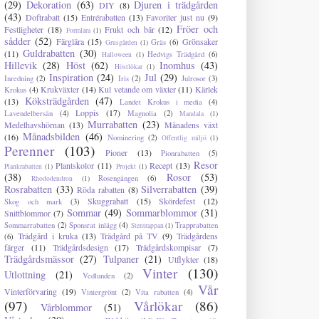
(29)
Dekoration
(63)
Djuren i trädgården
DIY
(8)
(43)
Doftrabatt
(15)
Entrérabatten
(13)
Favoriter just nu
(9)
Fröer och
Festligheter
(18)
Frukt och bär
(12)
Formlära
(1)
sådder
(52)
Färglära
(15)
Grönsaker
Gräs
(6)
Grusgården
(1)
Guldrabatten
(30)
(11)
Hedvigs Trädgård
(6)
Halloween
(1)
Hillevik
(28)
Höst
(62)
Inomhus
(43)
Höstlökar
(1)
Inspiration
(24)
Jul
(29)
Inredning
(2)
Iris
(2)
Julrosor
(3)
Krukväxter
(14)
Kul vetande om växter
(11)
Kärlek
Krokus
(4)
Köksträdgården
(47)
(13)
Landet Krokus i media
(4)
Loppis
(17)
Lavendelbersån
(4)
Magnolia
(2)
Mandala
(1)
Murrabatten
(23)
Medelhavshörnan
(13)
Månadens växt
Månadsbilden
(46)
(16)
Nominering
(2)
Offentlig miljö
(1)
Perenner
(103)
Pioner
(13)
Pionrabatten
(5)
Resor
Plantskolor
(11)
Recept
(13)
Plankrabatten
(1)
Projekt
(1)
(38)
Rosor
(53)
Rosengången
(6)
Rhododendron
(1)
Rosrabatten
(33)
Silverrabatten
(39)
Röda rabatten
(8)
Skuggrabatt
(15)
Skördefest
(12)
Skog och mark
(3)
Sommar
(49)
Sommarblommor
(31)
Snittblommor
(7)
Sommarrabatten
(2)
Sponsrat inlägg
(4)
Trapprabatten
Stentrappan
(1)
Trädgård i kruka
(13)
Trädgård på TV
(9)
Trädgårdens
(6)
färger
(11)
Trädgårdsdesign
(17)
Trädgårdskompisar
(7)
Trädgårdsmässor
(27)
Tulpaner
(21)
Utflykter
(18)
Vinter
(130)
Utlottning
(21)
Vedlunden
(2)
Vår
Vinterförvaring
(19)
Vintergrönt
(2)
Vita rabatten
(4)
(97)
Vårlökar
(86)
Vårblommor
(51)