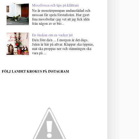
Mossfrossa och tips på klättrare
Nu är monsterpumpan undanstädad och
mossan får spela förstafiolen. Har gjort
fina mossbollar (jag vet att jag fick idén
från någon av er blo...
En önskan om en vacker jul
Da'n före da'n ... I morgon är det dags.
Julen är här på allvar. Klappar ska öppnas,
mat ska proppas ner och stämningen ska
vara på ...
FÖLJ LANDET KROKUS PÅ INSTAGRAM