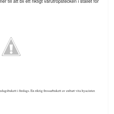
ill att bli ett riktigt vårutropstecken i stället för
edagsbukett i fredags. En riktig frossarbukett av enbart vita hyacinter.