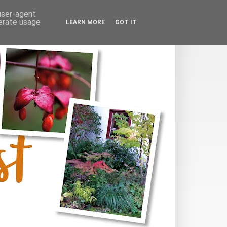
 user-agent
nerate usage
LEARN MORE
GOT IT