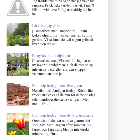
Jag trodde inte mina ögon när jag vaknade
i morse. Prick hela världen var vit. I maj?!
Här ute vid havet?! Jag tror aldrig det har
hä...
I år satsar jag på snitt
[I samarbete med Impecta.se ] Min
köksträdgård blir mer och mer en cutting
garden. Visst finns det väl någon grönsak
kvar men det är...
En ny favorit i trädgården
[I samarbete med Växtzon 4 ] Jag har en
ny favorit i trädgården. Och då menar jag
inte en ny växt, eller ens den snygga
vattentunnan som ja...
Blommig fredag - tema övergiven
Hej alla fina! Äntligen fredag! Känns lite
fräckt att skriva så då min första heltidsdag
efter handoperationerna var igår... Men
men... fre...
Blommig fredag - tema de fyra årstiderna
Oooh så kul det var att kika genom året
som gått. Men längtan efter sommar, sol,
färger och fågelsång blev ju inte direkt
mindre ... ;) Hu...