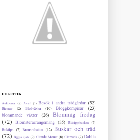
ETIKETTER
Besök i andra trädgårdar
(52)
Auktioner
(2)
Award
(1)
Bloggkompisar
(23)
Bladväxter
(10)
Bienner
(2)
Blommig fredag
blommande växter
(26)
(72)
Blomsterarrangemang
(35)
Blåsippsbacken
(5)
Buskar och träd
Boktips
(7)
Bronsrabatten
(12)
(72)
Dahlia
Claude Monet
(8)
Clematis
(7)
Bygga själv
(2)