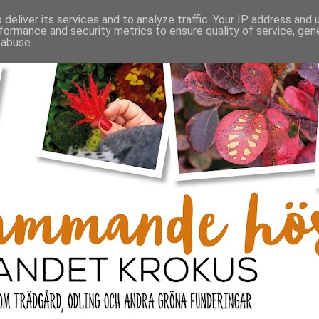
deliver its services and to analyze traffic. Your IP address and
formance and security metrics to ensure quality of service, ge
 abuse.