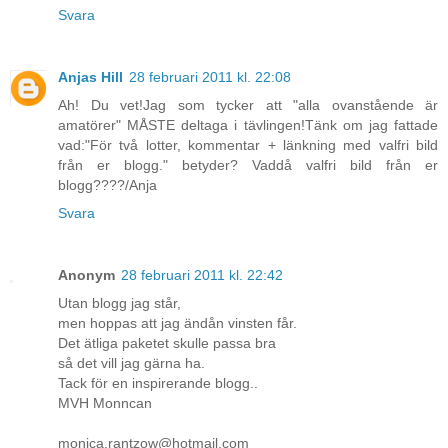
Svara
Anjas Hill
28 februari 2011 kl. 22:08
Ah! Du vet!Jag som tycker att "alla ovanstående är
amatörer" MÅSTE deltaga i tävlingen!Tänk om jag fattade
vad:"För två lotter, kommentar + länkning med valfri bild
från er blogg." betyder? Vaddå valfri bild från er
blogg????/Anja
Svara
Anonym
28 februari 2011 kl. 22:42
Utan blogg jag står,
men hoppas att jag ändån vinsten får.
Det ätliga paketet skulle passa bra
så det vill jag gärna ha.
Tack för en inspirerande blogg..
MVH Monncan
monica.rantzow@hotmail.com