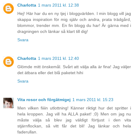
Charlotta
1 mars 2011 kl. 12:38
Hej! Här har du en ny tjej i bloggvärlden. I min blogg vill jag
skappa inspiration för mig själv och andra, prata trädgård,
blommor, trender mm. En fin blogg du har! Är gärna med i
dragningen och länkar så klart till dig!
Svara
Charlotta
1 mars 2011 kl. 12:40
Glömde mitt önskemål. Svårt att välja alla är fina! Jag väljer
det ätbara eller det blå paketet hihi
Svara
Vita rosor och förgätmigej
1 mars 2011 kl. 15:23
Men vilken fiiiin utlottning! Känner riktigt hur det spritter i
hela kroppen. Jag vill ha ALLA paket! ;0) Men om jag nu
måste välja så blev jag väldigt förtjust i den vita
stjärnflockan, så vitt får det bli! Jag länkar och hela
faderullan.