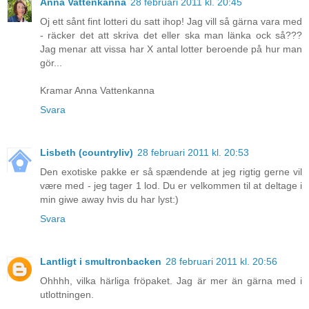
Anna Vattenkanna
28 februari 2011 kl. 20:45
Oj ett sånt fint lotteri du satt ihop! Jag vill så gärna vara med
- räcker det att skriva det eller ska man länka ock så???
Jag menar att vissa har X antal lotter beroende på hur man
gör...
Kramar Anna Vattenkanna
Svara
Lisbeth (countryliv)
28 februari 2011 kl. 20:53
Den exotiske pakke er så spændende at jeg rigtig gerne vil
være med - jeg tager 1 lod. Du er velkommen til at deltage i
min giwe away hvis du har lyst:)
Svara
Lantligt i smultronbacken
28 februari 2011 kl. 20:56
Ohhhh, vilka härliga fröpaket. Jag är mer än gärna med i
utlottningen.