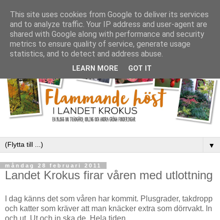
This site uses cookies from Google to deliver its services
and to analyze traffic. Your IP address and user-agent are
shared with Google along with performance and security
metrics to ensure quality of service, generate usage
statistics, and to detect and address abuse.
LEARN MORE
GOT IT
▼
måndag 28 februari 2011
Landet Krokus firar våren med utlottning
I dag känns det som våren har kommit. Plusgrader, takdropp
och katter som kräver att man knäcker extra som dörrvakt. In
och ut. Ut och in ska de. Hela tiden.