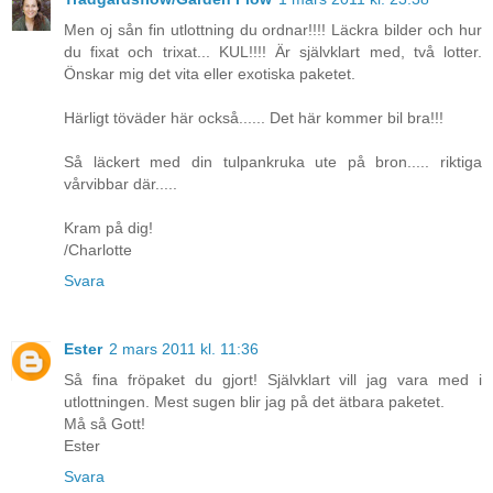
Men oj sån fin utlottning du ordnar!!!! Läckra bilder och hur
du fixat och trixat... KUL!!!! Är självklart med, två lotter.
Önskar mig det vita eller exotiska paketet.
Härligt töväder här också...... Det här kommer bil bra!!!
Så läckert med din tulpankruka ute på bron..... riktiga
vårvibbar där.....
Kram på dig!
/Charlotte
Svara
Ester
2 mars 2011 kl. 11:36
Så fina fröpaket du gjort! Självklart vill jag vara med i
utlottningen. Mest sugen blir jag på det ätbara paketet.
Må så Gott!
Ester
Svara