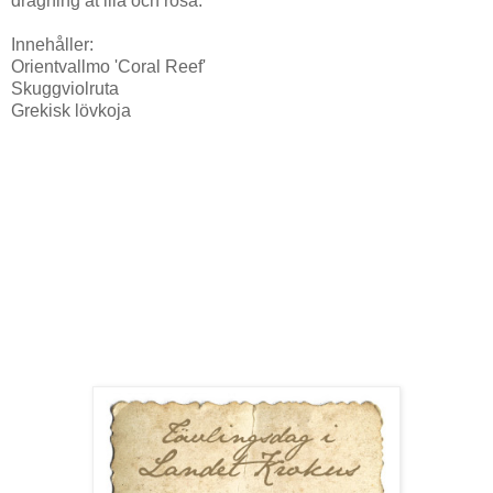
dragning åt lila och rosa.
Innehåller:
Orientvallmo 'Coral Reef'
Skuggviolruta
Grekisk lövkoja