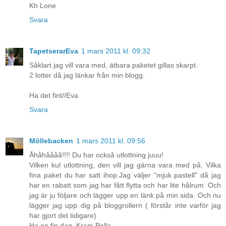
Kh Lone
Svara
TapetserarEva
1 mars 2011 kl. 09:32
Såklart jag vill vara med, ätbara paketet gillas skarpt.
2 lotter då jag länkar från min blogg.
Ha det fint//Eva
Svara
Möllebacken
1 mars 2011 kl. 09:56
Åhåhåååå!!!! Du har också utlottning juuu!
Vilken kul utlottning, den vill jag gärna vara med på. Vilka
fina paket du har satt ihop.Jag väljer "mjuk pastell" då jag
har en rabatt som jag har fått flytta och har lite hålrum. Och
jag är ju följare och lägger upp en länk på min sida. Och nu
lägger jag upp dig på bloggrollern ( förstår inte varför jag
har gjort det tidigare)
Ha en fin dag. Kram Pella