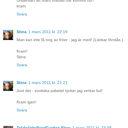
Underbart att mars månad har kommit nu!!
kram
Svara
Stina
1 mars 2011 kl. 22:19
Man kan inte få nog av fröer - jag är med! (Länkar förstås.)
Kram!
Stina
Svara
Stina
1 mars 2011 kl. 22:21
Just det - exotiska paketet tycker jag verkar kul!
Kram igen!
Svara
Trädgårdsflow/Garden Flow
1 mars 2011 kl. 23:38