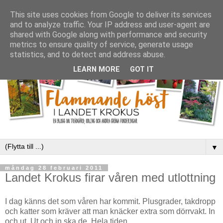
This site uses cookies from Google to deliver its services
and to analyze traffic. Your IP address and user-agent are
shared with Google along with performance and security
metrics to ensure quality of service, generate usage
statistics, and to detect and address abuse.
LEARN MORE
GOT IT
▼
måndag 28 februari 2011
Landet Krokus firar våren med utlottning
I dag känns det som våren har kommit. Plusgrader, takdropp
och katter som kräver att man knäcker extra som dörrvakt. In
och ut. Ut och in ska de. Hela tiden.