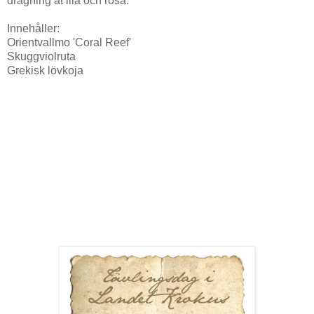
dragning åt lila och rosa.
Innehåller:
Orientvallmo 'Coral Reef'
Skuggviolruta
Grekisk lövkoja