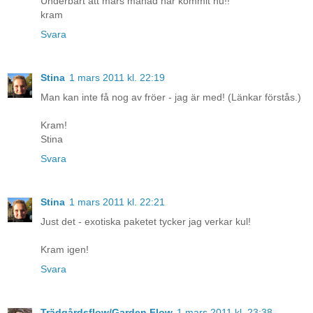
Underbart att mars månad har kommit nu!!
kram
Svara
Stina
1 mars 2011 kl. 22:19
Man kan inte få nog av fröer - jag är med! (Länkar förstås.)
Kram!
Stina
Svara
Stina
1 mars 2011 kl. 22:21
Just det - exotiska paketet tycker jag verkar kul!
Kram igen!
Svara
Trädgårdsflow/Garden Flow
1 mars 2011 kl. 23:38