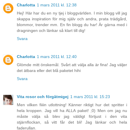
Charlotta
1 mars 2011 kl. 12:38
Hej! Här har du en ny tjej i bloggvärlden. I min blogg vill jag
skappa inspiration för mig själv och andra, prata trädgård,
blommor, trender mm. En fin blogg du har! Är gärna med i
dragningen och länkar så klart till dig!
Svara
Charlotta
1 mars 2011 kl. 12:40
Glömde mitt önskemål. Svårt att välja alla är fina! Jag väljer
det ätbara eller det blå paketet hihi
Svara
Vita rosor och förgätmigej
1 mars 2011 kl. 15:23
Men vilken fiiiin utlottning! Känner riktigt hur det spritter i
hela kroppen. Jag vill ha ALLA paket! ;0) Men om jag nu
måste välja så blev jag väldigt förtjust i den vita
stjärnflockan, så vitt får det bli! Jag länkar och hela
faderullan.