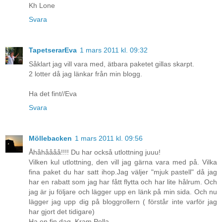
Kh Lone
Svara
TapetserarEva
1 mars 2011 kl. 09:32
Såklart jag vill vara med, ätbara paketet gillas skarpt.
2 lotter då jag länkar från min blogg.
Ha det fint//Eva
Svara
Möllebacken
1 mars 2011 kl. 09:56
Åhåhåååå!!!! Du har också utlottning juuu!
Vilken kul utlottning, den vill jag gärna vara med på. Vilka
fina paket du har satt ihop.Jag väljer "mjuk pastell" då jag
har en rabatt som jag har fått flytta och har lite hålrum. Och
jag är ju följare och lägger upp en länk på min sida. Och nu
lägger jag upp dig på bloggrollern ( förstår inte varför jag
har gjort det tidigare)
Ha en fin dag. Kram Pella