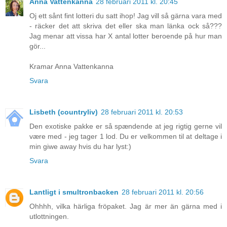
Anna Vattenkanna
28 februari 2011 kl. 20:45
Oj ett sånt fint lotteri du satt ihop! Jag vill så gärna vara med
- räcker det att skriva det eller ska man länka ock så???
Jag menar att vissa har X antal lotter beroende på hur man
gör...
Kramar Anna Vattenkanna
Svara
Lisbeth (countryliv)
28 februari 2011 kl. 20:53
Den exotiske pakke er så spændende at jeg rigtig gerne vil
være med - jeg tager 1 lod. Du er velkommen til at deltage i
min giwe away hvis du har lyst:)
Svara
Lantligt i smultronbacken
28 februari 2011 kl. 20:56
Ohhhh, vilka härliga fröpaket. Jag är mer än gärna med i
utlottningen.