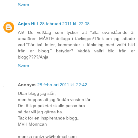
Svara
Anjas Hill
28 februari 2011 kl. 22:08
Ah! Du vet!Jag som tycker att "alla ovanstående är
amatörer" MÅSTE deltaga i tävlingen!Tänk om jag fattade
vad:"För två lotter, kommentar + länkning med valfri bild
från er blogg." betyder? Vaddå valfri bild från er
blogg????/Anja
Svara
Anonym
28 februari 2011 kl. 22:42
Utan blogg jag står,
men hoppas att jag ändån vinsten får.
Det ätliga paketet skulle passa bra
så det vill jag gärna ha.
Tack för en inspirerande blogg..
MVH Monncan
monica.rantzow@hotmail.com