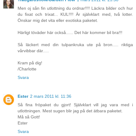
Men oj sån fin utlottning du ordnar!!!! Läckra bilder och hur
du fixat och trixat... KUL!!!! Är självklart med, två lotter.
Önskar mig det vita eller exotiska paketet.
Härligt töväder här också...... Det här kommer bil bra!!!
Så läckert med din tulpankruka ute på bron..... riktiga
vårvibbar där.....
Kram på dig!
/Charlotte
Svara
Ester
2 mars 2011 kl. 11:36
Så fina fröpaket du gjort! Självklart vill jag vara med i
utlottningen. Mest sugen blir jag på det ätbara paketet.
Må så Gott!
Ester
Svara