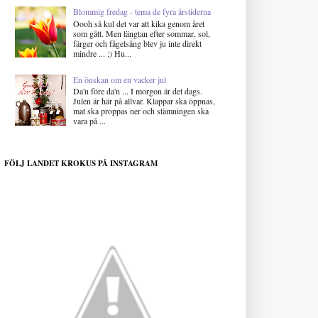
Blommig fredag - tema de fyra årstiderna
Oooh så kul det var att kika genom året
som gått. Men längtan efter sommar, sol,
färger och fågelsång blev ju inte direkt
mindre ... ;) Hu...
En önskan om en vacker jul
Da'n före da'n ... I morgon är det dags.
Julen är här på allvar. Klappar ska öppnas,
mat ska proppas ner och stämningen ska
vara på ...
FÖLJ LANDET KROKUS PÅ INSTAGRAM