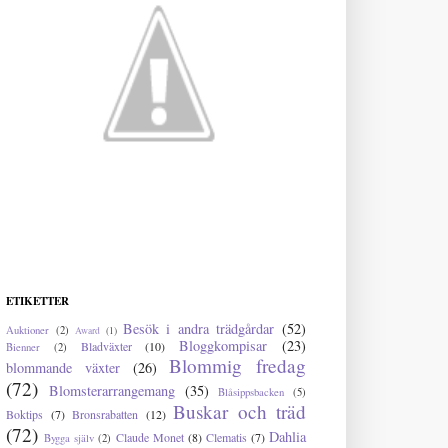
ETIKETTER
Besök i andra trädgårdar
(52)
Auktioner
(2)
Award
(1)
Bloggkompisar
(23)
Bladväxter
(10)
Bienner
(2)
Blommig fredag
blommande växter
(26)
(72)
Blomsterarrangemang
(35)
Blåsippsbacken
(5)
Buskar och träd
Boktips
(7)
Bronsrabatten
(12)
(72)
Dahlia
Claude Monet
(8)
Clematis
(7)
Bygga själv
(2)