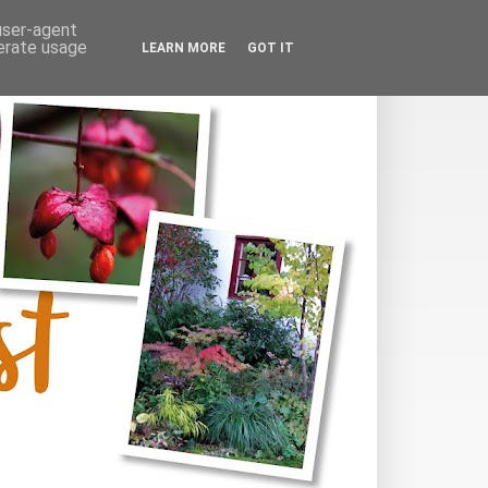
 user-agent
nerate usage
LEARN MORE
GOT IT