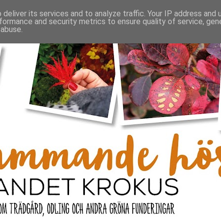
deliver its services and to analyze traffic. Your IP address and
formance and security metrics to ensure quality of service, ge
 abuse.