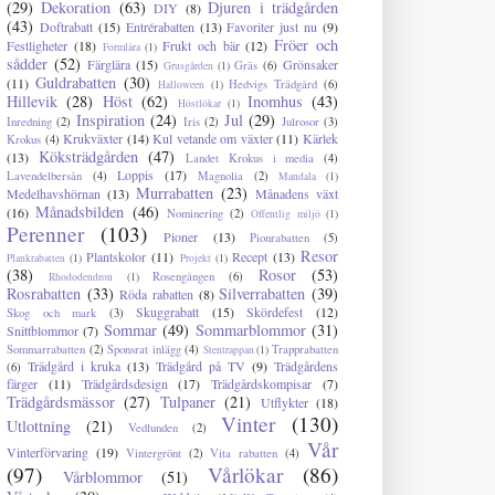
(29)
Dekoration
(63)
Djuren i trädgården
DIY
(8)
(43)
Doftrabatt
(15)
Entrérabatten
(13)
Favoriter just nu
(9)
Fröer och
Festligheter
(18)
Frukt och bär
(12)
Formlära
(1)
sådder
(52)
Färglära
(15)
Grönsaker
Gräs
(6)
Grusgården
(1)
Guldrabatten
(30)
(11)
Hedvigs Trädgård
(6)
Halloween
(1)
Hillevik
(28)
Höst
(62)
Inomhus
(43)
Höstlökar
(1)
Inspiration
(24)
Jul
(29)
Inredning
(2)
Iris
(2)
Julrosor
(3)
Krukväxter
(14)
Kul vetande om växter
(11)
Kärlek
Krokus
(4)
Köksträdgården
(47)
(13)
Landet Krokus i media
(4)
Loppis
(17)
Lavendelbersån
(4)
Magnolia
(2)
Mandala
(1)
Murrabatten
(23)
Medelhavshörnan
(13)
Månadens växt
Månadsbilden
(46)
(16)
Nominering
(2)
Offentlig miljö
(1)
Perenner
(103)
Pioner
(13)
Pionrabatten
(5)
Resor
Plantskolor
(11)
Recept
(13)
Plankrabatten
(1)
Projekt
(1)
(38)
Rosor
(53)
Rosengången
(6)
Rhododendron
(1)
Rosrabatten
(33)
Silverrabatten
(39)
Röda rabatten
(8)
Skuggrabatt
(15)
Skördefest
(12)
Skog och mark
(3)
Sommar
(49)
Sommarblommor
(31)
Snittblommor
(7)
Sommarrabatten
(2)
Sponsrat inlägg
(4)
Trapprabatten
Stentrappan
(1)
Trädgård i kruka
(13)
Trädgård på TV
(9)
Trädgårdens
(6)
färger
(11)
Trädgårdsdesign
(17)
Trädgårdskompisar
(7)
Trädgårdsmässor
(27)
Tulpaner
(21)
Utflykter
(18)
Vinter
(130)
Utlottning
(21)
Vedlunden
(2)
Vår
Vinterförvaring
(19)
Vintergrönt
(2)
Vita rabatten
(4)
(97)
Vårlökar
(86)
Vårblommor
(51)