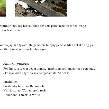
utlottning? Jag har satt ihop sex små paket med tre sorter i varje.
vå och så vidare.
öer så jag kan tyvärr inte garantera hur pigga de är. Men det ska nog gå
ätet, förutom några som är mina egna.
Ätbara paketet
För dig som tycker det är tramsigt med sommarblommor och perenner.
Ska man odla något så ska det går att äta. Så det så.
Innehåller:
Småbladig basilika 'Balkon Star'
Vinbärstomat 'Currant gold rush'
Bondböna 'Threefold White'