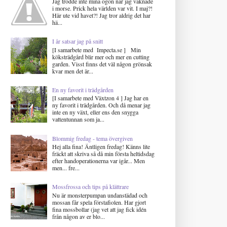
Jag trodde inte mina ögon när jag vaknade
i morse. Prick hela världen var vit. I maj?!
Här ute vid havet?! Jag tror aldrig det har
hä...
I år satsar jag på snitt
[I samarbete med Impecta.se ] Min
köksträdgård blir mer och mer en cutting
garden. Visst finns det väl någon grönsak
kvar men det är...
En ny favorit i trädgården
[I samarbete med Växtzon 4 ] Jag har en
ny favorit i trädgården. Och då menar jag
inte en ny växt, eller ens den snygga
vattentunnan som ja...
Blommig fredag - tema övergiven
Hej alla fina! Äntligen fredag! Känns lite
fräckt att skriva så då min första heltidsdag
efter handoperationerna var igår... Men
men... fre...
Mossfrossa och tips på klättrare
Nu är monsterpumpan undanstädad och
mossan får spela förstafiolen. Har gjort
fina mossbollar (jag vet att jag fick idén
från någon av er blo...