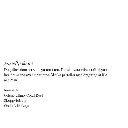
Pastellpaketet
Du gillar blomster som går ton i ton. Det ska vara vilsamt för ögat att
låta det svepa över rabatterna. Mjuka pasteller med dragning åt lila
och rosa.
Innehåller:
Orientvallmo 'Coral Reef'
Skuggviolruta
Grekisk lövkoja