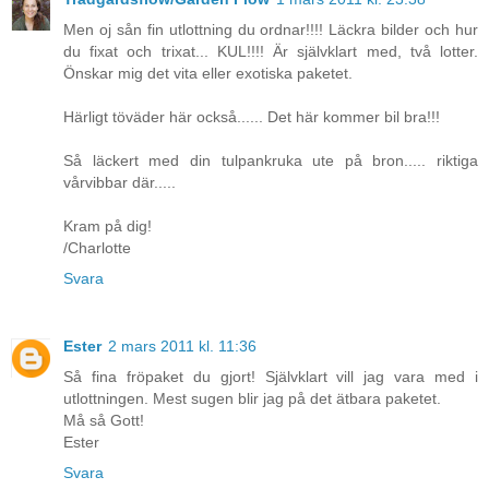
Men oj sån fin utlottning du ordnar!!!! Läckra bilder och hur
du fixat och trixat... KUL!!!! Är självklart med, två lotter.
Önskar mig det vita eller exotiska paketet.
Härligt töväder här också...... Det här kommer bil bra!!!
Så läckert med din tulpankruka ute på bron..... riktiga
vårvibbar där.....
Kram på dig!
/Charlotte
Svara
Ester
2 mars 2011 kl. 11:36
Så fina fröpaket du gjort! Självklart vill jag vara med i
utlottningen. Mest sugen blir jag på det ätbara paketet.
Må så Gott!
Ester
Svara