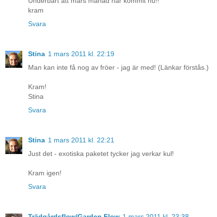
Underbart att mars månad har kommit nu!!
kram
Svara
Stina
1 mars 2011 kl. 22:19
Man kan inte få nog av fröer - jag är med! (Länkar förstås.)
Kram!
Stina
Svara
Stina
1 mars 2011 kl. 22:21
Just det - exotiska paketet tycker jag verkar kul!
Kram igen!
Svara
Trädgårdsflow/Garden Flow
1 mars 2011 kl. 23:38