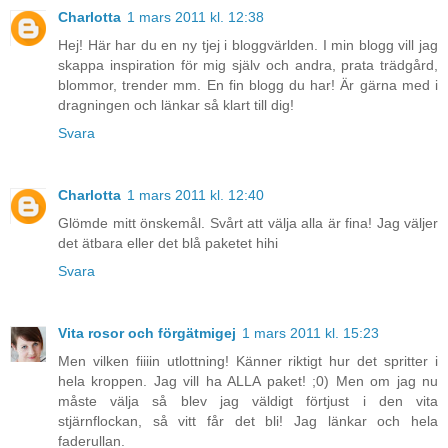
Charlotta
1 mars 2011 kl. 12:38
Hej! Här har du en ny tjej i bloggvärlden. I min blogg vill jag
skappa inspiration för mig själv och andra, prata trädgård,
blommor, trender mm. En fin blogg du har! Är gärna med i
dragningen och länkar så klart till dig!
Svara
Charlotta
1 mars 2011 kl. 12:40
Glömde mitt önskemål. Svårt att välja alla är fina! Jag väljer
det ätbara eller det blå paketet hihi
Svara
Vita rosor och förgätmigej
1 mars 2011 kl. 15:23
Men vilken fiiiin utlottning! Känner riktigt hur det spritter i
hela kroppen. Jag vill ha ALLA paket! ;0) Men om jag nu
måste välja så blev jag väldigt förtjust i den vita
stjärnflockan, så vitt får det bli! Jag länkar och hela
faderullan.