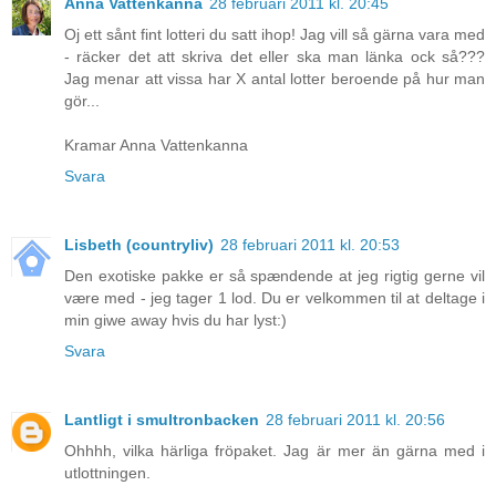
Anna Vattenkanna
28 februari 2011 kl. 20:45
Oj ett sånt fint lotteri du satt ihop! Jag vill så gärna vara med
- räcker det att skriva det eller ska man länka ock så???
Jag menar att vissa har X antal lotter beroende på hur man
gör...
Kramar Anna Vattenkanna
Svara
Lisbeth (countryliv)
28 februari 2011 kl. 20:53
Den exotiske pakke er så spændende at jeg rigtig gerne vil
være med - jeg tager 1 lod. Du er velkommen til at deltage i
min giwe away hvis du har lyst:)
Svara
Lantligt i smultronbacken
28 februari 2011 kl. 20:56
Ohhhh, vilka härliga fröpaket. Jag är mer än gärna med i
utlottningen.