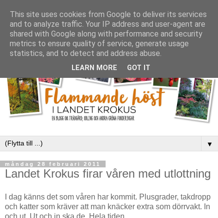
This site uses cookies from Google to deliver its services
and to analyze traffic. Your IP address and user-agent are
shared with Google along with performance and security
metrics to ensure quality of service, generate usage
statistics, and to detect and address abuse.
LEARN MORE
GOT IT
▼
måndag 28 februari 2011
Landet Krokus firar våren med utlottning
I dag känns det som våren har kommit. Plusgrader, takdropp
och katter som kräver att man knäcker extra som dörrvakt. In
och ut. Ut och in ska de. Hela tiden.