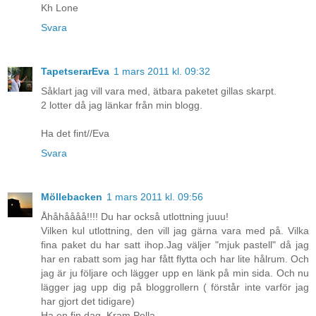
Kh Lone
Svara
TapetserarEva
1 mars 2011 kl. 09:32
Såklart jag vill vara med, ätbara paketet gillas skarpt.
2 lotter då jag länkar från min blogg.
Ha det fint//Eva
Svara
Möllebacken
1 mars 2011 kl. 09:56
Åhåhåååå!!!! Du har också utlottning juuu!
Vilken kul utlottning, den vill jag gärna vara med på. Vilka
fina paket du har satt ihop.Jag väljer "mjuk pastell" då jag
har en rabatt som jag har fått flytta och har lite hålrum. Och
jag är ju följare och lägger upp en länk på min sida. Och nu
lägger jag upp dig på bloggrollern ( förstår inte varför jag
har gjort det tidigare)
Ha en fin dag. Kram Pella