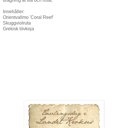
dragning åt lila och rosa.
Innehåller:
Orientvallmo 'Coral Reef'
Skuggviolruta
Grekisk lövkoja