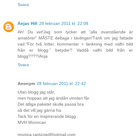
Svara
Anjas Hill
28 februari 2011 kl. 22:08
Ah! Du vet!Jag som tycker att "alla ovanstående är
amatörer" MÅSTE deltaga i tävlingen!Tänk om jag fattade
vad:"För två lotter, kommentar + länkning med valfri bild
från er blogg." betyder? Vaddå valfri bild från er
blogg????/Anja
Svara
Anonym
28 februari 2011 kl. 22:42
Utan blogg jag står,
men hoppas att jag ändån vinsten får.
Det ätliga paketet skulle passa bra
så det vill jag gärna ha.
Tack för en inspirerande blogg..
MVH Monncan
monica.rantzow@hotmail.com