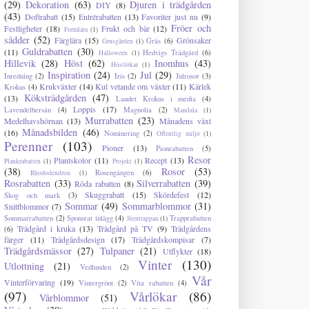
(29)
Dekoration
(63)
Djuren i trädgården
DIY
(8)
(43)
Doftrabatt
(15)
Entrérabatten
(13)
Favoriter just nu
(9)
Fröer och
Festligheter
(18)
Frukt och bär
(12)
Formlära
(1)
sådder
(52)
Färglära
(15)
Grönsaker
Gräs
(6)
Grusgården
(1)
Guldrabatten
(30)
(11)
Hedvigs Trädgård
(6)
Halloween
(1)
Hillevik
(28)
Höst
(62)
Inomhus
(43)
Höstlökar
(1)
Inspiration
(24)
Jul
(29)
Inredning
(2)
Iris
(2)
Julrosor
(3)
Krukväxter
(14)
Kul vetande om växter
(11)
Kärlek
Krokus
(4)
Köksträdgården
(47)
(13)
Landet Krokus i media
(4)
Loppis
(17)
Lavendelbersån
(4)
Magnolia
(2)
Mandala
(1)
Murrabatten
(23)
Medelhavshörnan
(13)
Månadens växt
Månadsbilden
(46)
(16)
Nominering
(2)
Offentlig miljö
(1)
Perenner
(103)
Pioner
(13)
Pionrabatten
(5)
Resor
Plantskolor
(11)
Recept
(13)
Plankrabatten
(1)
Projekt
(1)
(38)
Rosor
(53)
Rosengången
(6)
Rhododendron
(1)
Rosrabatten
(33)
Silverrabatten
(39)
Röda rabatten
(8)
Skuggrabatt
(15)
Skördefest
(12)
Skog och mark
(3)
Sommar
(49)
Sommarblommor
(31)
Snittblommor
(7)
Sommarrabatten
(2)
Sponsrat inlägg
(4)
Trapprabatten
Stentrappan
(1)
Trädgård i kruka
(13)
Trädgård på TV
(9)
Trädgårdens
(6)
färger
(11)
Trädgårdsdesign
(17)
Trädgårdskompisar
(7)
Trädgårdsmässor
(27)
Tulpaner
(21)
Utflykter
(18)
Vinter
(130)
Utlottning
(21)
Vedlunden
(2)
Vår
Vinterförvaring
(19)
Vintergrönt
(2)
Vita rabatten
(4)
(97)
Vårlökar
(86)
Vårblommor
(51)