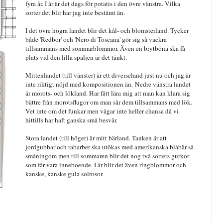
fyra år. I år är det dags för potatis i den övre vänstra. Vilka
sorter det blir har jag inte bestämt än.
I det övre högra landet blir det kål- och blomsterland. Tycker
både 'Redbor' och 'Nero di Toscana' gör sig så vackra
tillsammans med sommarblommor. Även en brytböna ska få
plats vid den lilla spaljen är det tänkt.
Mittenlandet (till vänster) är ett diverseland just nu och jag är
inte riktigt nöjd med kompositionen än. Nedre vänstra landet
är morots- och lökland. Har fått lära mig att man kan klara sig
bättre från morotsflugor om man sår dem tillsammans med lök.
Vet inte om det funkar men vågar inte heller chansa då vi
hittills har haft ganska små besvär.
Stora landet (till höger) är mitt bärland. Tanken är att
jordgubbar och rabarber ska utökas med amerikanska blåbär så
småningom men till sommaren blir det nog två sorters gurkor
som får vara inneboende. I år blir det även ringblommor och
kanske, kanske gula solrosor.