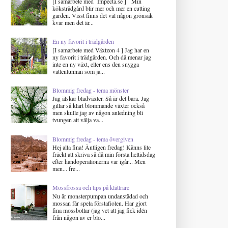
[I samarbete med Impecta.se ] Min
köksträdgård blir mer och mer en cutting
garden. Visst finns det väl någon grönsak
kvar men det är...
En ny favorit i trädgården
[I samarbete med Växtzon 4 ] Jag har en
ny favorit i trädgården. Och då menar jag
inte en ny växt, eller ens den snygga
vattentunnan som ja...
Blommig fredag - tema mönster
Jag älskar bladväxter. Så är det bara. Jag
gillar så klart blommande växter också
men skulle jag av någon anledning bli
tvungen att välja va...
Blommig fredag - tema övergiven
Hej alla fina! Äntligen fredag! Känns lite
fräckt att skriva så då min första heltidsdag
efter handoperationerna var igår... Men
men... fre...
Mossfrossa och tips på klättrare
Nu är monsterpumpan undanstädad och
mossan får spela förstafiolen. Har gjort
fina mossbollar (jag vet att jag fick idén
från någon av er blo...