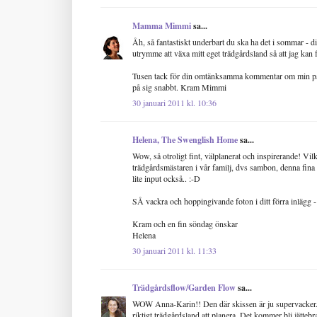
Mamma Mimmi
sa...
Åh, så fantastiskt underbart du ska ha det i sommar - d
utrymme att växa mitt eget trädgårdsland så att jag kan
Tusen tack för din omtänksamma kommentar om min pappa
på sig snabbt. Kram Mimmi
30 januari 2011 kl. 10:36
Helena, The Swenglish Home
sa...
Wow, så otroligt fint, välplanerat och inspirerande! Vil
trädgårdsmästaren i vår familj, dvs sambon, denna fina 
lite input också.. :-D
SÅ vackra och hoppingivande foton i ditt förra inlägg - 
Kram och en fin söndag önskar
Helena
30 januari 2011 kl. 11:33
Trädgårdsflow/Garden Flow
sa...
WOW Anna-Karin!! Den där skissen är ju supervacker....
riktigt trädgårdsland att planera. Det kommer bli jätteb