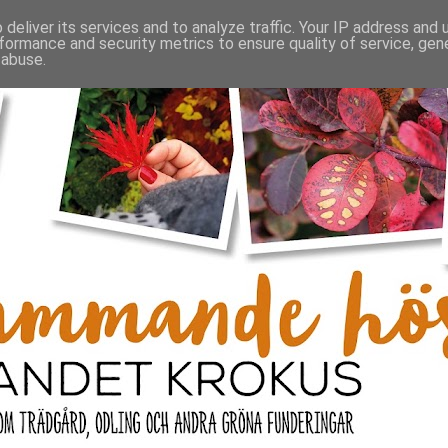
deliver its services and to analyze traffic. Your IP address and
formance and security metrics to ensure quality of service, ge
 abuse.