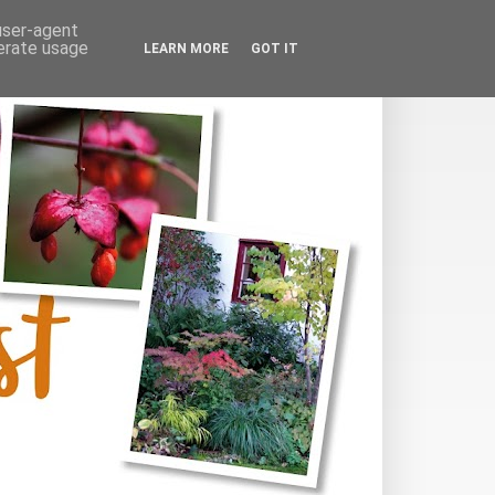
 user-agent
nerate usage
LEARN MORE
GOT IT