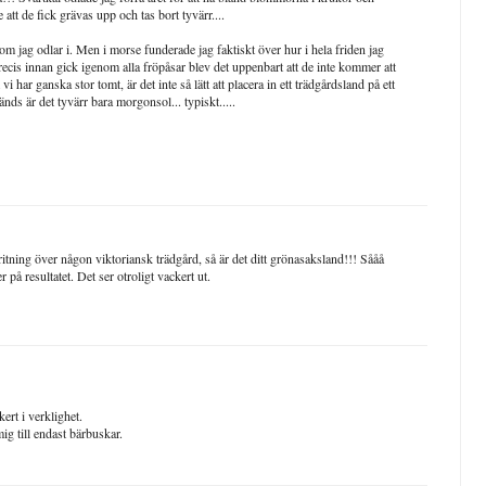
att de fick grävas upp och tas bort tyvärr....
om jag odlar i. Men i morse funderade jag faktiskt över hur i hela friden jag
recis innan gick igenom alla fröpåsar blev det uppenbart att de inte kommer att
vi har ganska stor tomt, är det inte så lätt att placera in ett trädgårdsland på ett
nds är det tyvärr bara morgonsol... typiskt.....
tning över någon viktoriansk trädgård, så är det ditt grönasaksland!!! Sååå
 på resultatet. Det ser otroligt vackert ut.
ert i verklighet.
ig till endast bärbuskar.