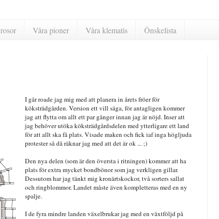
rosor
Våra pioner
Våra klematis
Önskelista
I går roade jag mig med att planera in årets fröer för
köksträdgården. Version ett vill säga, för antagligen kommer
jag att flytta om allt ett par gånger innan jag är nöjd. Inser att
jag behöver utöka köksträdgårdsdelen med ytterligare ett land
för att allt ska få plats. Visade maken och fick iaf inga högljuda
protester så då räknar jag med att det är ok ... ;)
Den nya delen (som är den översta i ritningen) kommer att ha
plats för extra mycket bondbönor som jag verkligen gillar.
Dessutom har jag tänkt mig kronärtskockor, två sorters sallat
och ringblommor. Landet måste även kompletteras med en ny
spalje.
I de fyra mindre landen växelbrukar jag med en växtföljd på