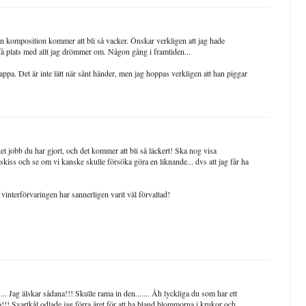
in komposition kommer att bli så vacker. Önskar verkligen att jag hade
 få plats med allt jag drömmer om. Någon gång i framtiden...
. Det är inte lätt när sånt händer, men jag hoppas verkligen att han piggar
ket jobb du har gjort, och det kommer att bli så läckert! Ska nog visa
skiss och se om vi kanske skulle försöka göra en liknande... dvs att jag får ha
vinterförvaringen har sannerligen varit väl förvaltad!
 Jag älskar sådana!!! Skulle rama in den....... Åh lyckliga du som har ett
ra!!! Svartkål odlade jag förra året för att ha bland blommorna i krukor och