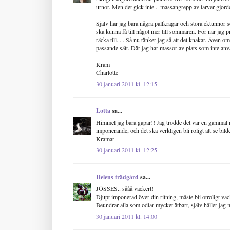
urnor. Men det gick inte... massangrepp av larver gjorde 
Själv har jag bara några pallkragar och stora ektunnor s
ska kunna få till något mer till sommaren. För när jag p
räcka till..... Så nu tänker jag så att det knakar. Även om 
passande sätt. Där jag har massor av plats som inte anvä
Kram
Charlotte
30 januari 2011 kl. 12:15
Lotta
sa...
Himmel jag bara gapar!! Jag trodde det var en gammal ri
imponerande, och det ska verkligen bli roligt att se bilder
Kramar
30 januari 2011 kl. 12:25
Helens trädgård
sa...
JÖSSES.. sååå vackert!
Djupt imponerad över din ritning, måste bli otroligt vack
Beundrar alla som odlar mycket ätbart, själv håller jag m
30 januari 2011 kl. 14:00