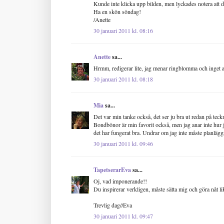
Kunde inte klicka upp bilden, men lyckades notera att du 
Ha en skön söndag!
/Anette
30 januari 2011 kl. 08:16
Anette
sa...
Hrmm, redigerar lite, jag menar ringblomma och inget a
30 januari 2011 kl. 08:18
Mia
sa...
Det var min tanke också, det ser ju bra ut redan på tec
Bondbönor är min favorit också, men jag anar inte hur jag
det har fungerat bra. Undrar om jag inte måste planlägga
30 januari 2011 kl. 09:46
TapetserarEva
sa...
Oj, vad imponerande!!
Du inspirerar verkligen, måste sätta mig och göra nåt l
Trevlig dag//Eva
30 januari 2011 kl. 09:47