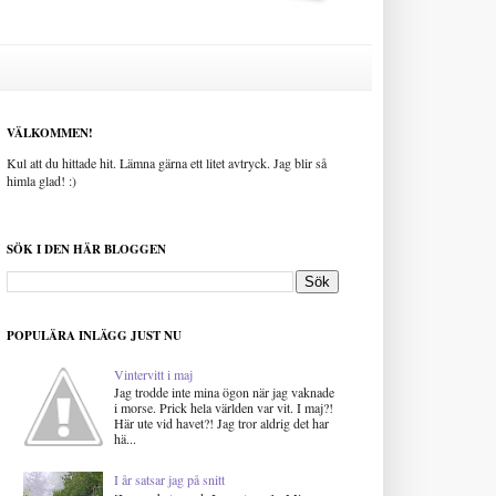
VÄLKOMMEN!
Kul att du hittade hit. Lämna gärna ett litet avtryck. Jag blir så
himla glad! :)
SÖK I DEN HÄR BLOGGEN
POPULÄRA INLÄGG JUST NU
Vintervitt i maj
Jag trodde inte mina ögon när jag vaknade
i morse. Prick hela världen var vit. I maj?!
Här ute vid havet?! Jag tror aldrig det har
hä...
I år satsar jag på snitt