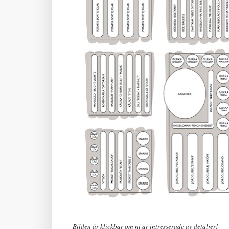
Bilden är klickbar om ni är intresserade av detaljer!