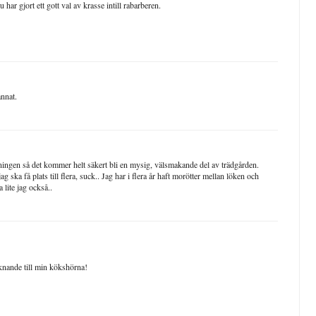
har gjort ett gott val av krasse intill rabarberen.
nnat.
kningen så det kommer helt säkert bli en mysig, välsmakande del av trädgården.
 ska få plats till flera, suck.. Jag har i flera år haft morötter mellan löken och
 lite jag också..
iknande till min kökshörna!