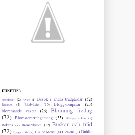
ETIKETTER
Besök i andra trädgårdar
(52)
Auktioner
(2)
Award
(1)
Bloggkompisar
(23)
Bladväxter
(10)
Bienner
(2)
Blommig fredag
blommande växter
(26)
(72)
Blomsterarrangemang
(35)
Blåsippsbacken
(5)
Buskar och träd
Boktips
(7)
Bronsrabatten
(12)
(72)
Dahlia
Claude Monet
(8)
Clematis
(7)
Bygga själv
(2)