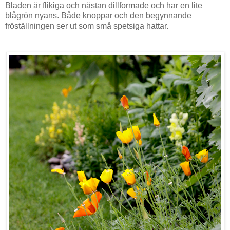
Bladen är flikiga och nästan dillformade och har en lite
blågrön nyans. Både knoppar och den begynnande
fröställningen ser ut som små spetsiga hattar.