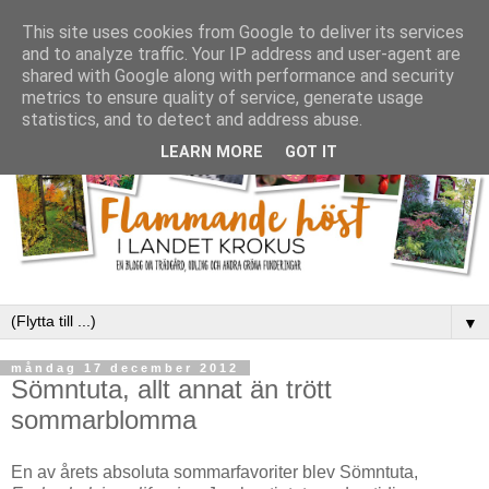
This site uses cookies from Google to deliver its services
and to analyze traffic. Your IP address and user-agent are
shared with Google along with performance and security
metrics to ensure quality of service, generate usage
statistics, and to detect and address abuse.
LEARN MORE
GOT IT
▼
måndag 17 december 2012
Sömntuta, allt annat än trött
sommarblomma
En av årets absoluta sommarfavoriter blev Sömntuta,