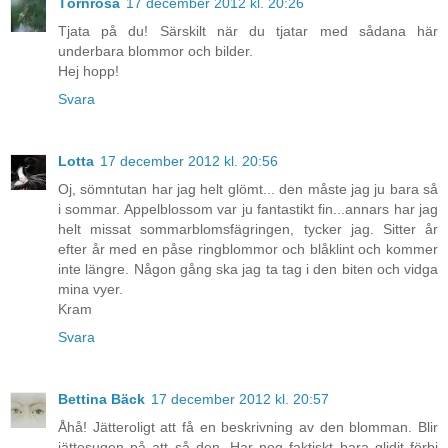
Törnrosa
17 december 2012 kl. 20:26
Tjata på du! Särskilt när du tjatar med sådana här
underbara blommor och bilder.
Hej hopp!
Svara
Lotta
17 december 2012 kl. 20:56
Oj, sömntutan har jag helt glömt... den måste jag ju bara så
i sommar. Appelblossom var ju fantastikt fin...annars har jag
helt missat sommarblomsfägringen, tycker jag. Sitter år
efter år med en påse ringblommor och blåklint och kommer
inte längre. Någon gång ska jag ta tag i den biten och vidga
mina vyer.
Kram
Svara
Bettina Bäck
17 december 2012 kl. 20:57
Åhå! Jätteroligt att få en beskrivning av den blomman. Blir
jättesugen på att så den. Har nog faktiskt bara glidit förbi