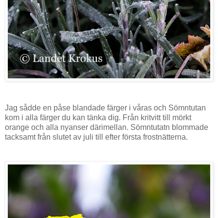
Jag sådde en påse blandade färger i våras och Sömntutan
kom i alla färger du kan tänka dig. Från kritvitt till mörkt
orange och alla nyanser därimellan. Sömntutatn blommade
tacksamt från slutet av juli till efter första frostnätterna.