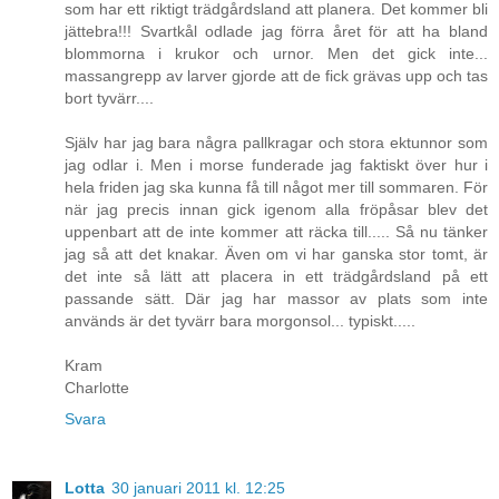
som har ett riktigt trädgårdsland att planera. Det kommer bli
jättebra!!! Svartkål odlade jag förra året för att ha bland
blommorna i krukor och urnor. Men det gick inte...
massangrepp av larver gjorde att de fick grävas upp och tas
bort tyvärr....
Själv har jag bara några pallkragar och stora ektunnor som
jag odlar i. Men i morse funderade jag faktiskt över hur i
hela friden jag ska kunna få till något mer till sommaren. För
när jag precis innan gick igenom alla fröpåsar blev det
uppenbart att de inte kommer att räcka till..... Så nu tänker
jag så att det knakar. Även om vi har ganska stor tomt, är
det inte så lätt att placera in ett trädgårdsland på ett
passande sätt. Där jag har massor av plats som inte
används är det tyvärr bara morgonsol... typiskt.....
Kram
Charlotte
Svara
Lotta
30 januari 2011 kl. 12:25