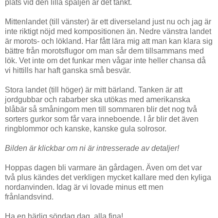
plats vid den lilla spaljen är det tänkt.
Mittenlandet (till vänster) är ett diverseland just nu och jag är
inte riktigt nöjd med kompositionen än. Nedre vänstra landet
är morots- och lökland. Har fått lära mig att man kan klara sig
bättre från morotsflugor om man sår dem tillsammans med
lök. Vet inte om det funkar men vågar inte heller chansa då
vi hittills har haft ganska små besvär.
Stora landet (till höger) är mitt bärland. Tanken är att
jordgubbar och rabarber ska utökas med amerikanska
blåbär så småningom men till sommaren blir det nog två
sorters gurkor som får vara inneboende. I år blir det även
ringblommor och kanske, kanske gula solrosor.
Bilden är klickbar om ni är intresserade av detaljer!
Hoppas dagen bli varmare än gårdagen. Även om det var
två plus kändes det verkligen mycket kallare med den kyliga
nordanvinden. Idag är vi lovade minus ett men
frånlandsvind.
Ha en härlig söndag dag, alla fina!