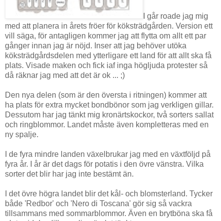
I går roade jag mig
med att planera in årets fröer för köksträdgården. Version ett
vill säga, för antagligen kommer jag att flytta om allt ett par
gånger innan jag är nöjd. Inser att jag behöver utöka
köksträdgårdsdelen med ytterligare ett land för att allt ska få
plats. Visade maken och fick iaf inga högljuda protester så
då räknar jag med att det är ok ... ;)
Den nya delen (som är den översta i ritningen) kommer att
ha plats för extra mycket bondbönor som jag verkligen gillar.
Dessutom har jag tänkt mig kronärtskockor, två sorters sallat
och ringblommor. Landet måste även kompletteras med en
ny spalje.
I de fyra mindre landen växelbrukar jag med en växtföljd på
fyra år. I år är det dags för potatis i den övre vänstra. Vilka
sorter det blir har jag inte bestämt än.
I det övre högra landet blir det kål- och blomsterland. Tycker
både 'Redbor' och 'Nero di Toscana' gör sig så vackra
tillsammans med sommarblommor. Även en brytböna ska få