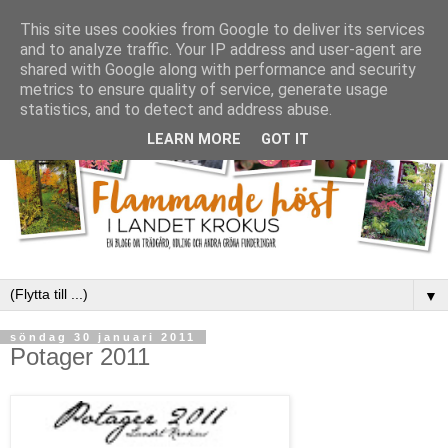
This site uses cookies from Google to deliver its services
and to analyze traffic. Your IP address and user-agent are
shared with Google along with performance and security
metrics to ensure quality of service, generate usage
statistics, and to detect and address abuse.
LEARN MORE
GOT IT
▼
söndag 30 januari 2011
Potager 2011