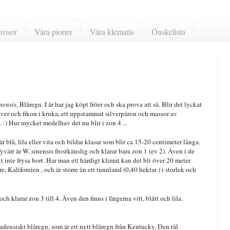
rosor
Våra pioner
Våra klematis
Önskelista
nensis
, Blåregn. I år har jag köpt fröer och ska prova att så. Blir det lyckat
oliver och fikon i kruka, ett uppstammat silverpäron och massor av
:) Hur mycket medelhav det nu blir i zon 4 ...
 blå, lila eller vita och bildar klasar som blir ca 15-20 centimeter långa.
värr är W. sinensis frostkänslig och klarar bara zon 1 (ev 2). Även i de
t inte frysa bort. Har man ett härdigt klimat kan det bli över 20 meter
, Kalifornien , och är större än ett tunnland (0,40 hektar ) i storlek och
ch klarar zon 3 till 4. Även den finns i färgerna vitt, blått och lila.
densiskt blåregn, som är ett nytt blåregn från Kentucky. Den tål