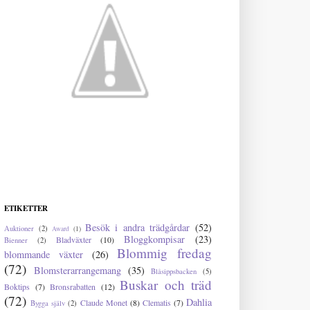
ETIKETTER
Besök i andra trädgårdar
(52)
Auktioner
(2)
Award
(1)
Bloggkompisar
(23)
Bladväxter
(10)
Bienner
(2)
Blommig fredag
blommande växter
(26)
(72)
Blomsterarrangemang
(35)
Blåsippsbacken
(5)
Buskar och träd
Boktips
(7)
Bronsrabatten
(12)
(72)
Dahlia
Claude Monet
(8)
Clematis
(7)
Bygga själv
(2)