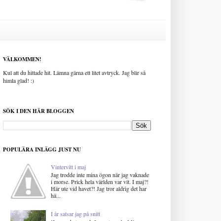
VÄLKOMMEN!
Kul att du hittade hit. Lämna gärna ett litet avtryck. Jag blir så
himla glad! :)
SÖK I DEN HÄR BLOGGEN
POPULÄRA INLÄGG JUST NU
Vintervitt i maj
Jag trodde inte mina ögon när jag vaknade
i morse. Prick hela världen var vit. I maj?!
Här ute vid havet?! Jag tror aldrig det har
hä...
I år satsar jag på snitt