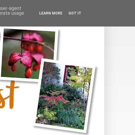
 user-agent
nerate usage
LEARN MORE
GOT IT