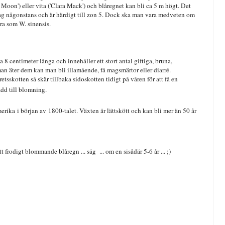
e Moon') eller vita ('Clara Mack') och blåregnet kan bli ca 5 m högt. Det
e jag någonstans och är härdigt till zon 5. Dock ska man vara medveten om
ra som W. sinensis.
 8 centimeter långa och innehåller ett stort antal giftiga, bruna,
man äter dem kan man bli illamående, få magsmärtor eller diarré.
sskotten så skär tillbaka sidoskotten tidigt på våren för att få en
ådd till blomning.
ika i början av 1800-talet. Växten är lättskött och kan bli mer än 50 år
t frodigt blommande blåregn ... säg ... om en sisådär 5-6 år ... ;)