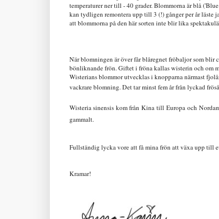
temperaturer ner till - 40 grader. Blommorna är blå ('Blu
kan tydligen remontera upp till 3 (!) gånger per år läst
att blommorna på den här sorten inte blir lika spektakulä
När blomningen är över får blåregnet fröbaljor som blir ca
bönliknande frön. Giftet i fröna kallas wisterin och om 
Wisterians blommor utvecklas i knopparna närmast fjolåret
vackrare blomning. Det tar minst fem år från lyckad frös
Wisteria sinensis
kom från Kina till Europa och Nordamer
gammalt.
Fullständig lycka vore att få mina frön att växa upp till et
Kramar!