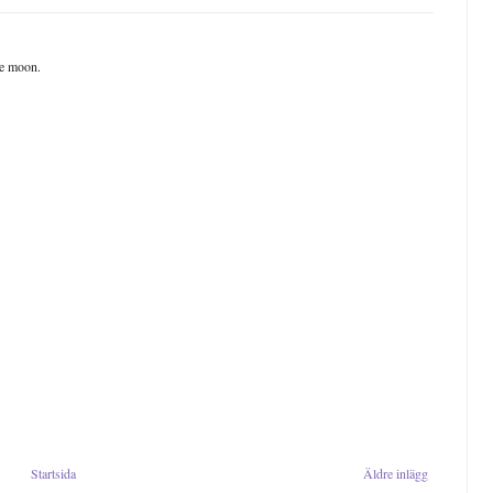
ue moon.
Startsida
Äldre inlägg