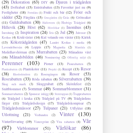
(29)
Dekoration
(63)
Djuren i trädgården
DIY
(8)
(43)
Doftrabatt
(15)
Entrérabatten
(13)
Favoriter just nu
(9)
Fröer och
Festligheter
(18)
Frukt och bär
(12)
Formlära
(1)
sådder
(52)
Färglära
(15)
Grönsaker
Gräs
(6)
Grusgården
(1)
Guldrabatten
(30)
(11)
Hedvigs Trädgård
(6)
Halloween
(1)
Hillevik
(28)
Höst
(62)
Inomhus
(43)
Höstlökar
(1)
Inspiration
(24)
Jul
(29)
Inredning
(2)
Iris
(2)
Julrosor
(3)
Krukväxter
(14)
Kul vetande om växter
(11)
Kärlek
Krokus
(4)
Köksträdgården
(47)
(13)
Landet Krokus i media
(4)
Loppis
(17)
Lavendelbersån
(4)
Magnolia
(2)
Mandala
(1)
Murrabatten
(23)
Medelhavshörnan
(13)
Månadens växt
Månadsbilden
(46)
(16)
Nominering
(2)
Offentlig miljö
(1)
Perenner
(103)
Pioner
(13)
Pionrabatten
(5)
Resor
Plantskolor
(11)
Recept
(13)
Plankrabatten
(1)
Projekt
(1)
(38)
Rosor
(53)
Rosengången
(6)
Rhododendron
(1)
Rosrabatten
(33)
Silverrabatten
(39)
Röda rabatten
(8)
Skuggrabatt
(15)
Skördefest
(12)
Skog och mark
(3)
Sommar
(49)
Sommarblommor
(31)
Snittblommor
(7)
Sommarrabatten
(2)
Sponsrat inlägg
(4)
Trapprabatten
Stentrappan
(1)
Trädgård i kruka
(13)
Trädgård på TV
(9)
Trädgårdens
(6)
färger
(11)
Trädgårdsdesign
(17)
Trädgårdskompisar
(7)
Trädgårdsmässor
(27)
Tulpaner
(21)
Utflykter
(18)
Vinter
(130)
Utlottning
(21)
Vedlunden
(2)
Vår
Vinterförvaring
(19)
Vintergrönt
(2)
Vita rabatten
(4)
(97)
Vårlökar
(86)
Vårblommor
(51)