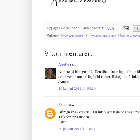
Upplagd av
Anna-Karin, Landet Krokus
kl.
22:08
Etiketter:
Fröer och sådder
,
Kul vetande om växter
,
Medelhavshörna
9 kommentarer:
Anette
sa...
Är inne på blåregn nr 2. Den första hade jag i förra tr
och lever knappt på låg höjd numer. Blåregn nr 2, inköpt
/Anette
20 januari 2011 kl. 08:16
Ester
sa...
Blåregn är så vackert! Har inte vågat testa hos mig i zo
Tack för inpirationen!
Ester
20 januari 2011 kl. 10:51