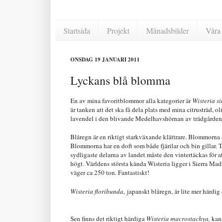
Startsida
Projekt
Månadsbilder
Våra 
ONSDAG 19 JANUARI 2011
Lyckans blå blomma
En av mina favoritblommor alla kategorier är
Wisteria si
är tanken att det ska få dela plats med mina citrusträd, 
lavendel i den blivande Medelhavshörnan av trädgården. 
Blåregn är en riktigt starkväxande klättrare. Blommorna är
Blommorna har en doft som både fjärilar och bin gillar. Ty
sydligaste delarna av landet måste den vintertäckas för at
högt. Världens största kända Wisteria ligger i Sierra Madre
väger ca 250 ton. Fantastiskt!
Wisteria floribunda
,
japanskt blåregn, är lite mer härdig o
Sen finns det riktigt härdiga
Wisteria macrostachya,
kana