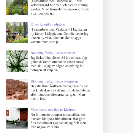
[I samarbete med Impecta.se ] Min
köksträdgård blir mer och mer en cutting
garden. Visst finns det väl någon grönsak
kvar men det är...
En ny favorit i trädgården
[I samarbete med Växtzon 4 ] Jag har en
ny favorit i trädgården. Och då menar jag
inte en ny växt, eller ens den snygga
vattentunnan som ja...
Blommig fredag - tema mönster
Jag älskar bladväxter. Så är det bara. Jag
gillar så klart blommande växter också
men skulle jag av någon anledning bli
tvungen att välja va...
Blommig fredag - tema övergiven
Hej alla fina! Äntligen fredag! Känns lite
fräckt att skriva så då min första heltidsdag
efter handoperationerna var igår... Men
men... fre...
Mossfrossa och tips på klättrare
Nu är monsterpumpan undanstädad och
mossan får spela förstafiolen. Har gjort
fina mossbollar (jag vet att jag fick idén
från någon av er blo...