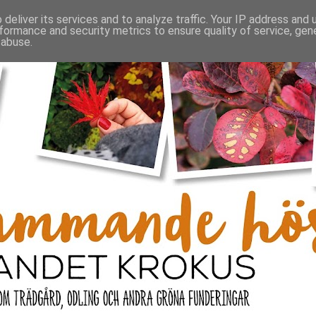
deliver its services and to analyze traffic. Your IP address and
formance and security metrics to ensure quality of service, ge
 abuse.