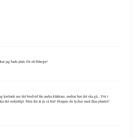
ar jag hade plats för ett blåregn!
g knölade ner det bredvid lite andra klättrare, undrar hur det ska gå... För i
lbaka det ordentligt. Men det är ju så fint! Hoppas du lyckas med dina plantor!