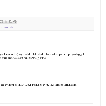
n
,
Önskelista
ädgården (i kruka) tog med den hit och den blev avtrampad vid pergolabygget
 förra året, få se om den klarar sig bättre!
n III-IV, men är riktigt sugen på någon av de mer härdiga varianterna.