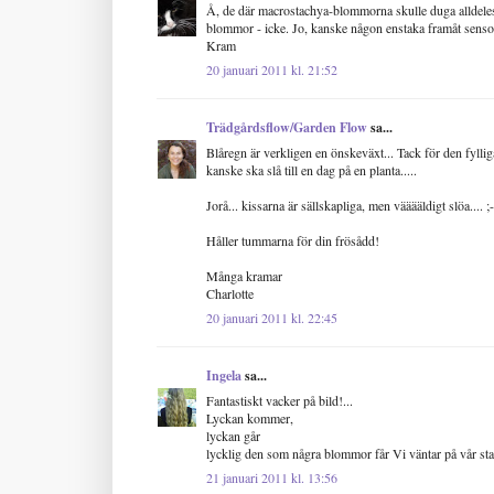
Å, de där macrostachya-blommorna skulle duga alldele
blommor - icke. Jo, kanske någon enstaka framåt senso
Kram
20 januari 2011 kl. 21:52
Trädgårdsflow/Garden Flow
sa...
Blåregn är verkligen en önskeväxt... Tack för den fyllig
kanske ska slå till en dag på en planta.....
Jorå... kissarna är sällskapliga, men vääääldigt slöa.... ;-
Håller tummarna för din frösådd!
Många kramar
Charlotte
20 januari 2011 kl. 22:45
Ingela
sa...
Fantastiskt vacker på bild!...
Lyckan kommer,
lyckan går
lycklig den som några blommor får Vi väntar på vår sta
21 januari 2011 kl. 13:56