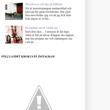
Mossfrossa och tips på klättrare
Nu är monsterpumpan undanstädad och
mossan får spela förstafiolen. Har gjort
fina mossbollar (jag vet att jag fick idén
från någon av er blo...
En önskan om en vacker jul
Da'n före da'n ... I morgon är det dags.
Julen är här på allvar. Klappar ska öppnas,
mat ska proppas ner och stämningen ska
vara på ...
FÖLJ LANDET KROKUS PÅ INSTAGRAM