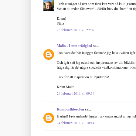
Tänk at tnågot så litet som frön kan vara så kul! (Förutsa
Vet att du redan fått award - därför blev du "bara" ett ti
Kram!
Stina
23 februari 2011 kl. 22:07
Malin - I min trädgård
sa...
Tack vare det här inlägget fastnade jag hela kvällen igår
Och igår satt jag också och inspirerades av din blå/silvrig
fråga dig, är det några speciella växtkombinationer i den 
Tack för all inspiration du bjuder på!
Kram Malin
24 februari 2011 kl. 09:34
Kompostfilosofen
sa...
Härligt! Frösamlandet ligger i arvsmassan,det är jag helt 
24 februari 2011 kl. 10:14