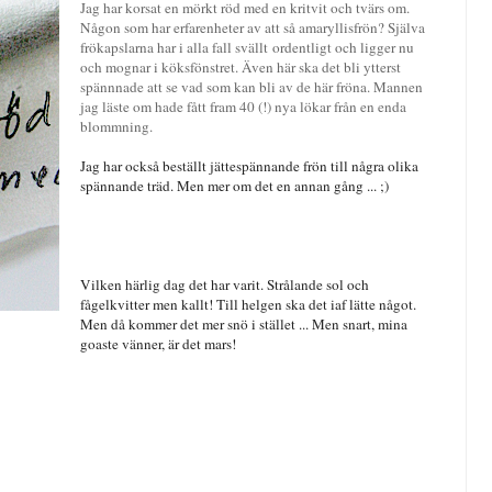
Jag har korsat en mörkt röd med en kritvit och tvärs om.
Någon som har erfarenheter av att så amaryllisfrön? Själva
frökapslarna har i alla fall svällt ordentligt och ligger nu
och mognar i köksfönstret. Även här ska det bli ytterst
spännnade att se vad som kan bli av de här fröna. Mannen
jag läste om hade fått fram 40 (!) nya lökar från en enda
blommning.
Jag har också beställt jättespännande frön till några olika
spännande träd. Men mer om det en annan gång ... ;)
Vilken härlig dag det har varit. Strålande sol och
fågelkvitter men kallt! Till helgen ska det iaf lätte något.
Men då kommer det mer snö i stället ... Men snart, mina
goaste vänner, är det mars!