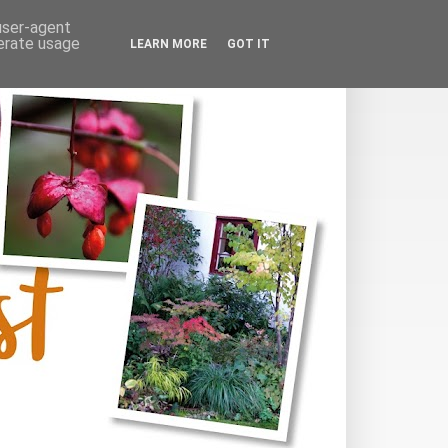
 user-agent
nerate usage
LEARN MORE
GOT IT