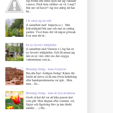
Jag trodde inte mina ögon när jag vaknade
i morse. Prick hela världen var vit. I maj?!
Här ute vid havet?! Jag tror aldrig det har
hä...
I år satsar jag på snitt
[I samarbete med Impecta.se ] Min
köksträdgård blir mer och mer en cutting
garden. Visst finns det väl någon grönsak
kvar men det är...
En ny favorit i trädgården
[I samarbete med Växtzon 4 ] Jag har en
ny favorit i trädgården. Och då menar jag
inte en ny växt, eller ens den snygga
vattentunnan som ja...
Blommig fredag - tema övergiven
Hej alla fina! Äntligen fredag! Känns lite
fräckt att skriva så då min första heltidsdag
efter handoperationerna var igår... Men
men... fre...
Blommig fredag - tema de fyra årstiderna
Oooh så kul det var att kika genom året
som gått. Men längtan efter sommar, sol,
färger och fågelsång blev ju inte direkt
mindre ... ;) Hu...