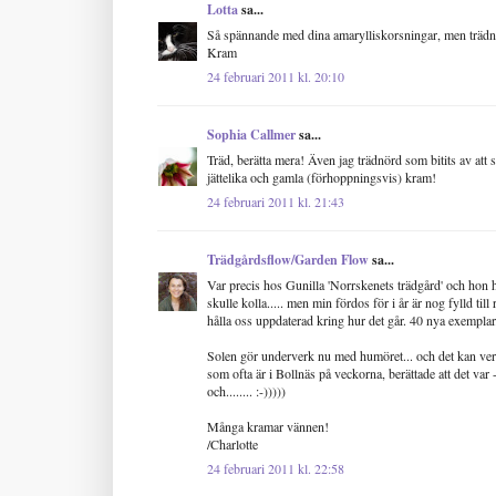
Lotta
sa...
Så spännande med dina amarylliskorsningar, men trädnör
Kram
24 februari 2011 kl. 20:10
Sophia Callmer
sa...
Träd, berätta mera! Även jag trädnörd som bitits av att
jättelika och gamla (förhoppningsvis) kram!
24 februari 2011 kl. 21:43
Trädgårdsflow/Garden Flow
sa...
Var precis hos Gunilla 'Norrskenets trädgård' och hon h
skulle kolla..... men min fördos för i år är nog fylld til
hålla oss uppdaterad kring hur det går. 40 nya exemplar...
Solen gör underverk nu med humöret... och det kan ver
som ofta är i Bollnäs på veckorna, berättade att det var -
och........ :-)))))
Många kramar vännen!
/Charlotte
24 februari 2011 kl. 22:58