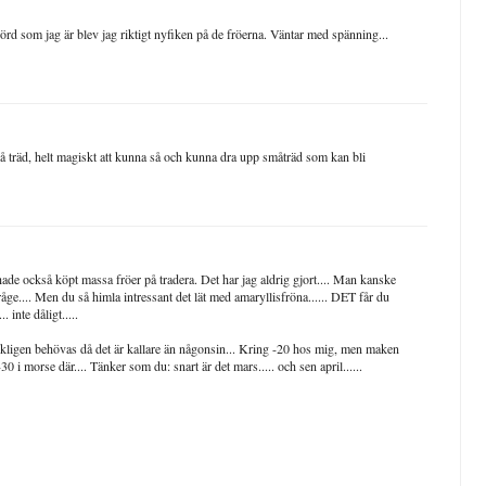
d som jag är blev jag riktigt nyfiken på de fröerna. Väntar med spänning...
 så träd, helt magiskt att kunna så och kunna dra upp småträd som kan bli
ade också köpt massa fröer på tradera. Det har jag aldrig gjort.... Man kanske
l råge.... Men du så himla intressant det lät med amaryllisfröna...... DET får du
 inte dåligt.....
kligen behövas då det är kallare än någonsin... Kring -20 hos mig, men maken
30 i morse där.... Tänker som du: snart är det mars..... och sen april......