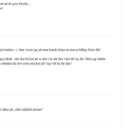
tt att de gror förstås...
ps!
 på tradera :-). Inte visste jag att man kunde köpa en massa billiga fröer där!
a rabatt - det ska bli kul att se den i år när den växt till sig lite. Men jag tänkte
rabatten du tror extra mycket på? Jag vill ha lite tips!
säker på...eller iallafall nästan?