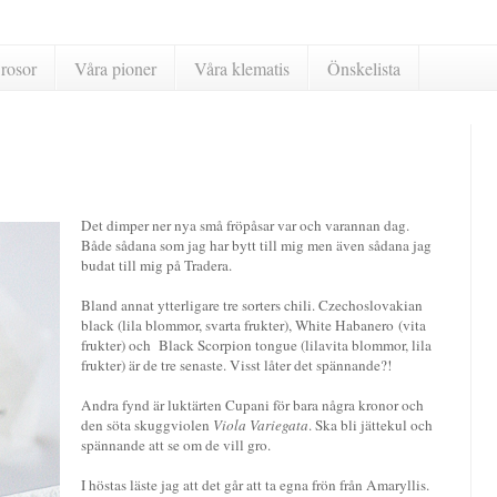
rosor
Våra pioner
Våra klematis
Önskelista
Det dimper ner nya små fröpåsar var och varannan dag.
Både sådana som jag har bytt till mig men även sådana jag
budat till mig på Tradera.
Bland annat ytterligare tre sorters chili. Czechoslovakian
black (lila blommor, svarta frukter), White Habanero (vita
frukter) och Black Scorpion tongue (lilavita blommor, lila
frukter) är de tre senaste. Visst låter det spännande?!
Andra fynd är luktärten Cupani för bara några kronor och
den söta skuggviolen
Viola Variegata
. Ska bli jättekul och
spännande att se om de vill gro.
I höstas läste jag att det går att ta egna frön från Amaryllis.