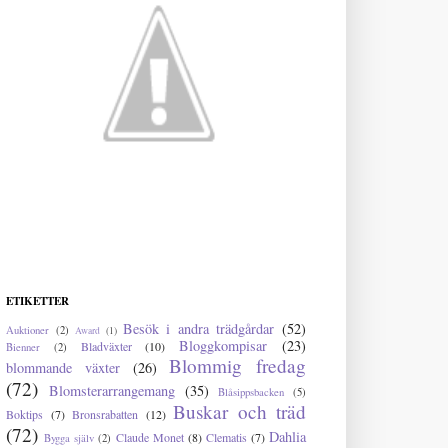
ETIKETTER
Besök i andra trädgårdar
(52)
Auktioner
(2)
Award
(1)
Bloggkompisar
(23)
Bladväxter
(10)
Bienner
(2)
Blommig fredag
blommande växter
(26)
(72)
Blomsterarrangemang
(35)
Blåsippsbacken
(5)
Buskar och träd
Boktips
(7)
Bronsrabatten
(12)
(72)
Dahlia
Claude Monet
(8)
Clematis
(7)
Bygga själv
(2)