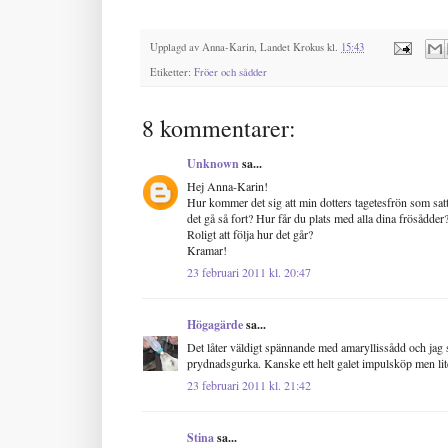
Upplagd av
Anna-Karin, Landet Krokus
kl.
15:43
Etiketter:
Fröer och sådder
8 kommentarer:
Unknown
sa...
Hej Anna-Karin!
Hur kommer det sig att min dotters tagetesfrön som sat
det gå så fort? Hur får du plats med alla dina frösådder
Roligt att följa hur det går?
Kramar!
23 februari 2011 kl. 20:47
Högagärde
sa...
Det låter väldigt spännande med amaryllissådd och jag ser
prydnadsgurka. Kanske ett helt galet impulsköp men lit
23 februari 2011 kl. 21:42
Stina
sa...