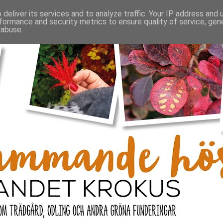
deliver its services and to analyze traffic. Your IP address and
formance and security metrics to ensure quality of service, ge
 abuse.