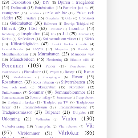
(29)
Dekoration
(63)
Djuren i trädgården
DIY
(8)
(43)
Doftrabatt
(15)
Entrérabatten
(13)
Favoriter just nu
(9)
Fröer och
Festligheter
(18)
Frukt och bär
(12)
Formlära
(1)
sådder
(52)
Färglära
(15)
Grönsaker
Gräs
(6)
Grusgården
(1)
Guldrabatten
(30)
(11)
Hedvigs Trädgård
(6)
Halloween
(1)
Hillevik
(28)
Höst
(62)
Inomhus
(43)
Höstlökar
(1)
Inspiration
(24)
Jul
(29)
Inredning
(2)
Iris
(2)
Julrosor
(3)
Krukväxter
(14)
Kul vetande om växter
(11)
Kärlek
Krokus
(4)
Köksträdgården
(47)
(13)
Landet Krokus i media
(4)
Loppis
(17)
Lavendelbersån
(4)
Magnolia
(2)
Mandala
(1)
Murrabatten
(23)
Medelhavshörnan
(13)
Månadens växt
Månadsbilden
(46)
(16)
Nominering
(2)
Offentlig miljö
(1)
Perenner
(103)
Pioner
(13)
Pionrabatten
(5)
Resor
Plantskolor
(11)
Recept
(13)
Plankrabatten
(1)
Projekt
(1)
(38)
Rosor
(53)
Rosengången
(6)
Rhododendron
(1)
Rosrabatten
(33)
Silverrabatten
(39)
Röda rabatten
(8)
Skuggrabatt
(15)
Skördefest
(12)
Skog och mark
(3)
Sommar
(49)
Sommarblommor
(31)
Snittblommor
(7)
Sommarrabatten
(2)
Sponsrat inlägg
(4)
Trapprabatten
Stentrappan
(1)
Trädgård i kruka
(13)
Trädgård på TV
(9)
Trädgårdens
(6)
färger
(11)
Trädgårdsdesign
(17)
Trädgårdskompisar
(7)
Trädgårdsmässor
(27)
Tulpaner
(21)
Utflykter
(18)
Vinter
(130)
Utlottning
(21)
Vedlunden
(2)
Vår
Vinterförvaring
(19)
Vintergrönt
(2)
Vita rabatten
(4)
(97)
Vårlökar
(86)
Vårblommor
(51)