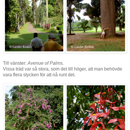
Till vänster:
Avenue
of Palms.
Vissa träd var så stora, som det till höger, att man behövde
vara flera stycken för att nå runt det.