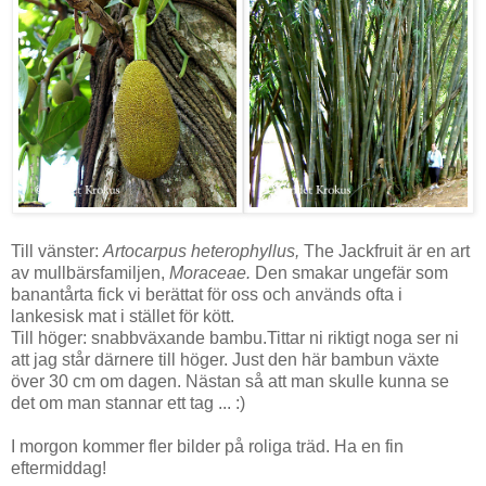
Till vänster:
Artocarpus heterophyllus,
The Jackfruit
är
en
art
av
mullbärs
familjen,
Moraceae.
Den smakar ungefär som
banantårta fick vi berättat för oss och används ofta i
lankesisk mat i stället för kött.
Till höger: snabbväxande bambu.Tittar ni riktigt noga ser ni
att jag står därnere till höger. Just den här bambun växte
över 30 cm om dagen. Nästan så att man skulle kunna se
det om man stannar ett tag ... :)
I morgon kommer fler bilder på roliga träd. Ha en fin
eftermiddag!