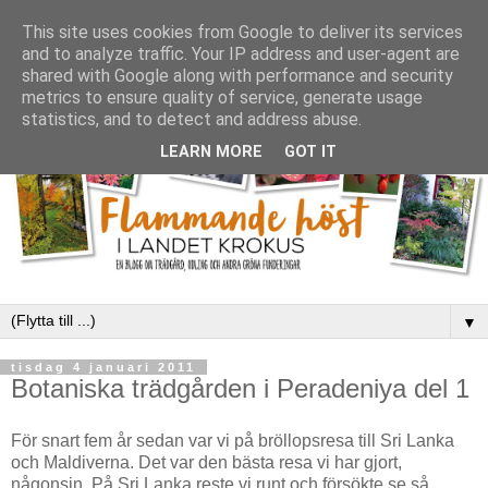
This site uses cookies from Google to deliver its services
and to analyze traffic. Your IP address and user-agent are
shared with Google along with performance and security
metrics to ensure quality of service, generate usage
statistics, and to detect and address abuse.
LEARN MORE
GOT IT
▼
tisdag 4 januari 2011
Botaniska trädgården i Peradeniya del 1
För snart fem år sedan var vi på bröllopsresa till Sri Lanka
och Maldiverna. Det var den bästa resa vi har gjort,
någonsin. På Sri Lanka reste vi runt och försökte se så