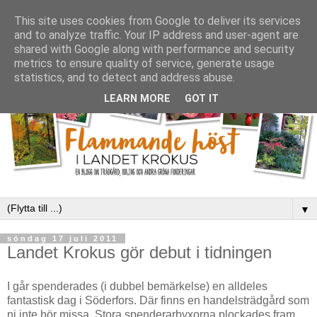
This site uses cookies from Google to deliver its services
and to analyze traffic. Your IP address and user-agent are
shared with Google along with performance and security
metrics to ensure quality of service, generate usage
statistics, and to detect and address abuse.
LEARN MORE
GOT IT
▼
söndag 17 juli 2011
Landet Krokus gör debut i tidningen
I går spenderades (i dubbel bemärkelse) en alldeles
fantastisk dag i Söderfors. Där finns en handelsträdgård som
ni inte bör missa. Stora spenderarbyxorna plockades fram