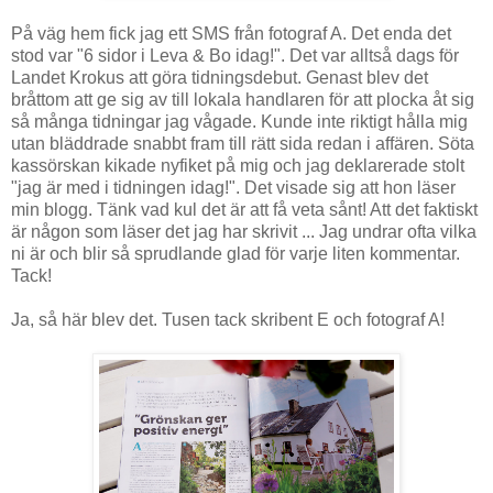
På väg hem fick jag ett SMS från fotograf A. Det enda det
stod var "6 sidor i Leva & Bo idag!". Det var alltså dags för
Landet Krokus att göra tidningsdebut. Genast blev det
bråttom att ge sig av till lokala handlaren för att plocka åt sig
så många tidningar jag vågade. Kunde inte riktigt hålla mig
utan bläddrade snabbt fram till rätt sida redan i affären. Söta
kassörskan kikade nyfiket på mig och jag deklarerade stolt
"jag är med i tidningen idag!". Det visade sig att hon läser
min blogg. Tänk vad kul det är att få veta sånt! Att det faktiskt
är någon som läser det jag har skrivit ... Jag undrar ofta vilka
ni är och blir så sprudlande glad för varje liten kommentar.
Tack!
Ja, så här blev det. Tusen tack skribent E och fotograf A!