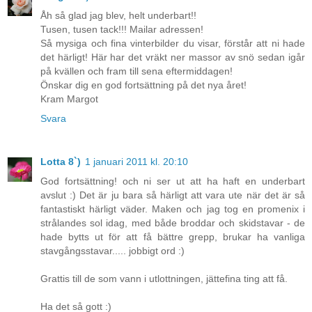
Åh så glad jag blev, helt underbart!!
Tusen, tusen tack!!! Mailar adressen!
Så mysiga och fina vinterbilder du visar, förstår att ni hade
det härligt! Här har det vräkt ner massor av snö sedan igår
på kvällen och fram till sena eftermiddagen!
Önskar dig en god fortsättning på det nya året!
Kram Margot
Svara
Lotta 8`)
1 januari 2011 kl. 20:10
God fortsättning! och ni ser ut att ha haft en underbart
avslut :) Det är ju bara så härligt att vara ute när det är så
fantastiskt härligt väder. Maken och jag tog en promenix i
strålandes sol idag, med både broddar och skidstavar - de
hade bytts ut för att få bättre grepp, brukar ha vanliga
stavgångsstavar..... jobbigt ord :)
Grattis till de som vann i utlottningen, jättefina ting att få.
Ha det så gott :)