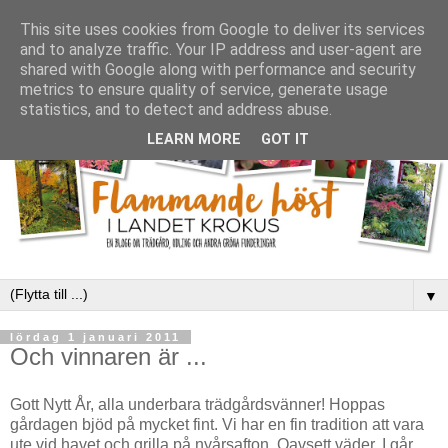
This site uses cookies from Google to deliver its services
and to analyze traffic. Your IP address and user-agent are
shared with Google along with performance and security
metrics to ensure quality of service, generate usage
statistics, and to detect and address abuse.
LEARN MORE
GOT IT
▼
lördag 1 januari 2011
Och vinnaren är ...
Gott Nytt År, alla underbara trädgårdsvänner! Hoppas
gårdagen bjöd på mycket fint. Vi har en fin tradition att vara
ute vid havet och grilla på nyårsafton. Oavsett väder. I går