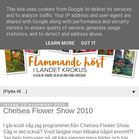
This site uses cookies from Google to deliver its services
and to analyze traffic. Your IP address and user-agent are
shared with Google along with performance and security
metrics to ensure quality of service, generate usage
statistics, and to detect and address abuse.
LEARN MORE
GOT IT
▼
lördag 13 november 2010
Chelsea Flower Show 2010
I går kväll såg jag programmet från Chelsea Flower Show.
Såg ni det också? Visst längtar man tillbaka något enormt?!
Jag belv helsugen på att kika igenom mina bilder och här