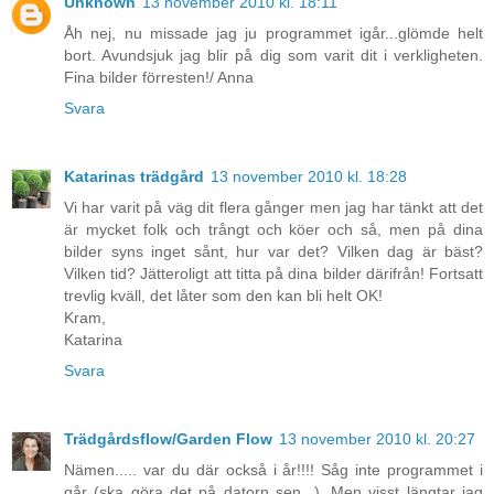
Unknown
13 november 2010 kl. 18:11
Åh nej, nu missade jag ju programmet igår...glömde helt
bort. Avundsjuk jag blir på dig som varit dit i verkligheten.
Fina bilder förresten!/ Anna
Svara
Katarinas trädgård
13 november 2010 kl. 18:28
Vi har varit på väg dit flera gånger men jag har tänkt att det
är mycket folk och trångt och köer och så, men på dina
bilder syns inget sånt, hur var det? Vilken dag är bäst?
Vilken tid? Jätteroligt att titta på dina bilder därifrån! Fortsatt
trevlig kväll, det låter som den kan bli helt OK!
Kram,
Katarina
Svara
Trädgårdsflow/Garden Flow
13 november 2010 kl. 20:27
Nämen..... var du där också i år!!!! Såg inte programmet i
går (ska göra det på datorn sen...). Men visst längtar jag