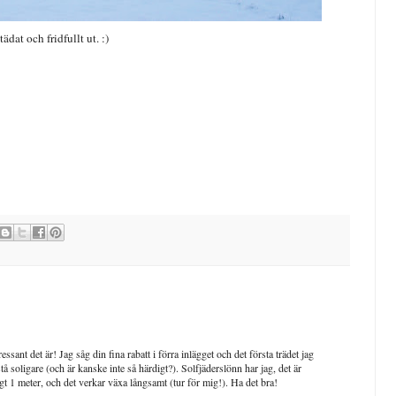
tädat och fridfullt ut. :)
sant det är! Jag såg din fina rabatt i förra inlägget och det första trädet jag
å soligare (och är kanske inte så härdigt?). Solfjäderslönn har jag, det är
ygt 1 meter, och det verkar växa långsamt (tur för mig!). Ha det bra!