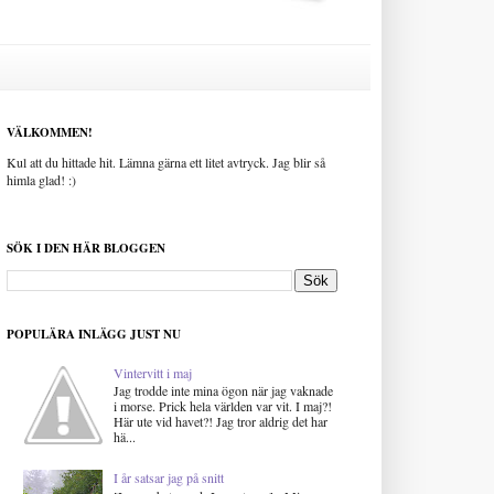
VÄLKOMMEN!
Kul att du hittade hit. Lämna gärna ett litet avtryck. Jag blir så
himla glad! :)
SÖK I DEN HÄR BLOGGEN
POPULÄRA INLÄGG JUST NU
Vintervitt i maj
Jag trodde inte mina ögon när jag vaknade
i morse. Prick hela världen var vit. I maj?!
Här ute vid havet?! Jag tror aldrig det har
hä...
I år satsar jag på snitt