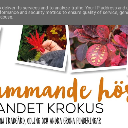
deliver its services and to analyze traffic. Your IP address and
formance and security metrics to ensure quality of service, ge
 abuse.