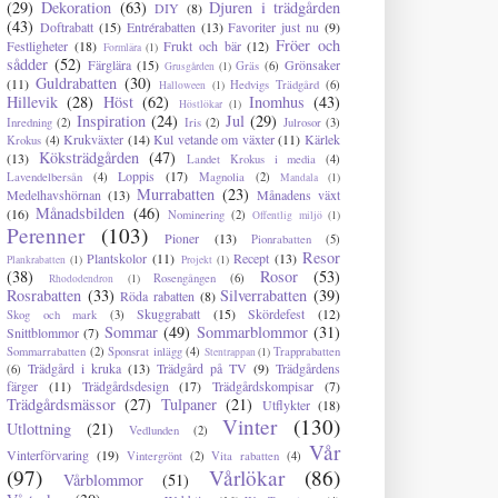
(29)
Dekoration
(63)
Djuren i trädgården
DIY
(8)
(43)
Doftrabatt
(15)
Entrérabatten
(13)
Favoriter just nu
(9)
Fröer och
Festligheter
(18)
Frukt och bär
(12)
Formlära
(1)
sådder
(52)
Färglära
(15)
Grönsaker
Gräs
(6)
Grusgården
(1)
Guldrabatten
(30)
(11)
Hedvigs Trädgård
(6)
Halloween
(1)
Hillevik
(28)
Höst
(62)
Inomhus
(43)
Höstlökar
(1)
Inspiration
(24)
Jul
(29)
Inredning
(2)
Iris
(2)
Julrosor
(3)
Krukväxter
(14)
Kul vetande om växter
(11)
Kärlek
Krokus
(4)
Köksträdgården
(47)
(13)
Landet Krokus i media
(4)
Loppis
(17)
Lavendelbersån
(4)
Magnolia
(2)
Mandala
(1)
Murrabatten
(23)
Medelhavshörnan
(13)
Månadens växt
Månadsbilden
(46)
(16)
Nominering
(2)
Offentlig miljö
(1)
Perenner
(103)
Pioner
(13)
Pionrabatten
(5)
Resor
Plantskolor
(11)
Recept
(13)
Plankrabatten
(1)
Projekt
(1)
(38)
Rosor
(53)
Rosengången
(6)
Rhododendron
(1)
Rosrabatten
(33)
Silverrabatten
(39)
Röda rabatten
(8)
Skuggrabatt
(15)
Skördefest
(12)
Skog och mark
(3)
Sommar
(49)
Sommarblommor
(31)
Snittblommor
(7)
Sommarrabatten
(2)
Sponsrat inlägg
(4)
Trapprabatten
Stentrappan
(1)
Trädgård i kruka
(13)
Trädgård på TV
(9)
Trädgårdens
(6)
färger
(11)
Trädgårdsdesign
(17)
Trädgårdskompisar
(7)
Trädgårdsmässor
(27)
Tulpaner
(21)
Utflykter
(18)
Vinter
(130)
Utlottning
(21)
Vedlunden
(2)
Vår
Vinterförvaring
(19)
Vintergrönt
(2)
Vita rabatten
(4)
(97)
Vårlökar
(86)
Vårblommor
(51)