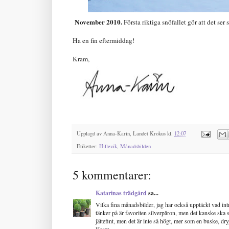
November 2010.
Första riktiga snöfallet gör att det ser s
Ha en fin eftermiddag!
Kram,
Upplagd av
Anna-Karin, Landet Krokus
kl.
12:07
Etiketter:
Hillevik
,
Månadsbilden
5 kommentarer:
Katarinas trädgård
sa...
Vilka fina månadsbilder, jag har också upptäckt vad intres
tänker på är favoriten silverpäron, men det kanske ska st
jättefint, men det är inte så högt, mer som en buske, dr
Kram,