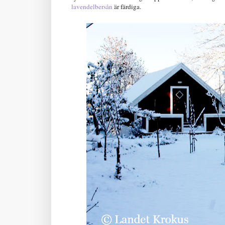
lavendelbersån
är färdiga.