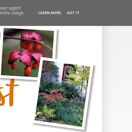
 user-agent
nerate usage
LEARN MORE
GOT IT