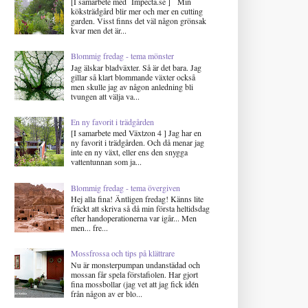
[I samarbete med Impecta.se ] Min
köksträdgård blir mer och mer en cutting
garden. Visst finns det väl någon grönsak
kvar men det är...
Blommig fredag - tema mönster
Jag älskar bladväxter. Så är det bara. Jag
gillar så klart blommande växter också
men skulle jag av någon anledning bli
tvungen att välja va...
En ny favorit i trädgården
[I samarbete med Växtzon 4 ] Jag har en
ny favorit i trädgården. Och då menar jag
inte en ny växt, eller ens den snygga
vattentunnan som ja...
Blommig fredag - tema övergiven
Hej alla fina! Äntligen fredag! Känns lite
fräckt att skriva så då min första heltidsdag
efter handoperationerna var igår... Men
men... fre...
Mossfrossa och tips på klättrare
Nu är monsterpumpan undanstädad och
mossan får spela förstafiolen. Har gjort
fina mossbollar (jag vet att jag fick idén
från någon av er blo...