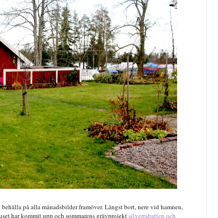
a behålla på alla månadsbilder framöver. Längst bort, nere vid hamnen,
gelhuset har kommit upp och sommarens grävprojekt
silverrabatten och