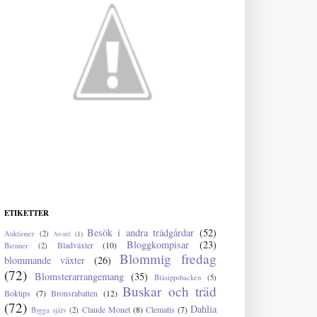
ETIKETTER
Besök i andra trädgårdar
(52)
Auktioner
(2)
Award
(1)
Bloggkompisar
(23)
Bladväxter
(10)
Bienner
(2)
Blommig fredag
blommande växter
(26)
(72)
Blomsterarrangemang
(35)
Blåsippsbacken
(5)
Buskar och träd
Boktips
(7)
Bronsrabatten
(12)
(72)
Dahlia
Claude Monet
(8)
Clematis
(7)
Bygga själv
(2)