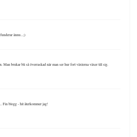
 funderar ännu...;)
. Man brukar bli så överraskad när man ser hur fort växterna växer till sig.
... Fin blogg - hit återkommer jag!