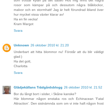
som trotsar kylan på det sättet! Hos mig finns det några
rosor som kämpar på och dessutom några blåklockor,
malvor och en stormhatt! Jag är helt förundrad ibland över
hur mycket vissa växter klarar av!
Ha en fin vecka!
Kram Margot
Svara
Unknown
26 oktober 2010 kl. 21:20
Underbart att hitta blommor nu! Förstår att du blir väldigt
glad:)
Ha det gott,
Charlotta
Svara
Glädjekällans Trädgårdsblogg
26 oktober 2010 kl. 21:52
Bor du långt bort i söder, i Skåne kanske?
Här blommar någon enstaka ros och Echinacean 'Fatal
Attraction'. Den sistnämnda som om vi inte haft någon frost