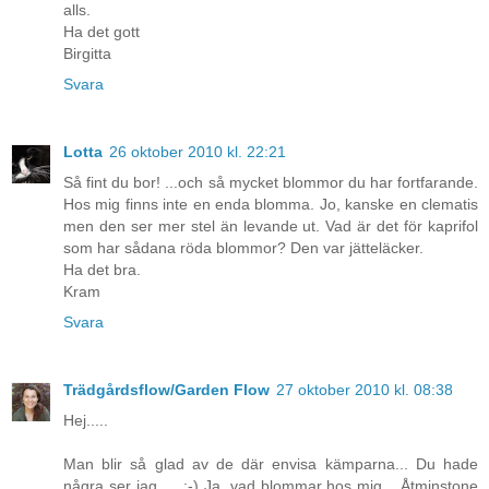
alls.
Ha det gott
Birgitta
Svara
Lotta
26 oktober 2010 kl. 22:21
Så fint du bor! ...och så mycket blommor du har fortfarande.
Hos mig finns inte en enda blomma. Jo, kanske en clematis
men den ser mer stel än levande ut. Vad är det för kaprifol
som har sådana röda blommor? Den var jätteläcker.
Ha det bra.
Kram
Svara
Trädgårdsflow/Garden Flow
27 oktober 2010 kl. 08:38
Hej.....
Man blir så glad av de där envisa kämparna... Du hade
några ser jag..... ;-) Ja, vad blommar hos mig... Åtminstone