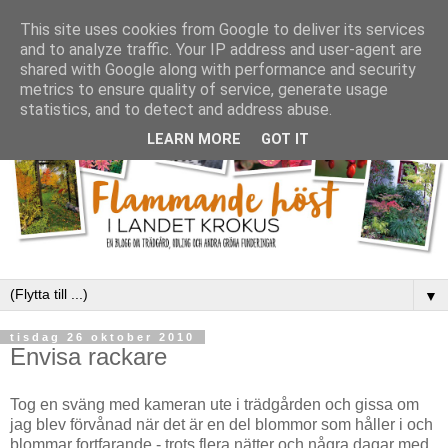
This site uses cookies from Google to deliver its services
and to analyze traffic. Your IP address and user-agent are
shared with Google along with performance and security
metrics to ensure quality of service, generate usage
statistics, and to detect and address abuse.
LEARN MORE
GOT IT
▼
tisdag 26 oktober 2010
Envisa rackare
Tog en sväng med kameran ute i trädgården och gissa om
jag blev förvånad när det är en del blommor som håller i och
blommar fortfarande - trots flera nätter och några dagar med