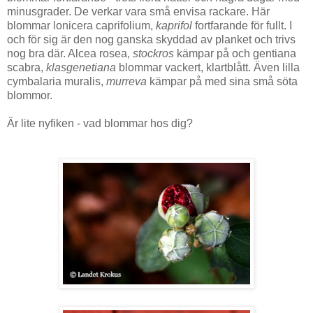
minusgrader. De verkar vara små envisa rackare. Här
blommar lonicera caprifolium,
kaprifol
fortfarande för fullt. I
och för sig är den nog ganska skyddad av planket och trivs
nog bra där. Alcea rosea,
stockros
kämpar på och gentiana
scabra,
klasgenetiana
blommar vackert, klartblått. Även lilla
cymbalaria muralis,
murreva
kämpar på med sina små söta
blommor.
Är lite nyfiken - vad blommar hos dig?