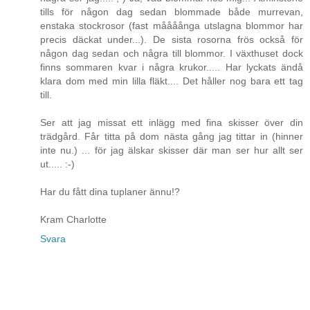
tills för någon dag sedan blommade både murrevan,
enstaka stockrosor (fast måååånga utslagna blommor har
precis däckat under...). De sista rosorna frös också för
någon dag sedan och några till blommor. I växthuset dock
finns sommaren kvar i några krukor..... Har lyckats ändå
klara dom med min lilla fläkt.... Det håller nog bara ett tag
till.
Ser att jag missat ett inlägg med fina skisser över din
trädgård. Får titta på dom nästa gång jag tittar in (hinner
inte nu.) ... för jag älskar skisser där man ser hur allt ser
ut..... :-)
Har du fått dina tuplaner ännu!?
Kram Charlotte
Svara