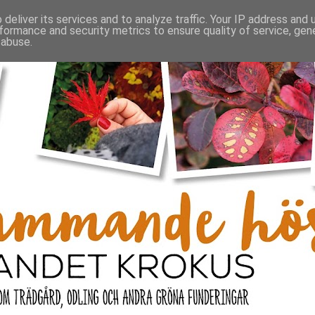
deliver its services and to analyze traffic. Your IP address and
formance and security metrics to ensure quality of service, ge
 abuse.