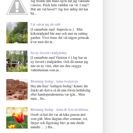
Jag trodde inte mina ögon när jag vaknade
i morse. Prick hela världen var vit. I maj?!
Här ute vid havet?! Jag tror aldrig det har
hä...
I år satsar jag på snitt
[I samarbete med Impecta.se ] Min
köksträdgård blir mer och mer en cutting
garden. Visst finns det väl någon grönsak
kvar men det är...
En ny favorit i trädgården
[I samarbete med Växtzon 4 ] Jag har en
ny favorit i trädgården. Och då menar jag
inte en ny växt, eller ens den snygga
vattentunnan som ja...
Blommig fredag - tema övergiven
Hej alla fina! Äntligen fredag! Känns lite
fräckt att skriva så då min första heltidsdag
efter handoperationerna var igår... Men
men... fre...
Blommig fredag - tema de fyra årstiderna
Oooh så kul det var att kika genom året
som gått. Men längtan efter sommar, sol,
färger och fågelsång blev ju inte direkt
mindre ... ;) Hu...