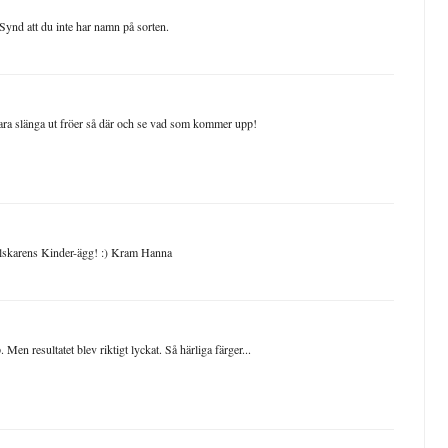
.Synd att du inte har namn på sorten.
 bara slänga ut fröer så där och se vad som kommer upp!
älskarens Kinder-ägg! :) Kram Hanna
n resultatet blev riktigt lyckat. Så härliga färger...