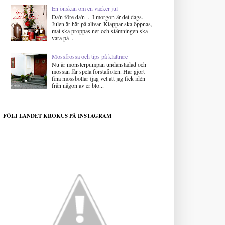
En önskan om en vacker jul
Da'n före da'n ... I morgon är det dags.
Julen är här på allvar. Klappar ska öppnas,
mat ska proppas ner och stämningen ska
vara på ...
Mossfrossa och tips på klättrare
Nu är monsterpumpan undanstädad och
mossan får spela förstafiolen. Har gjort
fina mossbollar (jag vet att jag fick idén
från någon av er blo...
FÖLJ LANDET KROKUS PÅ INSTAGRAM