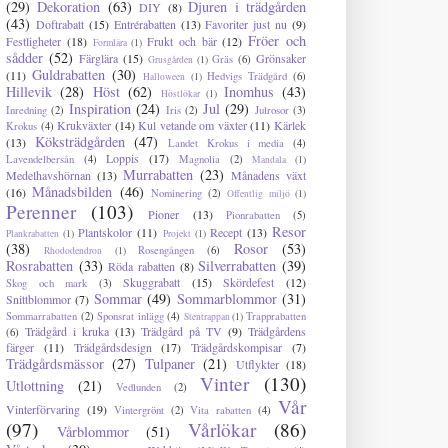
(29)
Dekoration
(63)
Djuren i trädgården
DIY
(8)
(43)
Doftrabatt
(15)
Entrérabatten
(13)
Favoriter just nu
(9)
Fröer och
Festligheter
(18)
Frukt och bär
(12)
Formlära
(1)
sådder
(52)
Färglära
(15)
Grönsaker
Gräs
(6)
Grusgården
(1)
Guldrabatten
(30)
(11)
Hedvigs Trädgård
(6)
Halloween
(1)
Hillevik
(28)
Höst
(62)
Inomhus
(43)
Höstlökar
(1)
Inspiration
(24)
Jul
(29)
Inredning
(2)
Iris
(2)
Julrosor
(3)
Krukväxter
(14)
Kul vetande om växter
(11)
Kärlek
Krokus
(4)
Köksträdgården
(47)
(13)
Landet Krokus i media
(4)
Loppis
(17)
Lavendelbersån
(4)
Magnolia
(2)
Mandala
(1)
Murrabatten
(23)
Medelhavshörnan
(13)
Månadens växt
Månadsbilden
(46)
(16)
Nominering
(2)
Offentlig miljö
(1)
Perenner
(103)
Pioner
(13)
Pionrabatten
(5)
Resor
Plantskolor
(11)
Recept
(13)
Plankrabatten
(1)
Projekt
(1)
(38)
Rosor
(53)
Rosengången
(6)
Rhododendron
(1)
Rosrabatten
(33)
Silverrabatten
(39)
Röda rabatten
(8)
Skuggrabatt
(15)
Skördefest
(12)
Skog och mark
(3)
Sommar
(49)
Sommarblommor
(31)
Snittblommor
(7)
Sommarrabatten
(2)
Sponsrat inlägg
(4)
Trapprabatten
Stentrappan
(1)
Trädgård i kruka
(13)
Trädgård på TV
(9)
Trädgårdens
(6)
färger
(11)
Trädgårdsdesign
(17)
Trädgårdskompisar
(7)
Trädgårdsmässor
(27)
Tulpaner
(21)
Utflykter
(18)
Vinter
(130)
Utlottning
(21)
Vedlunden
(2)
Vår
Vinterförvaring
(19)
Vintergrönt
(2)
Vita rabatten
(4)
(97)
Vårlökar
(86)
Vårblommor
(51)