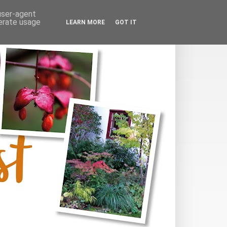
 user-agent
nerate usage
LEARN MORE
GOT IT