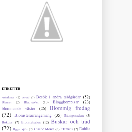
ETIKETTER
Besök i andra trädgårdar
(52)
Auktioner
(2)
Award
(1)
Bloggkompisar
(23)
Bladväxter
(10)
Bienner
(2)
Blommig fredag
blommande växter
(26)
(72)
Blomsterarrangemang
(35)
Blåsippsbacken
(5)
Buskar och träd
Boktips
(7)
Bronsrabatten
(12)
(72)
Dahlia
Claude Monet
(8)
Clematis
(7)
Bygga själv
(2)