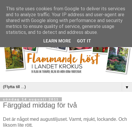
This site uses cookies from Google to deliver its services
and to analyze traffic. Your IP address and user-agent are
shared with Google along with performance and security
metrics to ensure quality of service, generate usage
statistics, and to detect and address abuse.
LEARN MORE
GOT IT
▼
söndag 14 augusti 2011
Färgglad middag för två
Det är något med augustiljuset. Varmt, mjukt, lockande. Och
liksom lite rött.