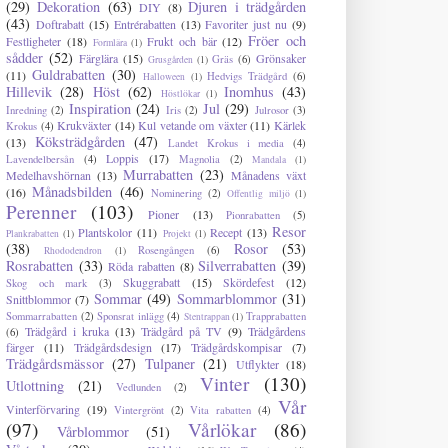
(29)
Dekoration
(63)
Djuren i trädgården
DIY
(8)
(43)
Doftrabatt
(15)
Entrérabatten
(13)
Favoriter just nu
(9)
Fröer och
Festligheter
(18)
Frukt och bär
(12)
Formlära
(1)
sådder
(52)
Färglära
(15)
Grönsaker
Gräs
(6)
Grusgården
(1)
Guldrabatten
(30)
(11)
Hedvigs Trädgård
(6)
Halloween
(1)
Hillevik
(28)
Höst
(62)
Inomhus
(43)
Höstlökar
(1)
Inspiration
(24)
Jul
(29)
Inredning
(2)
Iris
(2)
Julrosor
(3)
Krukväxter
(14)
Kul vetande om växter
(11)
Kärlek
Krokus
(4)
Köksträdgården
(47)
(13)
Landet Krokus i media
(4)
Loppis
(17)
Lavendelbersån
(4)
Magnolia
(2)
Mandala
(1)
Murrabatten
(23)
Medelhavshörnan
(13)
Månadens växt
Månadsbilden
(46)
(16)
Nominering
(2)
Offentlig miljö
(1)
Perenner
(103)
Pioner
(13)
Pionrabatten
(5)
Resor
Plantskolor
(11)
Recept
(13)
Plankrabatten
(1)
Projekt
(1)
(38)
Rosor
(53)
Rosengången
(6)
Rhododendron
(1)
Rosrabatten
(33)
Silverrabatten
(39)
Röda rabatten
(8)
Skuggrabatt
(15)
Skördefest
(12)
Skog och mark
(3)
Sommar
(49)
Sommarblommor
(31)
Snittblommor
(7)
Sommarrabatten
(2)
Sponsrat inlägg
(4)
Trapprabatten
Stentrappan
(1)
Trädgård i kruka
(13)
Trädgård på TV
(9)
Trädgårdens
(6)
färger
(11)
Trädgårdsdesign
(17)
Trädgårdskompisar
(7)
Trädgårdsmässor
(27)
Tulpaner
(21)
Utflykter
(18)
Vinter
(130)
Utlottning
(21)
Vedlunden
(2)
Vår
Vinterförvaring
(19)
Vintergrönt
(2)
Vita rabatten
(4)
(97)
Vårlökar
(86)
Vårblommor
(51)