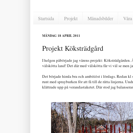
Startsida
Projekt
Månadsbilder
Våra 
MÅNDAG 18 APRIL 2011
Projekt Köksträdgård
I helgen påbörjade jag vårens projekt: Köksträdgården. Ä
välskötta land! Det där med välskötta får vi väl se men ja
Det började himla bra och ambitiöst i lördags. Redan kl 
runt med sprayburken för att få till de rätta linjerna. Und
klättrade upp på verandastaketet. Där stod jag balanser