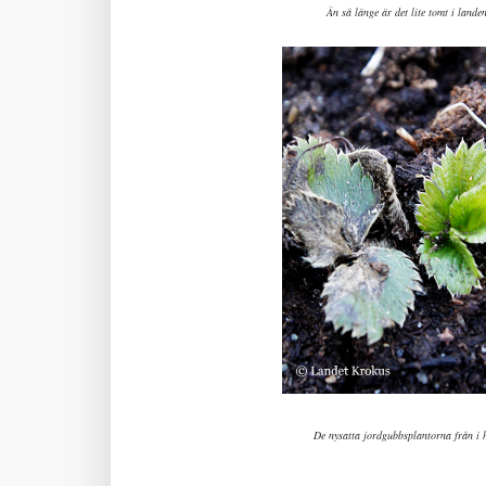
Än så länge är det lite tomt i land
De nysatta jordgubbsplantorna från i h