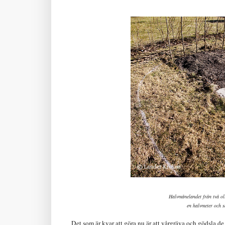
Halvmånelandet från två oli
en halvmeter och s
Det som är kvar att göra nu är att vårgräva och gödsla d