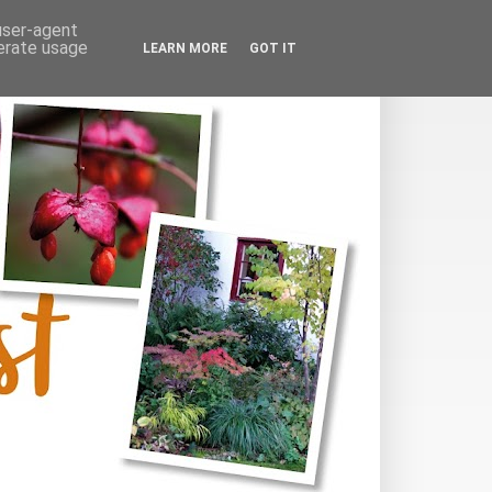
 user-agent
nerate usage
LEARN MORE
GOT IT