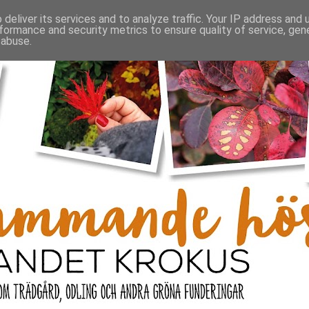
deliver its services and to analyze traffic. Your IP address and
formance and security metrics to ensure quality of service, ge
 abuse.