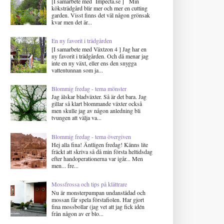
[I samarbete med Impecta.se ] Min
köksträdgård blir mer och mer en cutting
garden. Visst finns det väl någon grönsak
kvar men det är...
En ny favorit i trädgården
[I samarbete med Växtzon 4 ] Jag har en
ny favorit i trädgården. Och då menar jag
inte en ny växt, eller ens den snygga
vattentunnan som ja...
Blommig fredag - tema mönster
Jag älskar bladväxter. Så är det bara. Jag
gillar så klart blommande växter också
men skulle jag av någon anledning bli
tvungen att välja va...
Blommig fredag - tema övergiven
Hej alla fina! Äntligen fredag! Känns lite
fräckt att skriva så då min första heltidsdag
efter handoperationerna var igår... Men
men... fre...
Mossfrossa och tips på klättrare
Nu är monsterpumpan undanstädad och
mossan får spela förstafiolen. Har gjort
fina mossbollar (jag vet att jag fick idén
från någon av er blo...