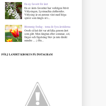
En ny favorit för året
En av årets favoriter har verkligen blivit
Vitlysingen, Lysimachia clethroides.
Vitlysing är en perenn växt med höga
spiror som längts ut i...
Blommig fredag - tema de fyra årstiderna
Oooh så kul det var att kika genom året
som gått. Men längtan efter sommar, sol,
färger och fågelsång blev ju inte direkt
mindre ... ;) Hu...
FÖLJ LANDET KROKUS PÅ INSTAGRAM