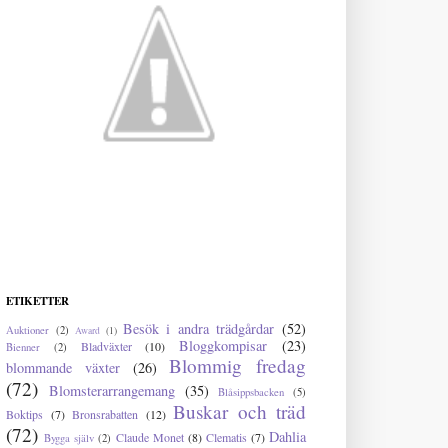
ETIKETTER
Besök i andra trädgårdar
(52)
Auktioner
(2)
Award
(1)
Bloggkompisar
(23)
Bladväxter
(10)
Bienner
(2)
Blommig fredag
blommande växter
(26)
(72)
Blomsterarrangemang
(35)
Blåsippsbacken
(5)
Buskar och träd
Boktips
(7)
Bronsrabatten
(12)
(72)
Dahlia
Claude Monet
(8)
Clematis
(7)
Bygga själv
(2)