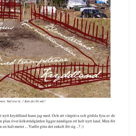
nen. Vad tror ni..? Kan det bli nåt?
Ett nytt kryddland hann jag med. Och att vårgräva och gödsla fyra av de
min plan över köksträdgården ligger nämligen ett helt nytt land. Men för
 en halvmeter ... Varför göra det enkelt för sig ..? :)