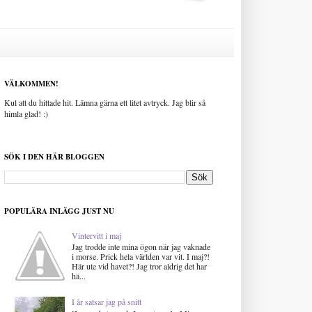
VÄLKOMMEN!
Kul att du hittade hit. Lämna gärna ett litet avtryck. Jag blir så
himla glad! :)
SÖK I DEN HÄR BLOGGEN
POPULÄRA INLÄGG JUST NU
Vintervitt i maj
Jag trodde inte mina ögon när jag vaknade
i morse. Prick hela världen var vit. I maj?!
Här ute vid havet?! Jag tror aldrig det har
hä...
I år satsar jag på snitt