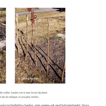
ka vinklar. Landen som ni anar brevid ska flyttas
å ska det anläggas en grusgång emellan.
e sista två befintliga landen, göra samma sak med halvmåelandet, lägga