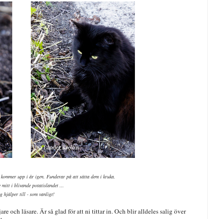
 kommer upp i år igen. Funderar på att sätta dem i kruka.
 mitt i blivande potatislandet ...
g hjälper till - som vanligt!
ljare och läsare. Är så glad för att ni tittar in. Och blir alldeles salig över