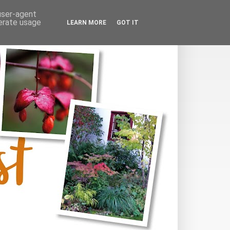
 user-agent
nerate usage
LEARN MORE
GOT IT