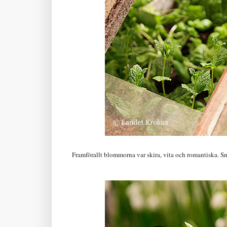
Framförallt blommorna var skira, vita och romantiska. S