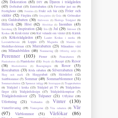
(29)
Dekoration
(63)
Djuren i trädgården
DIY
(8)
(43)
Doftrabatt
(15)
Entrérabatten
(13)
Favoriter just nu
(9)
Fröer och
Festligheter
(18)
Frukt och bär
(12)
Formlära
(1)
sådder
(52)
Färglära
(15)
Grönsaker
Gräs
(6)
Grusgården
(1)
Guldrabatten
(30)
(11)
Hedvigs Trädgård
(6)
Halloween
(1)
Hillevik
(28)
Höst
(62)
Inomhus
(43)
Höstlökar
(1)
Inspiration
(24)
Jul
(29)
Inredning
(2)
Iris
(2)
Julrosor
(3)
Krukväxter
(14)
Kul vetande om växter
(11)
Kärlek
Krokus
(4)
Köksträdgården
(47)
(13)
Landet Krokus i media
(4)
Loppis
(17)
Lavendelbersån
(4)
Magnolia
(2)
Mandala
(1)
Murrabatten
(23)
Medelhavshörnan
(13)
Månadens växt
Månadsbilden
(46)
(16)
Nominering
(2)
Offentlig miljö
(1)
Perenner
(103)
Pioner
(13)
Pionrabatten
(5)
Resor
Plantskolor
(11)
Recept
(13)
Plankrabatten
(1)
Projekt
(1)
(38)
Rosor
(53)
Rosengången
(6)
Rhododendron
(1)
Rosrabatten
(33)
Silverrabatten
(39)
Röda rabatten
(8)
Skuggrabatt
(15)
Skördefest
(12)
Skog och mark
(3)
Sommar
(49)
Sommarblommor
(31)
Snittblommor
(7)
Sommarrabatten
(2)
Sponsrat inlägg
(4)
Trapprabatten
Stentrappan
(1)
Trädgård i kruka
(13)
Trädgård på TV
(9)
Trädgårdens
(6)
färger
(11)
Trädgårdsdesign
(17)
Trädgårdskompisar
(7)
Trädgårdsmässor
(27)
Tulpaner
(21)
Utflykter
(18)
Vinter
(130)
Utlottning
(21)
Vedlunden
(2)
Vår
Vinterförvaring
(19)
Vintergrönt
(2)
Vita rabatten
(4)
(97)
Vårlökar
(86)
Vårblommor
(51)