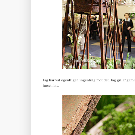
Jag har väl egentligen ingenting mot det. Jag gillar gamla
huset fint.