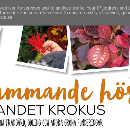
deliver its services and to analyze traffic. Your IP address and
formance and security metrics to ensure quality of service, ge
 abuse.