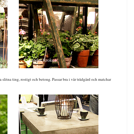
 slitna ting, rostigt och betong. Passar bra i vår trädgård och matchar