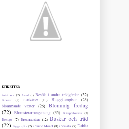
ETIKETTER
Besök i andra trädgårdar
(52)
Auktioner
(2)
Award
(1)
Bloggkompisar
(23)
Bladväxter
(10)
Bienner
(2)
Blommig fredag
blommande växter
(26)
(72)
Blomsterarrangemang
(35)
Blåsippsbacken
(5)
Buskar och träd
Boktips
(7)
Bronsrabatten
(12)
(72)
Dahlia
Claude Monet
(8)
Clematis
(7)
Bygga själv
(2)