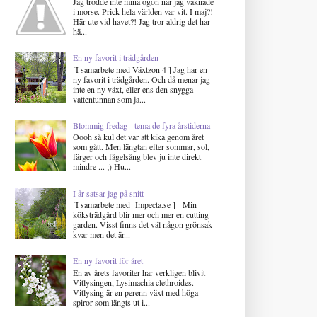
Jag trodde inte mina ögon när jag vaknade
i morse. Prick hela världen var vit. I maj?!
Här ute vid havet?! Jag tror aldrig det har
hä...
En ny favorit i trädgården
[I samarbete med Växtzon 4 ] Jag har en
ny favorit i trädgården. Och då menar jag
inte en ny växt, eller ens den snygga
vattentunnan som ja...
Blommig fredag - tema de fyra årstiderna
Oooh så kul det var att kika genom året
som gått. Men längtan efter sommar, sol,
färger och fågelsång blev ju inte direkt
mindre ... ;) Hu...
I år satsar jag på snitt
[I samarbete med Impecta.se ] Min
köksträdgård blir mer och mer en cutting
garden. Visst finns det väl någon grönsak
kvar men det är...
En ny favorit för året
En av årets favoriter har verkligen blivit
Vitlysingen, Lysimachia clethroides.
Vitlysing är en perenn växt med höga
spiror som längts ut i...