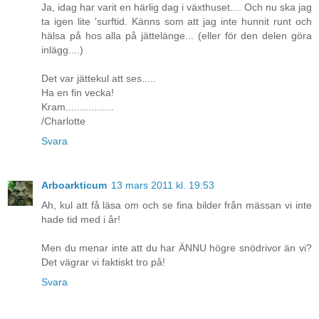
Ja, idag har varit en härlig dag i växthuset.... Och nu ska jag
ta igen lite 'surftid. Känns som att jag inte hunnit runt och
hälsa på hos alla på jättelänge... (eller för den delen göra
inlägg....)
Det var jättekul att ses.....
Ha en fin vecka!
Kram.................
/Charlotte
Svara
Arboarkticum
13 mars 2011 kl. 19:53
Ah, kul att få läsa om och se fina bilder från mässan vi inte
hade tid med i år!
Men du menar inte att du har ÄNNU högre snödrivor än vi?
Det vägrar vi faktiskt tro på!
Svara