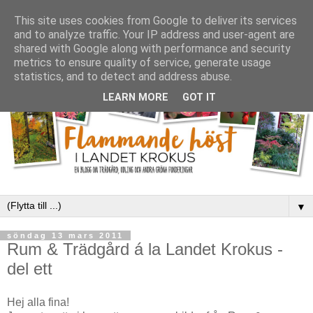
This site uses cookies from Google to deliver its services
and to analyze traffic. Your IP address and user-agent are
shared with Google along with performance and security
metrics to ensure quality of service, generate usage
statistics, and to detect and address abuse.
LEARN MORE
GOT IT
▼
söndag 13 mars 2011
Rum & Trädgård á la Landet Krokus -
del ett
Hej alla fina!