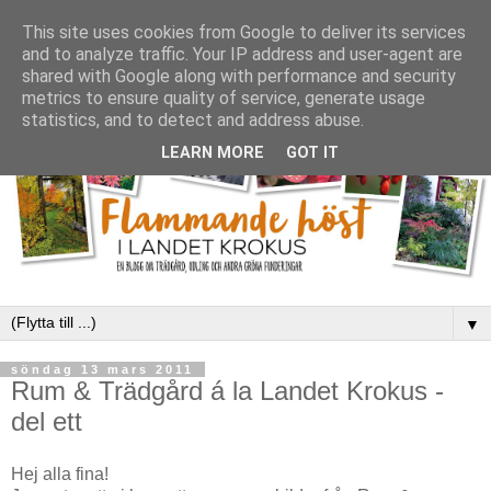
This site uses cookies from Google to deliver its services
and to analyze traffic. Your IP address and user-agent are
shared with Google along with performance and security
metrics to ensure quality of service, generate usage
statistics, and to detect and address abuse.
LEARN MORE
GOT IT
▼
söndag 13 mars 2011
Rum & Trädgård á la Landet Krokus -
del ett
Hej alla fina!