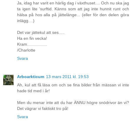
Ja, idag har varit en härlig dag i växthuset.... Och nu ska jag
ta igen lite 'surftid. Känns som att jag inte hunnit runt och
hälsa på hos alla på jättelänge... (eller för den delen göra
inlägg....)
Det var jättekul att ses.....
Ha en fin vecka!
Kram.................
/Charlotte
Svara
Arboarkticum
13 mars 2011 kl. 19:53
Ah, kul att få läsa om och se fina bilder från mässan vi inte
hade tid med i år!
Men du menar inte att du har ÄNNU högre snödrivor än vi?
Det vägrar vi faktiskt tro på!
Svara