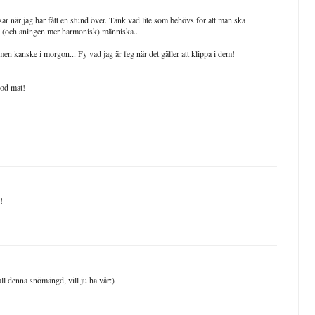
isar när jag har fått en stund över. Tänk vad lite som behövs för att man ska
y (och aningen mer harmonisk) människa...
 men kanske i morgon... Fy vad jag är feg när det gäller att klippa i dem!
god mat!
!
 all denna snömängd, vill ju ha vår:)