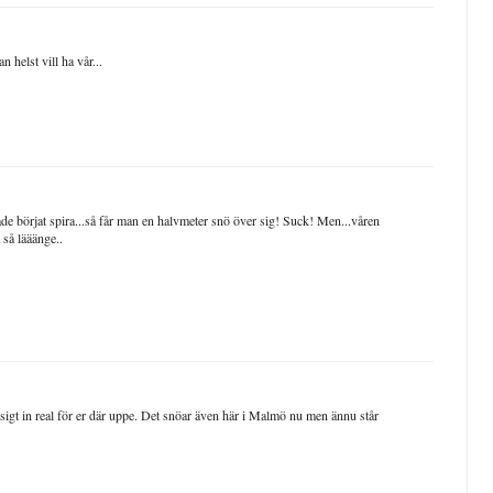
helst vill ha vår...
hade börjat spira...så får man en halvmeter snö över sig! Suck! Men...våren
 så lääänge..
usigt in real för er där uppe. Det snöar även här i Malmö nu men ännu står