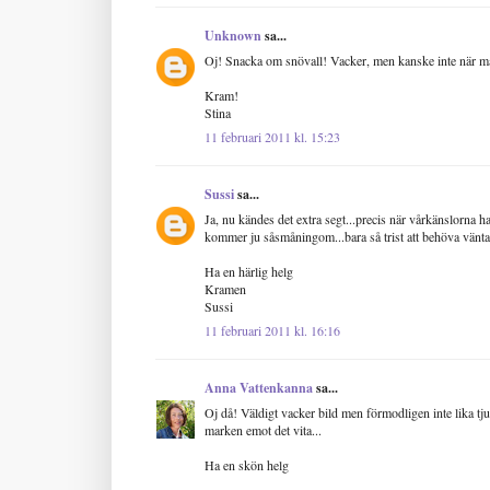
Unknown
sa...
Oj! Snacka om snövall! Vacker, men kanske inte när man 
Kram!
Stina
11 februari 2011 kl. 15:23
Sussi
sa...
Ja, nu kändes det extra segt...precis när vårkänslorna 
kommer ju såsmåningom...bara så trist att behöva vänta
Ha en härlig helg
Kramen
Sussi
11 februari 2011 kl. 16:16
Anna Vattenkanna
sa...
Oj då! Väldigt vacker bild men förmodligen inte lika tj
marken emot det vita...
Ha en skön helg