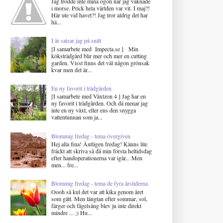
Jag trodde inte mina ögon när jag vaknade
i morse. Prick hela världen var vit. I maj?!
Här ute vid havet?! Jag tror aldrig det har
hä...
I år satsar jag på snitt
[I samarbete med Impecta.se ] Min
köksträdgård blir mer och mer en cutting
garden. Visst finns det väl någon grönsak
kvar men det är...
En ny favorit i trädgården
[I samarbete med Växtzon 4 ] Jag har en
ny favorit i trädgården. Och då menar jag
inte en ny växt, eller ens den snygga
vattentunnan som ja...
Blommig fredag - tema övergiven
Hej alla fina! Äntligen fredag! Känns lite
fräckt att skriva så då min första heltidsdag
efter handoperationerna var igår... Men
men... fre...
Blommig fredag - tema de fyra årstiderna
Oooh så kul det var att kika genom året
som gått. Men längtan efter sommar, sol,
färger och fågelsång blev ju inte direkt
mindre ... ;) Hu...