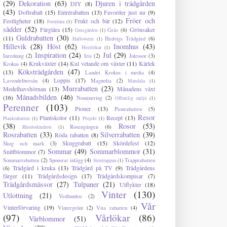
(29)
Dekoration
(63)
Djuren i trädgården
DIY
(8)
(43)
Doftrabatt
(15)
Entrérabatten
(13)
Favoriter just nu
(9)
Fröer och
Festligheter
(18)
Frukt och bär
(12)
Formlära
(1)
sådder
(52)
Färglära
(15)
Grönsaker
Gräs
(6)
Grusgården
(1)
Guldrabatten
(30)
(11)
Hedvigs Trädgård
(6)
Halloween
(1)
Hillevik
(28)
Höst
(62)
Inomhus
(43)
Höstlökar
(1)
Inspiration
(24)
Jul
(29)
Inredning
(2)
Iris
(2)
Julrosor
(3)
Krukväxter
(14)
Kul vetande om växter
(11)
Kärlek
Krokus
(4)
Köksträdgården
(47)
(13)
Landet Krokus i media
(4)
Loppis
(17)
Lavendelbersån
(4)
Magnolia
(2)
Mandala
(1)
Murrabatten
(23)
Medelhavshörnan
(13)
Månadens växt
Månadsbilden
(46)
(16)
Nominering
(2)
Offentlig miljö
(1)
Perenner
(103)
Pioner
(13)
Pionrabatten
(5)
Resor
Plantskolor
(11)
Recept
(13)
Plankrabatten
(1)
Projekt
(1)
(38)
Rosor
(53)
Rosengången
(6)
Rhododendron
(1)
Rosrabatten
(33)
Silverrabatten
(39)
Röda rabatten
(8)
Skuggrabatt
(15)
Skördefest
(12)
Skog och mark
(3)
Sommar
(49)
Sommarblommor
(31)
Snittblommor
(7)
Sommarrabatten
(2)
Sponsrat inlägg
(4)
Trapprabatten
Stentrappan
(1)
Trädgård i kruka
(13)
Trädgård på TV
(9)
Trädgårdens
(6)
färger
(11)
Trädgårdsdesign
(17)
Trädgårdskompisar
(7)
Trädgårdsmässor
(27)
Tulpaner
(21)
Utflykter
(18)
Vinter
(130)
Utlottning
(21)
Vedlunden
(2)
Vår
Vinterförvaring
(19)
Vintergrönt
(2)
Vita rabatten
(4)
(97)
Vårlökar
(86)
Vårblommor
(51)