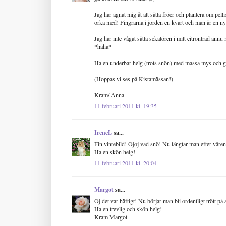
Jag har ägnat mig åt att sätta fröer och plantera om pell
orka med! Fingrarna i jorden en kvart och man är en n
Jag har inte vågat sätta sekatören i mitt citronträd ännu
*haha*
Ha en underbar helg (trots snön) med massa mys och 
(Hoppas vi ses på Kistamässan!)
Kram/ Anna
11 februari 2011 kl. 19:35
IreneL
sa...
Fin vintebild! Ojoj vad snö! Nu längtar man efter våren
Ha en skön helg!
11 februari 2011 kl. 20:04
Margot
sa...
Oj det var häftigt! Nu börjar man bli ordentligt trött på
Ha en trevlig och skön helg!
Kram Margot