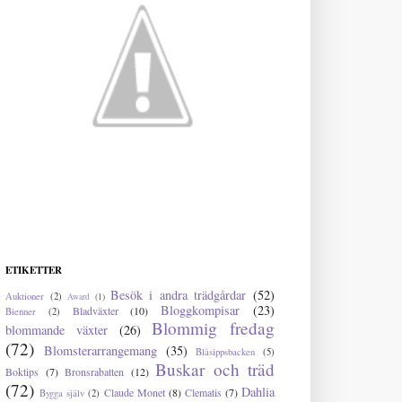
ETIKETTER
Besök i andra trädgårdar
(52)
Auktioner
(2)
Award
(1)
Bloggkompisar
(23)
Bladväxter
(10)
Bienner
(2)
Blommig fredag
blommande växter
(26)
(72)
Blomsterarrangemang
(35)
Blåsippsbacken
(5)
Buskar och träd
Boktips
(7)
Bronsrabatten
(12)
(72)
Dahlia
Claude Monet
(8)
Clematis
(7)
Bygga själv
(2)