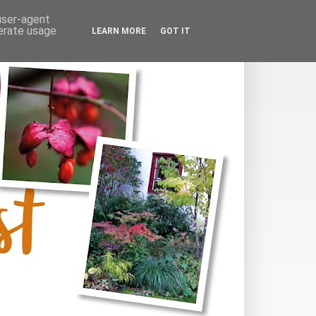
 user-agent
nerate usage
LEARN MORE
GOT IT