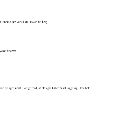
n i morse inte var så kul. Ha en fin helg
cket finare!!
de tydligen neråt Sverige med, så ett lager håller på att lägga sig...Inte helt