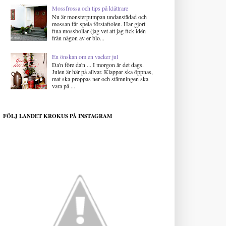
Mossfrossa och tips på klättrare
Nu är monsterpumpan undanstädad och
mossan får spela förstafiolen. Har gjort
fina mossbollar (jag vet att jag fick idén
från någon av er blo...
En önskan om en vacker jul
Da'n före da'n ... I morgon är det dags.
Julen är här på allvar. Klappar ska öppnas,
mat ska proppas ner och stämningen ska
vara på ...
FÖLJ LANDET KROKUS PÅ INSTAGRAM