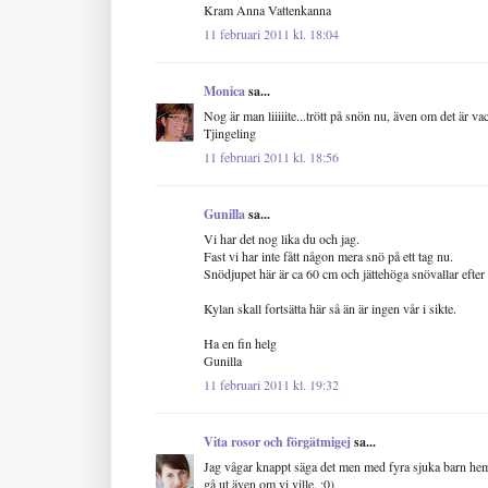
Kram Anna Vattenkanna
11 februari 2011 kl. 18:04
Monica
sa...
Nog är man liiiiite...trött på snön nu, även om det är vac
Tjingeling
11 februari 2011 kl. 18:56
Gunilla
sa...
Vi har det nog lika du och jag.
Fast vi har inte fått någon mera snö på ett tag nu.
Snödjupet här är ca 60 cm och jättehöga snövallar efter
Kylan skall fortsätta här så än är ingen vår i sikte.
Ha en fin helg
Gunilla
11 februari 2011 kl. 19:32
Vita rosor och förgätmigej
sa...
Jag vågar knappt säga det men med fyra sjuka barn hemma
gå ut även om vi ville. ;0)