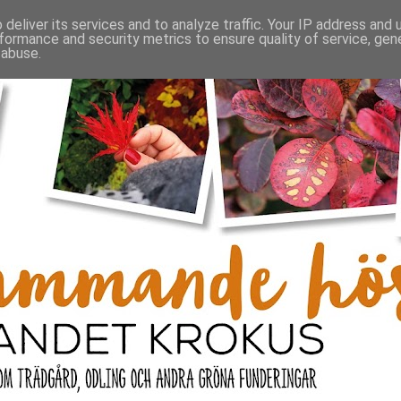
deliver its services and to analyze traffic. Your IP address and
formance and security metrics to ensure quality of service, ge
 abuse.