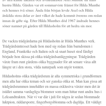
hustru Hilda.
Gården var ett sommarviste främst för Hilda Munthe
och hennes två söner. Ända från början levde Axel och Hilda
åtskilda stora delar av året vilket de hade kommit överens om redan
innan de gifte sig.
Efter Hilda Munthes död 1967 ändrade hennes
söner namnet på gården till Hildasholm för att hedra sin mor.
De vackra trädgårdarna på Hildasholm är Hilda Munthes verk.
Trädgårdsintresset hade hon med sig redan från barndomen i
England, Frankrike och Italien och så snart huset stod färdigt
började hon skissa på olika trädgårdsanläggningar. Trädgården
växte fram runt gårdens olika byggnader för att senare växa allt
längre ut i den stora, vilda naturpark som utgör tomten.
Hildasholms olika trädgårdsrum är alla symmetriska i grundformen
men alla har olika teman och ser ganska olika ut. Man kan gissa att
trädgårdsrummen innehåller en massa exklusiva växter men det är
istället samma vardagliga blommor som man hittar runt andra hus i
Leksandtrakten. När vi var där i juli för några år sedan blommade
luktpion, riddarsporre, fingerborgsblomma och daglilja.
Ett väldigt