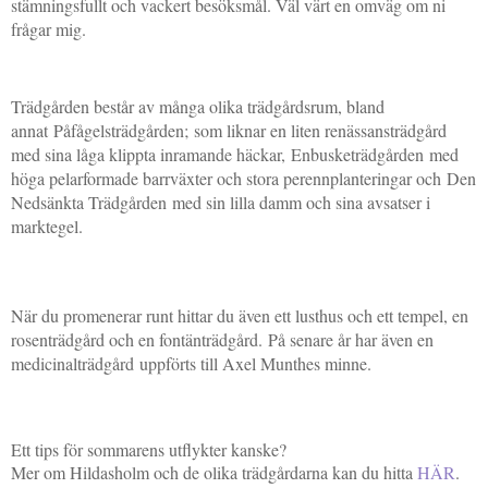
stämningsfullt och vackert besöksmål. Väl värt en omväg om ni
frågar mig.
Trädgården består av många olika trädgårdsrum, bland
annat
Påfågelsträdgården;
som liknar en liten renässansträdgård
med sina låga klippta inramande häckar,
Enbusketrädgården
med
höga pelarformade barrväxter och stora perennplanteringar och
Den
Nedsänkta Trädgården
med sin lilla damm och sina avsatser i
marktegel.
När du promenerar runt hittar du även ett lusthus och ett tempel, en
rosenträdgård och en fontänträdgård.
På senare år har även en
m
edicinalträdgård uppförts till Axel Munthes minne.
Ett tips för sommarens utflykter kanske?
Mer om Hildasholm och de olika trädgårdarna kan du hitta
HÄR
.