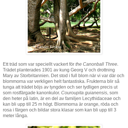
Ett
träd
som var speciellt vackert för
the Canonball Three
.
Trädet planterades 1901
av kung
Georg V och
drottning
Mary
av
Storbritannien. Det stod i full blom när vi var där och
blommorna var verkligen helt fantastiska.
Frukterna blir så
tunga att t
rädet
böjs av tyngden och ser tydligen precis
ut
som rostfärgade kanonkulor.
Couroupita
guianensis
,
som
den heter på latin,
är
en del
av
familjen
Lecythidaceae
och
kan bli
upp
till
25 m
högt. B
lommorna
är
orange
,
röda och
rosa
i färgen
och
bildar stora
klasar
som kan bli
upp till
3
meter långa
.