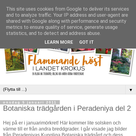
This site uses cookies from Google to deliver its services
and to analyze traffic. Your IP address and user-agent are
shared with Google along with performance and security
metrics to ensure quality of service, generate usage
statistics, and to detect and address abuse.
LEARN MORE
GOT IT
▼
onsdag 5 januari 2011
Botaniska trädgården i Peradeniya del 2
Hej på er i januarimörkret! Här kommer lite solsken och
värme till er från andra breddgrader. I går visade jag bilder
från Peradeniyas Kungliga Botaniska trädgård och dess