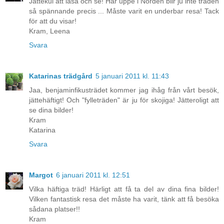
Jättekul att läsa och se! Här uppe i Norden blir ju inte träden
så spännande precis ... Måste varit en underbar resa! Tack
för att du visar!
Kram, Leena
Svara
Katarinas trädgård
5 januari 2011 kl. 11:43
Jaa, benjaminfikusträdet kommer jag ihåg från vårt besök,
jättehäftigt! Och "fylleträden" är ju för skojiga! Jätteroligt att
se dina bilder!
Kram
Katarina
Svara
Margot
6 januari 2011 kl. 12:51
Vilka häftiga träd! Härligt att få ta del av dina fina bilder!
Vilken fantastisk resa det måste ha varit, tänk att få besöka
sådana platser!!
Kram