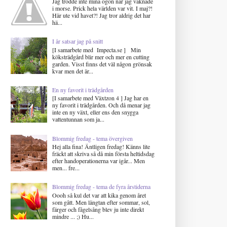
Jag trodde inte mina ögon när jag vaknade
i morse. Prick hela världen var vit. I maj?!
Här ute vid havet?! Jag tror aldrig det har
hä...
I år satsar jag på snitt
[I samarbete med Impecta.se ] Min
köksträdgård blir mer och mer en cutting
garden. Visst finns det väl någon grönsak
kvar men det är...
En ny favorit i trädgården
[I samarbete med Växtzon 4 ] Jag har en
ny favorit i trädgården. Och då menar jag
inte en ny växt, eller ens den snygga
vattentunnan som ja...
Blommig fredag - tema övergiven
Hej alla fina! Äntligen fredag! Känns lite
fräckt att skriva så då min första heltidsdag
efter handoperationerna var igår... Men
men... fre...
Blommig fredag - tema de fyra årstiderna
Oooh så kul det var att kika genom året
som gått. Men längtan efter sommar, sol,
färger och fågelsång blev ju inte direkt
mindre ... ;) Hu...