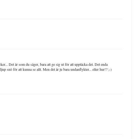
r... Det är som du säger, bara att ge sig ut för att upptäcka det. Det enda
jup snö för att kunna se allt. Men det är ju bara undanflykter... eller hur!? ;-)