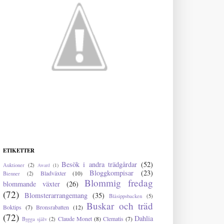
ETIKETTER
Besök i andra trädgårdar
(52)
Auktioner
(2)
Award
(1)
Bloggkompisar
(23)
Bladväxter
(10)
Bienner
(2)
Blommig fredag
blommande växter
(26)
(72)
Blomsterarrangemang
(35)
Blåsippsbacken
(5)
Buskar och träd
Boktips
(7)
Bronsrabatten
(12)
(72)
Dahlia
Claude Monet
(8)
Clematis
(7)
Bygga själv
(2)