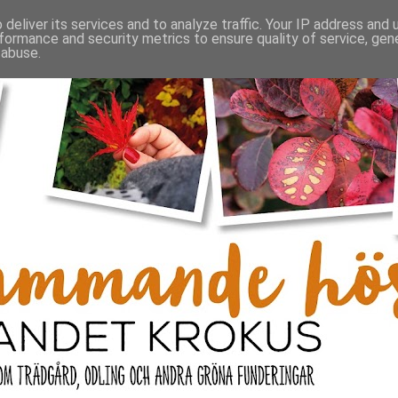
deliver its services and to analyze traffic. Your IP address and
formance and security metrics to ensure quality of service, ge
 abuse.