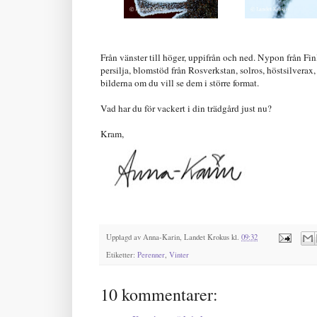
Från vänster till höger, uppifrån och ned. Nypon från Finl
persilja, blomstöd från Rosverkstan, solros, höstsilverax,
bilderna om du vill se dem i större format.
Vad har du för vackert i din trädgård just nu?
Kram,
Upplagd av
Anna-Karin, Landet Krokus
kl.
09:32
Etiketter:
Perenner
,
Vinter
10 kommentarer: