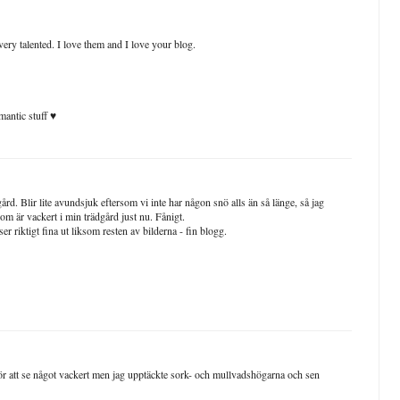
ery talented. I love them and I love your blog.
mantic stuff ♥
gård. Blir lite avundsjuk eftersom vi inte har någon snö alls än så länge, så jag
 som är vackert i min trädgård just nu. Fånigt.
er riktigt fina ut liksom resten av bilderna - fin blogg.
 för att se något vackert men jag upptäckte sork- och mullvadshögarna och sen