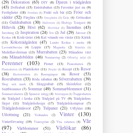
(29)
Dekoration
(63)
Djuren i trädgården
DIY
(8)
(43)
Doftrabatt
(15)
Entrérabatten
(13)
Favoriter just nu
(9)
Fröer och
Festligheter
(18)
Frukt och bär
(12)
Formlära
(1)
sådder
(52)
Färglära
(15)
Grönsaker
Gräs
(6)
Grusgården
(1)
Guldrabatten
(30)
(11)
Hedvigs Trädgård
(6)
Halloween
(1)
Hillevik
(28)
Höst
(62)
Inomhus
(43)
Höstlökar
(1)
Inspiration
(24)
Jul
(29)
Inredning
(2)
Iris
(2)
Julrosor
(3)
Krukväxter
(14)
Kul vetande om växter
(11)
Kärlek
Krokus
(4)
Köksträdgården
(47)
(13)
Landet Krokus i media
(4)
Loppis
(17)
Lavendelbersån
(4)
Magnolia
(2)
Mandala
(1)
Murrabatten
(23)
Medelhavshörnan
(13)
Månadens växt
Månadsbilden
(46)
(16)
Nominering
(2)
Offentlig miljö
(1)
Perenner
(103)
Pioner
(13)
Pionrabatten
(5)
Resor
Plantskolor
(11)
Recept
(13)
Plankrabatten
(1)
Projekt
(1)
(38)
Rosor
(53)
Rosengången
(6)
Rhododendron
(1)
Rosrabatten
(33)
Silverrabatten
(39)
Röda rabatten
(8)
Skuggrabatt
(15)
Skördefest
(12)
Skog och mark
(3)
Sommar
(49)
Sommarblommor
(31)
Snittblommor
(7)
Sommarrabatten
(2)
Sponsrat inlägg
(4)
Trapprabatten
Stentrappan
(1)
Trädgård i kruka
(13)
Trädgård på TV
(9)
Trädgårdens
(6)
färger
(11)
Trädgårdsdesign
(17)
Trädgårdskompisar
(7)
Trädgårdsmässor
(27)
Tulpaner
(21)
Utflykter
(18)
Vinter
(130)
Utlottning
(21)
Vedlunden
(2)
Vår
Vinterförvaring
(19)
Vintergrönt
(2)
Vita rabatten
(4)
(97)
Vårlökar
(86)
Vårblommor
(51)