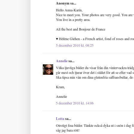
Anonym sa...
Hello Anna-Karin,
Nice to meet you. Your photos are very good. You are v
You live in a pretty area.
All the best and Bonjour de France
♥ Hélène Glehen - a French artist, fond of roses and ro
5 december 2010 kl. 08:25
Annelie
sa...
Vilka ljuvliga bilder du visar från din vintervackra träd
går mest och tjurar över det i stället för att se efter vad
Ska tipsa min vän om dina glutenfria saffransbullar, de s
Kram,
Annelie
5 december 2010 kl. 14:06
Lotta
sa...
Otroligt fina bilder. Tänkte också dyka ut i snön i dag
såg jag bara rött!