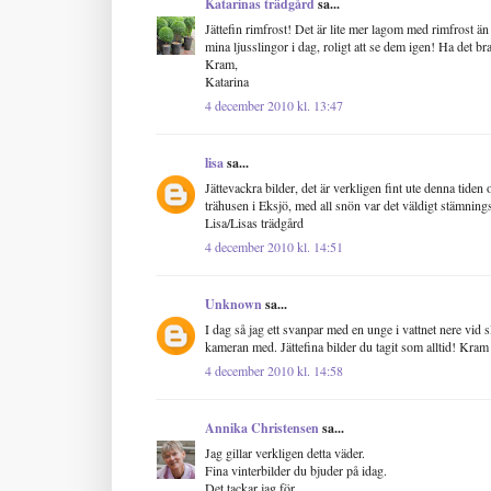
Katarinas trädgård
sa...
Jättefin rimfrost! Det är lite mer lagom med rimfrost än
mina ljusslingor i dag, roligt att se dem igen! Ha det br
Kram,
Katarina
4 december 2010 kl. 13:47
lisa
sa...
Jättevackra bilder, det är verkligen fint ute denna tiden 
trähusen i Eksjö, med all snön var det väldigt stämnings
Lisa/Lisas trädgård
4 december 2010 kl. 14:51
Unknown
sa...
I dag så jag ett svanpar med en unge i vattnet nere vid s
kameran med. Jättefina bilder du tagit som alltid! Kram
4 december 2010 kl. 14:58
Annika Christensen
sa...
Jag gillar verkligen detta väder.
Fina vinterbilder du bjuder på idag.
Det tackar jag för,