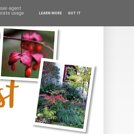
 user-agent
nerate usage
LEARN MORE
GOT IT