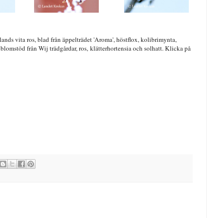
ands vita ros, blad från äppelträdet 'Aroma', höstflox, kolibrimynta,
 blomstöd från Wij trädgårdar, ros, klätterhortensia och solhatt. Klicka på