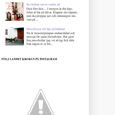
En önskan om en vacker jul
Da'n före da'n ... I morgon är det dags.
Julen är här på allvar. Klappar ska öppnas,
mat ska proppas ner och stämningen ska
vara på ...
Mossfrossa och tips på klättrare
Nu är monsterpumpan undanstädad och
mossan får spela förstafiolen. Har gjort
fina mossbollar (jag vet att jag fick idén
från någon av er blo...
FÖLJ LANDET KROKUS PÅ INSTAGRAM