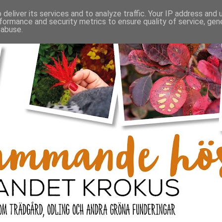
deliver its services and to analyze traffic. Your IP address and
formance and security metrics to ensure quality of service, ge
 abuse.