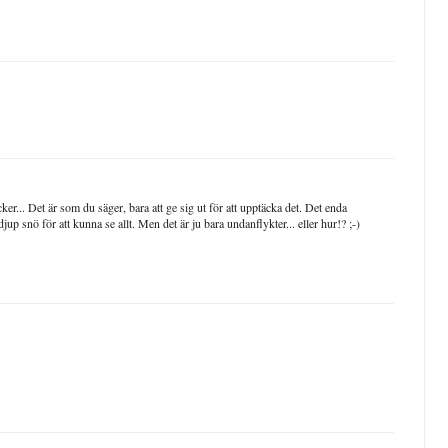
r... Det är som du säger, bara att ge sig ut för att upptäcka det. Det enda
jup snö för att kunna se allt. Men det är ju bara undanflykter... eller hur!? ;-)