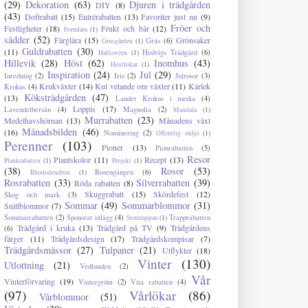
(29)
Dekoration
(63)
Djuren i trädgården
DIY
(8)
(43)
Doftrabatt
(15)
Entrérabatten
(13)
Favoriter just nu
(9)
Fröer och
Festligheter
(18)
Frukt och bär
(12)
Formlära
(1)
sådder
(52)
Färglära
(15)
Grönsaker
Gräs
(6)
Grusgården
(1)
Guldrabatten
(30)
(11)
Hedvigs Trädgård
(6)
Halloween
(1)
Hillevik
(28)
Höst
(62)
Inomhus
(43)
Höstlökar
(1)
Inspiration
(24)
Jul
(29)
Inredning
(2)
Iris
(2)
Julrosor
(3)
Krukväxter
(14)
Kul vetande om växter
(11)
Kärlek
Krokus
(4)
Köksträdgården
(47)
(13)
Landet Krokus i media
(4)
Loppis
(17)
Lavendelbersån
(4)
Magnolia
(2)
Mandala
(1)
Murrabatten
(23)
Medelhavshörnan
(13)
Månadens växt
Månadsbilden
(46)
(16)
Nominering
(2)
Offentlig miljö
(1)
Perenner
(103)
Pioner
(13)
Pionrabatten
(5)
Resor
Plantskolor
(11)
Recept
(13)
Plankrabatten
(1)
Projekt
(1)
(38)
Rosor
(53)
Rosengången
(6)
Rhododendron
(1)
Rosrabatten
(33)
Silverrabatten
(39)
Röda rabatten
(8)
Skuggrabatt
(15)
Skördefest
(12)
Skog och mark
(3)
Sommar
(49)
Sommarblommor
(31)
Snittblommor
(7)
Sommarrabatten
(2)
Sponsrat inlägg
(4)
Trapprabatten
Stentrappan
(1)
Trädgård i kruka
(13)
Trädgård på TV
(9)
Trädgårdens
(6)
färger
(11)
Trädgårdsdesign
(17)
Trädgårdskompisar
(7)
Trädgårdsmässor
(27)
Tulpaner
(21)
Utflykter
(18)
Vinter
(130)
Utlottning
(21)
Vedlunden
(2)
Vår
Vinterförvaring
(19)
Vintergrönt
(2)
Vita rabatten
(4)
(97)
Vårlökar
(86)
Vårblommor
(51)