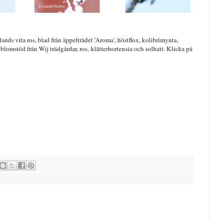
ands vita ros, blad från äppelträdet 'Aroma', höstflox, kolibrimynta,
 blomstöd från Wij trädgårdar, ros, klätterhortensia och solhatt. Klicka på