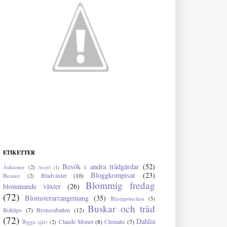
ETIKETTER
Besök i andra trädgårdar
(52)
Auktioner
(2)
Award
(1)
Bloggkompisar
(23)
Bladväxter
(10)
Bienner
(2)
Blommig fredag
blommande växter
(26)
(72)
Blomsterarrangemang
(35)
Blåsippsbacken
(5)
Buskar och träd
Boktips
(7)
Bronsrabatten
(12)
(72)
Dahlia
Claude Monet
(8)
Clematis
(7)
Bygga själv
(2)