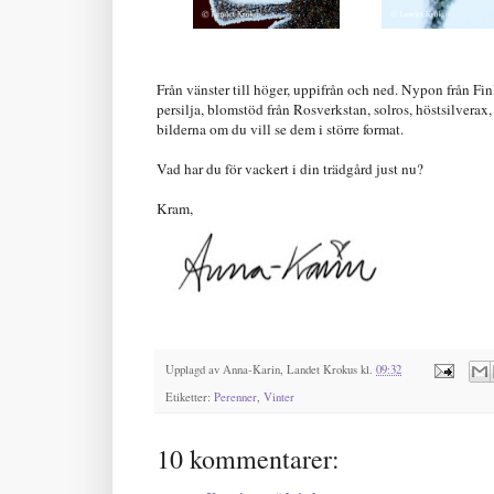
Från vänster till höger, uppifrån och ned. Nypon från Finl
persilja, blomstöd från Rosverkstan, solros, höstsilverax,
bilderna om du vill se dem i större format.
Vad har du för vackert i din trädgård just nu?
Kram,
Upplagd av
Anna-Karin, Landet Krokus
kl.
09:32
Etiketter:
Perenner
,
Vinter
10 kommentarer: