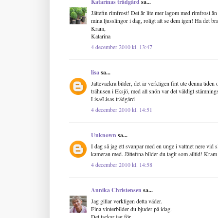
Katarinas trädgård
sa...
Jättefin rimfrost! Det är lite mer lagom med rimfrost än
mina ljusslingor i dag, roligt att se dem igen! Ha det br
Kram,
Katarina
4 december 2010 kl. 13:47
lisa
sa...
Jättevackra bilder, det är verkligen fint ute denna tiden 
trähusen i Eksjö, med all snön var det väldigt stämnings
Lisa/Lisas trädgård
4 december 2010 kl. 14:51
Unknown
sa...
I dag så jag ett svanpar med en unge i vattnet nere vid s
kameran med. Jättefina bilder du tagit som alltid! Kram
4 december 2010 kl. 14:58
Annika Christensen
sa...
Jag gillar verkligen detta väder.
Fina vinterbilder du bjuder på idag.
Det tackar jag för,