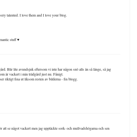
ery talented. I love them and I love your blog.
mantic stuff ♥
gård. Blir lite avundsjuk eftersom vi inte har någon snö alls än så länge, så jag
 som är vackert i min trädgård just nu. Fånigt.
er riktigt fina ut liksom resten av bilderna - fin blogg.
 för att se något vackert men jag upptäckte sork- och mullvadshögarna och sen