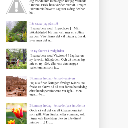
Jag trodde inte mina ögon när jag vaknade
i morse. Prick hela världen var vit. I maj?!
Här ute vid havet?! Jag tror aldrig det har
hä...
I år satsar jag på snitt
[I samarbete med Impecta.se ] Min
köksträdgård blir mer och mer en cutting
garden. Visst finns det väl någon grönsak
kvar men det är...
En ny favorit i trädgården
[I samarbete med Växtzon 4 ] Jag har en
ny favorit i trädgården. Och då menar jag
inte en ny växt, eller ens den snygga
vattentunnan som ja...
Blommig fredag - tema övergiven
Hej alla fina! Äntligen fredag! Känns lite
fräckt att skriva så då min första heltidsdag
efter handoperationerna var igår... Men
men... fre...
Blommig fredag - tema de fyra årstiderna
Oooh så kul det var att kika genom året
som gått. Men längtan efter sommar, sol,
färger och fågelsång blev ju inte direkt
mindre ... ;) Hu...