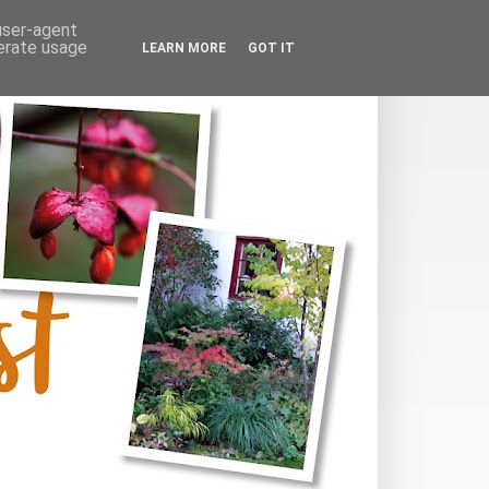
 user-agent
nerate usage
LEARN MORE
GOT IT