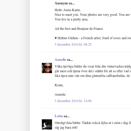
Anonym sa...
Hello Anna-Karin,
Nice to meet you. Your photos are very good. You are v
You live in a pretty area.
All the best and Bonjour de France
♥ Hélène Glehen - a French artist, fond of roses and ro
5 december 2010 kl. 08:25
Annelie
sa...
Vilka ljuvliga bilder du visar från din vintervackra träd
går mest och tjurar över det i stället för att se efter vad
Ska tipsa min vän om dina glutenfria saffransbullar, de s
Kram,
Annelie
5 december 2010 kl. 14:06
Lotta
sa...
Otroligt fina bilder. Tänkte också dyka ut i snön i dag
såg jag bara rött!