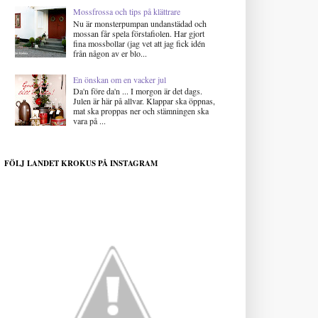
Mossfrossa och tips på klättrare
Nu är monsterpumpan undanstädad och
mossan får spela förstafiolen. Har gjort
fina mossbollar (jag vet att jag fick idén
från någon av er blo...
En önskan om en vacker jul
Da'n före da'n ... I morgon är det dags.
Julen är här på allvar. Klappar ska öppnas,
mat ska proppas ner och stämningen ska
vara på ...
FÖLJ LANDET KROKUS PÅ INSTAGRAM