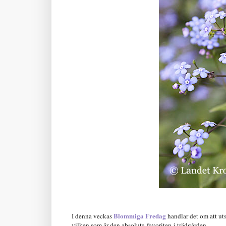
Blommiga Fredag
I denna veckas
handlar det om att uts
vilken som är den absoluta
favoriten
i trädgården.