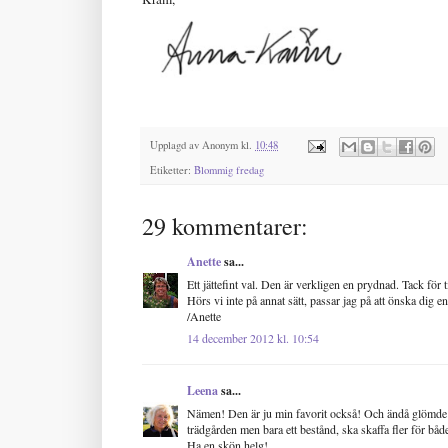
Upplagd av
Anonym
kl.
10:48
Etiketter:
Blommig fredag
29 kommentarer:
Anette
sa...
Ett jättefint val. Den är verkligen en prydnad. Tack för
Hörs vi inte på annat sätt, passar jag på att önska dig e
/Anette
14 december 2012 kl. 10:54
Leena
sa...
Nämen! Den är ju min favorit också! Och ändå glömde ja
trädgården men bara ett bestånd, ska skaffa fler för bå
Ha en skön helg!