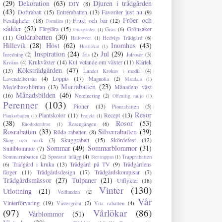
(29)
Dekoration
(63)
Djuren i trädgården
DIY
(8)
(43)
Doftrabatt
(15)
Entrérabatten
(13)
Favoriter just nu
(9)
Fröer och
Festligheter
(18)
Frukt och bär
(12)
Formlära
(1)
sådder
(52)
Färglära
(15)
Grönsaker
Gräs
(6)
Grusgården
(1)
Guldrabatten
(30)
(11)
Hedvigs Trädgård
(6)
Halloween
(1)
Hillevik
(28)
Höst
(62)
Inomhus
(43)
Höstlökar
(1)
Inspiration
(24)
Jul
(29)
Inredning
(2)
Iris
(2)
Julrosor
(3)
Krukväxter
(14)
Kul vetande om växter
(11)
Kärlek
Krokus
(4)
Köksträdgården
(47)
(13)
Landet Krokus i media
(4)
Loppis
(17)
Lavendelbersån
(4)
Magnolia
(2)
Mandala
(1)
Murrabatten
(23)
Medelhavshörnan
(13)
Månadens växt
Månadsbilden
(46)
(16)
Nominering
(2)
Offentlig miljö
(1)
Perenner
(103)
Pioner
(13)
Pionrabatten
(5)
Resor
Plantskolor
(11)
Recept
(13)
Plankrabatten
(1)
Projekt
(1)
(38)
Rosor
(53)
Rosengången
(6)
Rhododendron
(1)
Rosrabatten
(33)
Silverrabatten
(39)
Röda rabatten
(8)
Skuggrabatt
(15)
Skördefest
(12)
Skog och mark
(3)
Sommar
(49)
Sommarblommor
(31)
Snittblommor
(7)
Sommarrabatten
(2)
Sponsrat inlägg
(4)
Trapprabatten
Stentrappan
(1)
Trädgård i kruka
(13)
Trädgård på TV
(9)
Trädgårdens
(6)
färger
(11)
Trädgårdsdesign
(17)
Trädgårdskompisar
(7)
Trädgårdsmässor
(27)
Tulpaner
(21)
Utflykter
(18)
Vinter
(130)
Utlottning
(21)
Vedlunden
(2)
Vår
Vinterförvaring
(19)
Vintergrönt
(2)
Vita rabatten
(4)
(97)
Vårlökar
(86)
Vårblommor
(51)