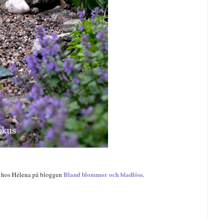
Bland blommor och bladlöss
.
t hos Hélena på bloggen