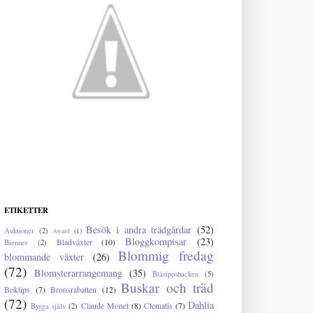
ETIKETTER
Besök i andra trädgårdar
(52)
Auktioner
(2)
Award
(1)
Bloggkompisar
(23)
Bladväxter
(10)
Bienner
(2)
Blommig fredag
blommande växter
(26)
(72)
Blomsterarrangemang
(35)
Blåsippsbacken
(5)
Buskar och träd
Boktips
(7)
Bronsrabatten
(12)
(72)
Dahlia
Claude Monet
(8)
Clematis
(7)
Bygga själv
(2)