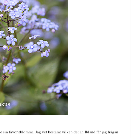
e sin favoritblomma. Jag vet bestämt vilken det är. Ibland får jag frågan