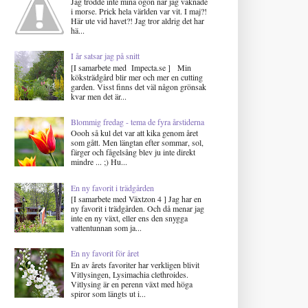
Jag trodde inte mina ögon när jag vaknade
i morse. Prick hela världen var vit. I maj?!
Här ute vid havet?! Jag tror aldrig det har
hä...
I år satsar jag på snitt
[I samarbete med Impecta.se ] Min
köksträdgård blir mer och mer en cutting
garden. Visst finns det väl någon grönsak
kvar men det är...
Blommig fredag - tema de fyra årstiderna
Oooh så kul det var att kika genom året
som gått. Men längtan efter sommar, sol,
färger och fågelsång blev ju inte direkt
mindre ... ;) Hu...
En ny favorit i trädgården
[I samarbete med Växtzon 4 ] Jag har en
ny favorit i trädgården. Och då menar jag
inte en ny växt, eller ens den snygga
vattentunnan som ja...
En ny favorit för året
En av årets favoriter har verkligen blivit
Vitlysingen, Lysimachia clethroides.
Vitlysing är en perenn växt med höga
spiror som längts ut i...