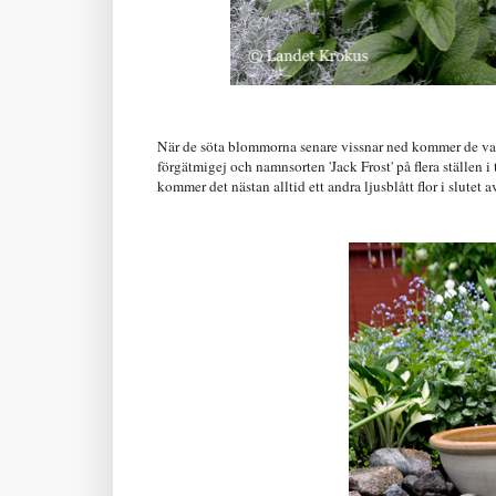
När de söta blommorna senare vissnar ned kommer de vack
förgätmigej och namnsorten 'Jack Frost' på flera ställen 
kommer det nästan alltid ett andra ljusblått flor i slutet