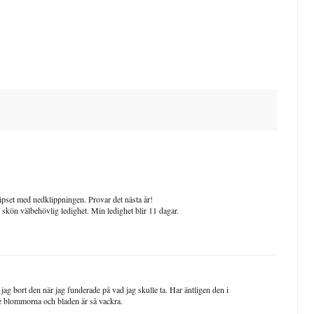
 tipset med nedklippningen. Provar det nästa år!
n skön välbehövlig ledighet. Min ledighet blir 11 dagar.
g bort den när jag funderade på vad jag skulle ta. Har äntligen den i
de blommorna och bladen är så vackra.