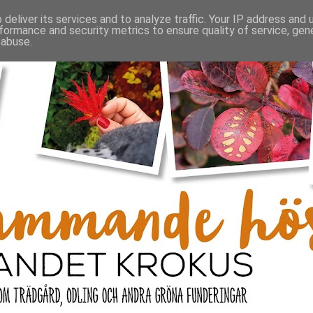
deliver its services and to analyze traffic. Your IP address and
formance and security metrics to ensure quality of service, ge
 abuse.