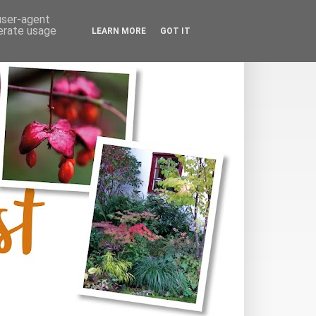
 user-agent
nerate usage
LEARN MORE
GOT IT