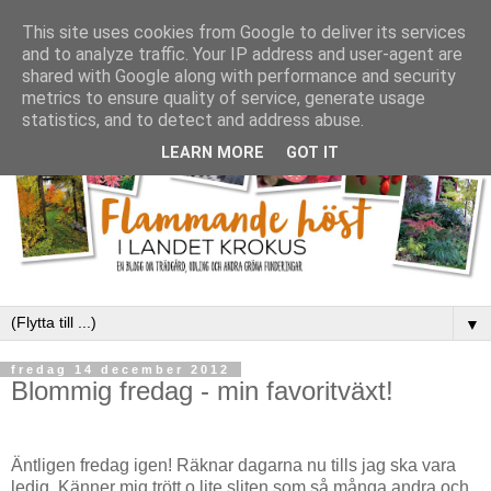
This site uses cookies from Google to deliver its services
and to analyze traffic. Your IP address and user-agent are
shared with Google along with performance and security
metrics to ensure quality of service, generate usage
statistics, and to detect and address abuse.
LEARN MORE
GOT IT
▼
fredag 14 december 2012
Blommig fredag - min favoritväxt!
Äntligen fredag igen! Räknar dagarna nu tills jag ska vara
ledig. Känner mig trött o lite sliten som så många andra och