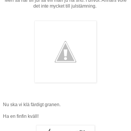
Men så här till jul så vill man ju ha snö. I drivor. Annars vore
det inte mycket till julstämning.
Nu ska vi klä färdigt granen.
Ha en finfin kväll!