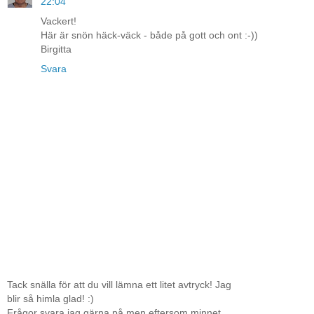
22:04
Vackert!
Här är snön häck-väck - både på gott och ont :-))
Birgitta
Svara
Tack snälla för att du vill lämna ett litet avtryck! Jag
blir så himla glad! :)
Frågor svara jag gärna på men eftersom minnet