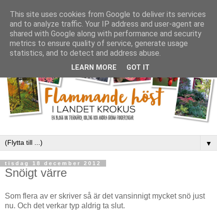
This site uses cookies from Google to deliver its services
and to analyze traffic. Your IP address and user-agent are
shared with Google along with performance and security
metrics to ensure quality of service, generate usage
statistics, and to detect and address abuse.
LEARN MORE
GOT IT
▼
tisdag 18 december 2012
Snöigt värre
Som flera av er skriver så är det vansinnigt mycket snö just
nu. Och det verkar typ aldrig ta slut.