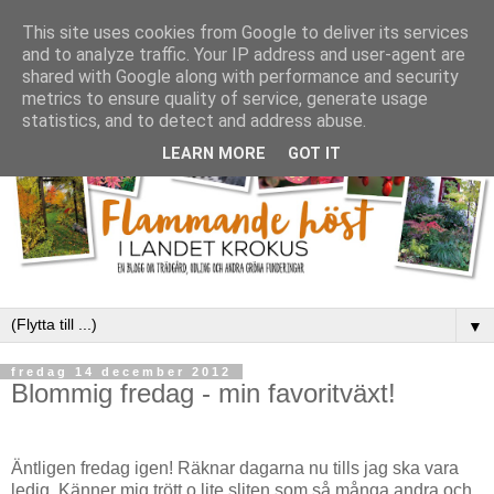
This site uses cookies from Google to deliver its services
and to analyze traffic. Your IP address and user-agent are
shared with Google along with performance and security
metrics to ensure quality of service, generate usage
statistics, and to detect and address abuse.
LEARN MORE
GOT IT
▼
fredag 14 december 2012
Blommig fredag - min favoritväxt!
Äntligen fredag igen! Räknar dagarna nu tills jag ska vara
ledig. Känner mig trött o lite sliten som så många andra och