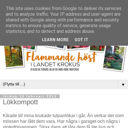
This site uses cookies from Google to deliver its services
and to analyze traffic. Your IP address and user-agent are
shared with Google along with performance and security
metrics to ensure quality of service, generate usage
statistics, and to detect and address abuse.
LEARN MORE
GOT IT
▼
lördag 18 februari 2012
Lökkompott
Kikade till mina krukade tulpanlökar i går. Än verkar det som
mössen har låtit dem vara. Har några i garaget och några i
vinterförvaringen. Strax dags att låta dem få lite ljus och