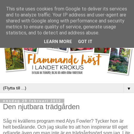
This site uses cookies from Google to deliver its services
and to analyze traffic. Your IP address and user-agent are
shared with Google along with performance and security
metrics to ensure quality of service, generate usage
statistics, and to detect and address abuse.
LEARN MORE
GOT IT
▼
onsdag 29 februari 2012
Den njutbara trädgården
Såg ni kvällens program med Alys Fowler? Tycker hon är
helt bedårande. Och jag skulle tro att hon inspirerar till eget
odlande även om man inte är en trädgårdsnörd som jag. Lite