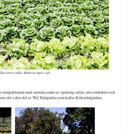
ika sorters sallat. Bilden är tagen i juli.
 trädgårdsland med snörräta rader av spänstig sallat, söta rotfrukter och
finns det i den del av Wij Trädgårdar som kallas Köksträdgården.