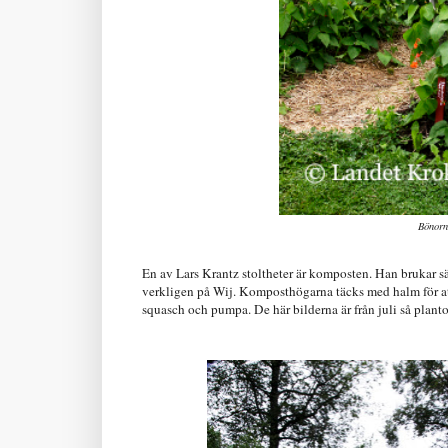
Bönorn
En av Lars Krantz stoltheter är komposten. Han brukar säg
verkligen på Wij. Komposthögarna täcks med halm för att
squasch och pumpa. De här bilderna är från juli så plantor