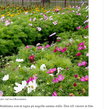
efter rad med Rosenskära.
erbäddarna som är tagna på ungefär samma ställe. Den till vänster är från