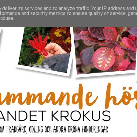
deliver its services and to analyze traffic. Your IP address and
formance and security metrics to ensure quality of service, ge
 abuse.