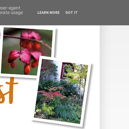
 user-agent
nerate usage
LEARN MORE
GOT IT