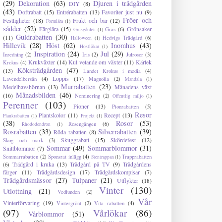
(29)
Dekoration
(63)
Djuren i trädgården
DIY
(8)
(43)
Doftrabatt
(15)
Entrérabatten
(13)
Favoriter just nu
(9)
Fröer och
Festligheter
(18)
Frukt och bär
(12)
Formlära
(1)
sådder
(52)
Färglära
(15)
Grönsaker
Gräs
(6)
Grusgården
(1)
Guldrabatten
(30)
(11)
Hedvigs Trädgård
(6)
Halloween
(1)
Hillevik
(28)
Höst
(62)
Inomhus
(43)
Höstlökar
(1)
Inspiration
(24)
Jul
(29)
Inredning
(2)
Iris
(2)
Julrosor
(3)
Krukväxter
(14)
Kul vetande om växter
(11)
Kärlek
Krokus
(4)
Köksträdgården
(47)
(13)
Landet Krokus i media
(4)
Loppis
(17)
Lavendelbersån
(4)
Magnolia
(2)
Mandala
(1)
Murrabatten
(23)
Medelhavshörnan
(13)
Månadens växt
Månadsbilden
(46)
(16)
Nominering
(2)
Offentlig miljö
(1)
Perenner
(103)
Pioner
(13)
Pionrabatten
(5)
Resor
Plantskolor
(11)
Recept
(13)
Plankrabatten
(1)
Projekt
(1)
(38)
Rosor
(53)
Rosengången
(6)
Rhododendron
(1)
Rosrabatten
(33)
Silverrabatten
(39)
Röda rabatten
(8)
Skuggrabatt
(15)
Skördefest
(12)
Skog och mark
(3)
Sommar
(49)
Sommarblommor
(31)
Snittblommor
(7)
Sommarrabatten
(2)
Sponsrat inlägg
(4)
Trapprabatten
Stentrappan
(1)
Trädgård i kruka
(13)
Trädgård på TV
(9)
Trädgårdens
(6)
färger
(11)
Trädgårdsdesign
(17)
Trädgårdskompisar
(7)
Trädgårdsmässor
(27)
Tulpaner
(21)
Utflykter
(18)
Vinter
(130)
Utlottning
(21)
Vedlunden
(2)
Vår
Vinterförvaring
(19)
Vintergrönt
(2)
Vita rabatten
(4)
(97)
Vårlökar
(86)
Vårblommor
(51)