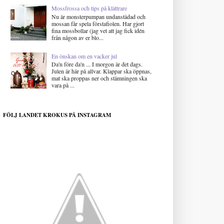
Mossfrossa och tips på klättrare
Nu är monsterpumpan undanstädad och
mossan får spela förstafiolen. Har gjort
fina mossbollar (jag vet att jag fick idén
från någon av er blo...
En önskan om en vacker jul
Da'n före da'n ... I morgon är det dags.
Julen är här på allvar. Klappar ska öppnas,
mat ska proppas ner och stämningen ska
vara på ...
FÖLJ LANDET KROKUS PÅ INSTAGRAM