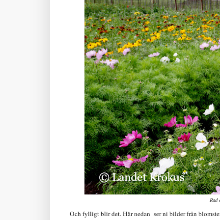
Rad 
Och fylligt blir det. Här nedan ser ni bilder från blomst