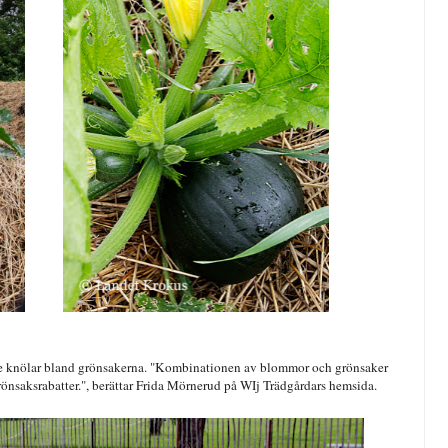
 knölar bland grönsakerna. "Kombinationen av blommor och grönsaker
önsaksrabatter.", berättar Frida Mörnerud på WIj Trädgårdars hemsida.