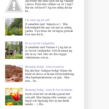
Jag trodde inte mina ögon när jag vaknade
i morse. Prick hela världen var vit. I maj?!
Här ute vid havet?! Jag tror aldrig det har
hä...
I år satsar jag på snitt
[I samarbete med Impecta.se ] Min
köksträdgård blir mer och mer en cutting
garden. Visst finns det väl någon grönsak
kvar men det är...
En ny favorit i trädgården
[I samarbete med Växtzon 4 ] Jag har en
ny favorit i trädgården. Och då menar jag
inte en ny växt, eller ens den snygga
vattentunnan som ja...
Blommig fredag - tema övergiven
Hej alla fina! Äntligen fredag! Känns lite
fräckt att skriva så då min första heltidsdag
efter handoperationerna var igår... Men
men... fre...
Blommig fredag - tema de fyra årstiderna
Oooh så kul det var att kika genom året
som gått. Men längtan efter sommar, sol,
färger och fågelsång blev ju inte direkt
mindre ... ;) Hu...