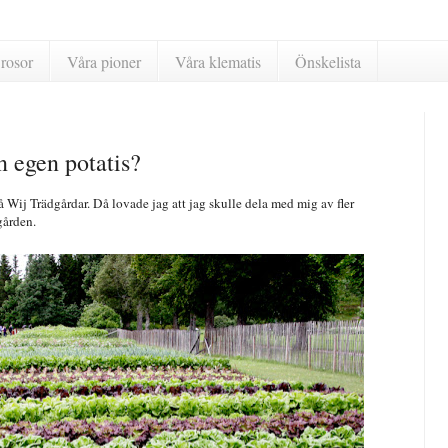
rosor
Våra pioner
Våra klematis
Önskelista
n egen potatis?
 Wij Trädgårdar. Då lovade jag att jag skulle dela med mig av fler
gården.