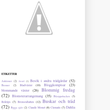
ETIKETTER
Besök i andra trädgårdar
(52)
Auktioner
(2)
Award
(1)
Bloggkompisar
(23)
Bladväxter
(10)
Bienner
(2)
Blommig fredag
blommande växter
(26)
(72)
Blomsterarrangemang
(35)
Blåsippsbacken
(5)
Buskar och träd
Boktips
(7)
Bronsrabatten
(12)
(72)
Dahlia
Claude Monet
(8)
Clematis
(7)
Bygga själv
(2)