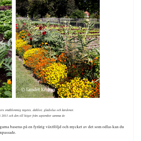
ers småblommig tagetes, dahlior, gladiolus och kardoner.
uli 2011 och den till höger från september samma år.
garna baseras på en fyrårig växtföljd och mycket av det som odlas kan du
anpassade.