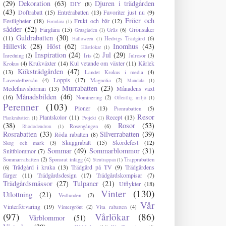
(29)
Dekoration
(63)
Djuren i trädgården
DIY
(8)
(43)
Doftrabatt
(15)
Entrérabatten
(13)
Favoriter just nu
(9)
Fröer och
Festligheter
(18)
Frukt och bär
(12)
Formlära
(1)
sådder
(52)
Färglära
(15)
Grönsaker
Gräs
(6)
Grusgården
(1)
Guldrabatten
(30)
(11)
Hedvigs Trädgård
(6)
Halloween
(1)
Hillevik
(28)
Höst
(62)
Inomhus
(43)
Höstlökar
(1)
Inspiration
(24)
Jul
(29)
Inredning
(2)
Iris
(2)
Julrosor
(3)
Krukväxter
(14)
Kul vetande om växter
(11)
Kärlek
Krokus
(4)
Köksträdgården
(47)
(13)
Landet Krokus i media
(4)
Loppis
(17)
Lavendelbersån
(4)
Magnolia
(2)
Mandala
(1)
Murrabatten
(23)
Medelhavshörnan
(13)
Månadens växt
Månadsbilden
(46)
(16)
Nominering
(2)
Offentlig miljö
(1)
Perenner
(103)
Pioner
(13)
Pionrabatten
(5)
Resor
Plantskolor
(11)
Recept
(13)
Plankrabatten
(1)
Projekt
(1)
(38)
Rosor
(53)
Rosengången
(6)
Rhododendron
(1)
Rosrabatten
(33)
Silverrabatten
(39)
Röda rabatten
(8)
Skuggrabatt
(15)
Skördefest
(12)
Skog och mark
(3)
Sommar
(49)
Sommarblommor
(31)
Snittblommor
(7)
Sommarrabatten
(2)
Sponsrat inlägg
(4)
Trapprabatten
Stentrappan
(1)
Trädgård i kruka
(13)
Trädgård på TV
(9)
Trädgårdens
(6)
färger
(11)
Trädgårdsdesign
(17)
Trädgårdskompisar
(7)
Trädgårdsmässor
(27)
Tulpaner
(21)
Utflykter
(18)
Vinter
(130)
Utlottning
(21)
Vedlunden
(2)
Vår
Vinterförvaring
(19)
Vintergrönt
(2)
Vita rabatten
(4)
(97)
Vårlökar
(86)
Vårblommor
(51)