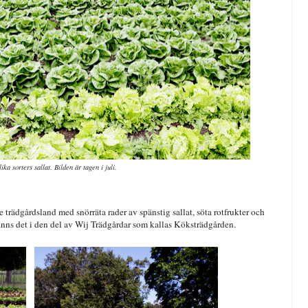
ika sorters sallat. Bilden är tagen i juli.
 trädgårdsland med snörräta rader av spänstig sallat, söta rotfrukter och
finns det i den del av Wij Trädgårdar som kallas Köksträdgården.