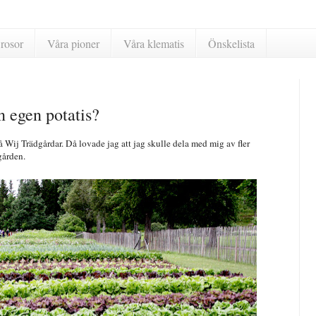
rosor
Våra pioner
Våra klematis
Önskelista
n egen potatis?
 Wij Trädgårdar. Då lovade jag att jag skulle dela med mig av fler
gården.