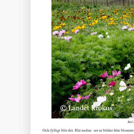
Rad 
Och fylligt blir det. Här nedan ser ni bilder från blomst