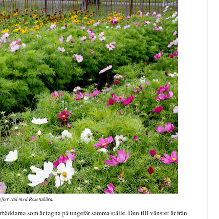
efter rad med Rosenskära.
erbäddarna som är tagna på ungefär samma ställe. Den till vänster är från