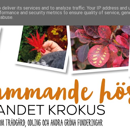
deliver its services and to analyze traffic. Your IP address and
formance and security metrics to ensure quality of service, ge
 abuse.