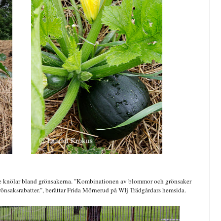
 knölar bland grönsakerna. "Kombinationen av blommor och grönsaker
önsaksrabatter.", berättar Frida Mörnerud på WIj Trädgårdars hemsida.