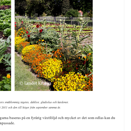
ers småblommig tagetes, dahlior, gladiolus och kardoner.
uli 2011 och den till höger från september samma år.
garna baseras på en fyrårig växtföljd och mycket av det som odlas kan du
anpassade.