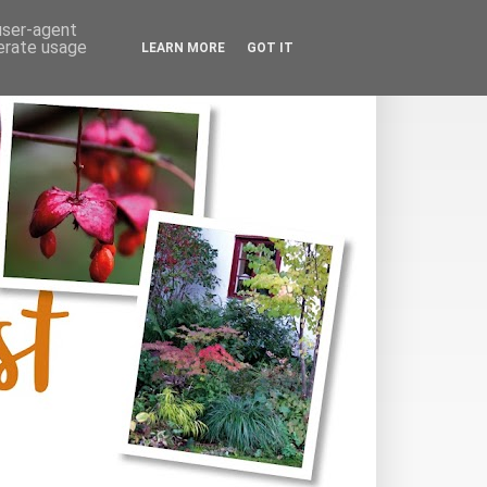
 user-agent
nerate usage
LEARN MORE
GOT IT