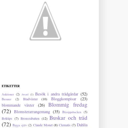
ETIKETTER
Besök i andra trädgårdar
(52)
Auktioner
(2)
Award
(1)
Bloggkompisar
(23)
Bladväxter
(10)
Bienner
(2)
Blommig fredag
blommande växter
(26)
(72)
Blomsterarrangemang
(35)
Blåsippsbacken
(5)
Buskar och träd
Boktips
(7)
Bronsrabatten
(12)
(72)
Dahlia
Claude Monet
(8)
Clematis
(7)
Bygga själv
(2)