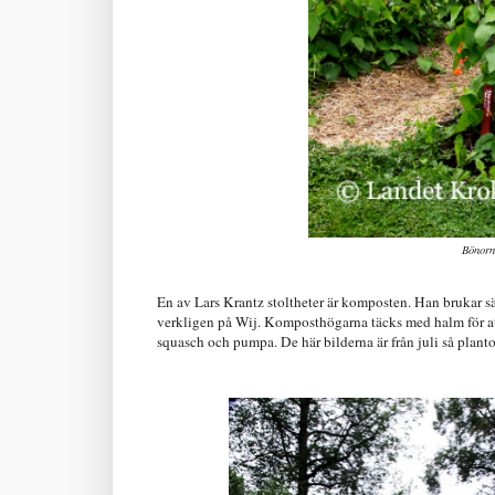
Bönorn
En av Lars Krantz stoltheter är komposten. Han brukar säg
verkligen på Wij. Komposthögarna täcks med halm för att
squasch och pumpa. De här bilderna är från juli så plantor