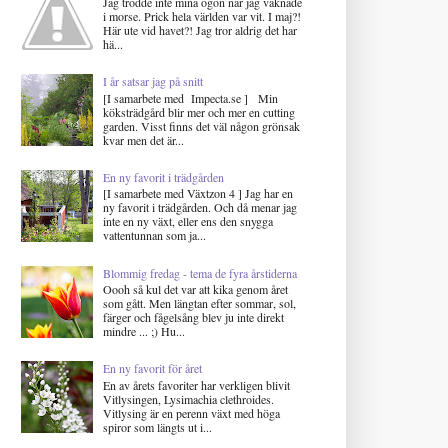
Jag trodde inte mina ögon när jag vaknade
i morse. Prick hela världen var vit. I maj?!
Här ute vid havet?! Jag tror aldrig det har
hä...
I år satsar jag på snitt
[I samarbete med Impecta.se ] Min
köksträdgård blir mer och mer en cutting
garden. Visst finns det väl någon grönsak
kvar men det är...
En ny favorit i trädgården
[I samarbete med Växtzon 4 ] Jag har en
ny favorit i trädgården. Och då menar jag
inte en ny växt, eller ens den snygga
vattentunnan som ja...
Blommig fredag - tema de fyra årstiderna
Oooh så kul det var att kika genom året
som gått. Men längtan efter sommar, sol,
färger och fågelsång blev ju inte direkt
mindre ... ;) Hu...
En ny favorit för året
En av årets favoriter har verkligen blivit
Vitlysingen, Lysimachia clethroides.
Vitlysing är en perenn växt med höga
spiror som längts ut i...