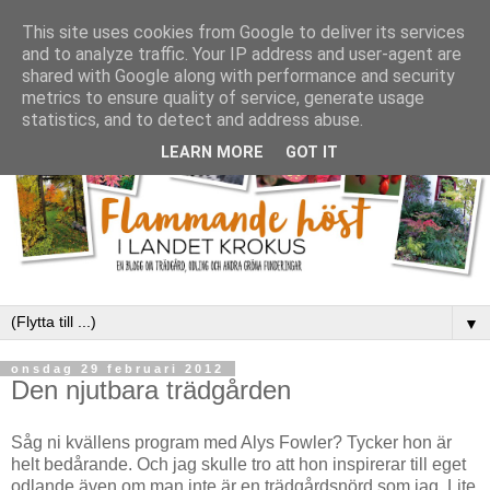
This site uses cookies from Google to deliver its services
and to analyze traffic. Your IP address and user-agent are
shared with Google along with performance and security
metrics to ensure quality of service, generate usage
statistics, and to detect and address abuse.
LEARN MORE
GOT IT
▼
onsdag 29 februari 2012
Den njutbara trädgården
Såg ni kvällens program med Alys Fowler? Tycker hon är
helt bedårande. Och jag skulle tro att hon inspirerar till eget
odlande även om man inte är en trädgårdsnörd som jag. Lite