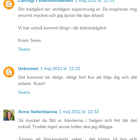
Lantligt i smultronbacken
1 maj 2011 kl. 22:01
Din trädgård ser verkligen supermusig ut. Du inspirerar mig
enormt mycket och jag tjuvar lite tips ibland.
Vi har också kommit långt i vår köksträdgård.
Kram Teres
Svara
Unknown
1 maj 2011 kl. 22:22
Det kommer bli riktigt, riktigt fint! Kul att följa dig och ditt
arbete. Kram!
Svara
Anna Vattenkanna
1 maj 2011 kl. 22:32
Så mycket du fått ur händerna i helgen och fint blir det
också! Trodde inget annat heller ska jag tillägga.
Toppen att återanvända saker - det känns så bra och