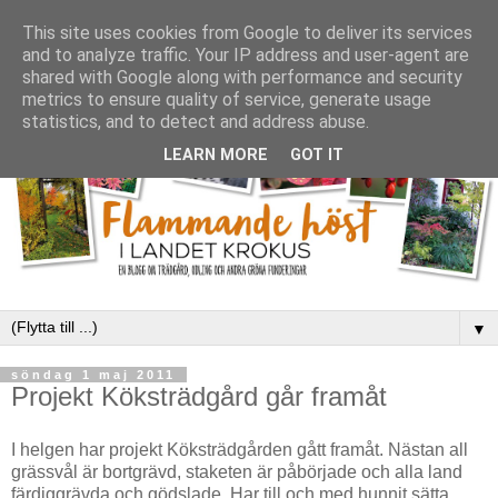
This site uses cookies from Google to deliver its services
and to analyze traffic. Your IP address and user-agent are
shared with Google along with performance and security
metrics to ensure quality of service, generate usage
statistics, and to detect and address abuse.
LEARN MORE
GOT IT
▼
söndag 1 maj 2011
Projekt Köksträdgård går framåt
I helgen har projekt Köksträdgården gått framåt. Nästan all
grässvål är bortgrävd, staketen är påbörjade och alla land
färdiggrävda och gödslade. Har till och med hunnit sätta