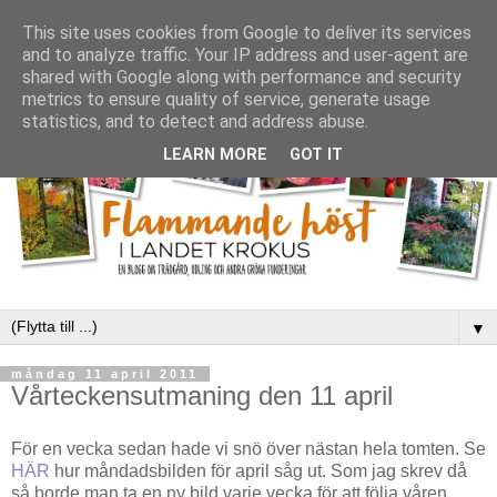
This site uses cookies from Google to deliver its services
and to analyze traffic. Your IP address and user-agent are
shared with Google along with performance and security
metrics to ensure quality of service, generate usage
statistics, and to detect and address abuse.
LEARN MORE
GOT IT
▼
måndag 11 april 2011
Vårteckensutmaning den 11 april
För en vecka sedan hade vi snö över nästan hela tomten. Se
HÄR
hur måndadsbilden för april såg ut. Som jag skrev då
så borde man ta en ny bild varje vecka för att följa våren