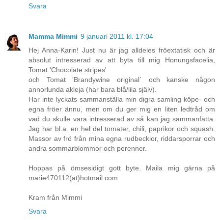
Svara
Mamma Mimmi
9 januari 2011 kl. 17:04
Hej Anna-Karin! Just nu är jag alldeles fröextatisk och är
absolut intresserad av att byta till mig Honungsfacelia,
Tomat 'Chocolate stripes'
och Tomat 'Brandywine original´ och kanske någon
annorlunda akleja (har bara blå/lila själv).
Har inte lyckats sammanställa min digra samling köpe- och
egna fröer ännu, men om du ger mig en liten ledtråd om
vad du skulle vara intresserad av så kan jag sammanfatta.
Jag har bl.a. en hel del tomater, chili, paprikor och squash.
Massor av frö från mina egna rudbeckior, riddarsporrar och
andra sommarblommor och perenner.
Hoppas på ömsesidigt gott byte. Maila mig gärna på
marie470112(at)hotmail.com
Kram från Mimmi
Svara