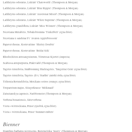
Lathhryrus odoratus, Luktärt 'Chatsworth' (Thompson & Morgan)
Lathhryrus odoratus, Luktärt 'Blue Ripple' (Thompson & Morgan)
Lathhryrus odoratus, Luktärt 'Austronat Mixed' (Thompson & Morgan)
Lathhryrus odoratus, Luktärt 'White Supreme' (Thompson & Morgan)
Lathhryrus grandiflora, Luktärt 'Miss Wilmott' (Thompson & Morgan)
Nicotiana Mutabilis, Tobaksblomma 'Tinkerbell' (egna fröer)
Nicotiana x sanderae F1 'Avalon Appleblossom'
Papaver rhoeas, Kornvallmo 'Shirley Double'
Papaver rhoeas,
Kornvallmo 'Bridal Silk'
Rhodochiton atrosanguineum, Törnrosas Kjortel (impecta)
Scabiosa atropurpurea, Praktvädd (Thompson & Morgan)
Tagetes tenuifolia, Småblommig Häcktagetes, 'Tangerine Gem' (egna fröer)
Tagetes tenuifolia, Tagetes (Ev) 'Starfire' (mörkt röda, egna fröer)
Tithonia Rotundifolia, Mexikans solros (orange, egna fröer)
Tropaeolum majus, Slingerkrasse ‘Milkmaid’
Zaluzianskya capensis, Nattblomster (Thompson & Morgan)
Verbena bonariensis, Jätteverbena
Viola ×wittrockiana, Pensé (ljusblå, egna fröer)
Viola × wittrockiana,
Pensé 'Summer embers'
Bienner
Dianthus barbatus nigrescens, Borstnejlika 'Sooty' (Thompson & Morgan)