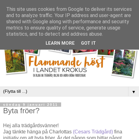
This site uses cookies from Google to deliver its services
and to analyze traffic. Your IP address and user-agent are
shared with Google along with performance and security
metrics to ensure quality of service, generate usage
statistics, and to detect and address abuse.
LEARN MORE
GOT IT
▼
söndag 9 januari 2011
Byta fröer?
Hej alla trädgårdsvänner!
Jag tänkte hänga på Charlottas
(Cesars Trädgård)
fina
initiativ om att byta fröer. Är det någon som hittar något