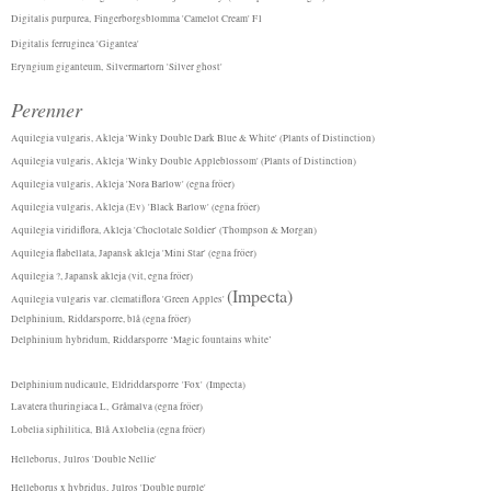
Digitalis purpurea,
Fingerborgsblomma 'Camelot Cream' F1
Digitalis ferruginea 'Gigantea'
Eryngium giganteum, Silvermartorn 'Silver ghost'
Perenner
Aquilegia vulgaris, Akleja 'Winky Double Dark Blue & White' (Plants of Distinction)
Aquilegia vulgaris, Akleja 'Winky Double Appleblossom' (Plants of Distinction)
Aquilegia vulgaris, Akleja 'Nora Barlow' (egna fröer)
Aquilegia vulgaris, Akleja (Ev) 'Black Barlow' (egna fröer)
Aquilegia viridiflora, Akleja 'Choclotale Soldier' (Thompson & Morgan)
Aquilegia flabellata, Japansk akleja 'Mini Star' (egna fröer)
Aquilegia ?, Japansk akleja (vit, egna fröer)
(Impecta)
Aquilegia vulgaris var. clematiflora 'Green Apples'
Delphinium
,
Riddarsporre, blå (egna fröer)
Delphinium
hybridum,
Riddarsporre ‘Magic fountains white’
Delphinium nudicaule, Eldriddarsporre 'Fox' (Impecta)
Lavatera thuringiaca L, Gråmalva (egna fröer)
Lobelia siphilitica,
Blå Axlobelia (egna fröer)
Helleborus,
Julros 'Double Nellie'
Helleborus x hybridus,
Julros 'Double purple'