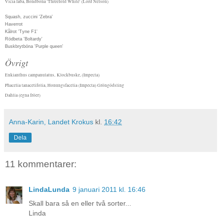
Vicia faba, Bondböna 'Threefold White' (Lord Nelson)
Squash, zuccini 'Zebra'
Haverrot
Kålrot 'Tyne F1'
Rödbeta 'Boltardy'
Buskbrytböna 'Purple queen'
Övrigt
Enkianthus campanulatus,
Klockbuske, (Impecta)
Phacelia tanacetifolia, Honungsfacelia (Impecta) Gröngödsling
Dahlia (egna fröer)
Anna-Karin, Landet Krokus
kl.
16:42
Dela
11 kommentarer:
LindaLunda
9 januari 2011 kl. 16:46
Skall bara så en eller två sorter...
Linda