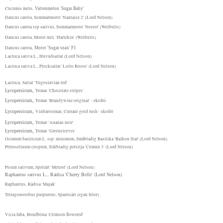
Cucumis melo
,
Vattenmelon 'Sugar Baby'
Daucus carota, Sommarmorot 'Nantaise 2' (Lord Nelson)
Daucus carota ssp sativus, Sommarmorot 'Nestor' (Weibulls)
Daucus carota, Morot mix 'Harlekin' (Weibulls)
Daucus carota,
Morot 'Sugar snax' F1
Lactuca sativa L., Huvudsallat (Lord Nelson)
Lactuca sativa L., Plocksallat 'Lollo Rosso' (Lord Nelson)
Lactuca,
Sallat 'Yugoslavian red'
Lycopersicum,
Tomat 'Chocolate stripes'
Lycopersicum,
Tomat 'Brandywine original' - ekofrö
Lycopersicum,
Vinbärstomat, Currant gold rush - ekofrö
Lycopersicum,
Tomat 'Ananas noir'
Lycopersicum,
Tomat 'Greensleeves'
Ocimum basilicum L. ssp. minimum, Småbladig Basilika 'Balkon Star' (Lord Nelson)
Petroselinum crispum, Slätbladig persilja 'Comun 3' (Lord Nelson)
Pisum sativum, Spritärt 'Meteor' (Lord Nelson)
Raphantus sativus L., Rädisa 'Cherry Belle' (Lord Nelson)
Raphantus,
Rädisa 'Majak'
Tetragonolobus purpureus, Sparrisärt (egan fröer)
Vicia faba, Bondböna 'Crimson flowered'