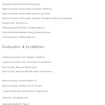
Meconopsis betonicifolia, Blå bergvallmo
Papaver orientale, Orientvallmo 'Coral Reef' (Weibulls)
Papaver orientale, Orientvallmo (ljusrosa, egna fröer)
Papaver orientale, Orientvallmo 'Brilliant' (Thompson & Morgan, bonuspåse)
Primula vialii, Hyacintviva
Thalictrum aquilegifolium, Aklejruta (Impecta)
Thalictrum rochebrunianum, Skuggviolruta (Impecta)
Wisteria sinensis, Blåregn (Impecta)
Grönsaker & kryddörter
Anethum graveolens, Dill 'Mammut' (Weibulls)
Anethum graveolens, Dill 'Gold crown' (Lord Nelson)
Beta Vulgaris,
Mangold 'Bright lights'
Beta Vulgaris, Mangold 'Rhubarb Chard' (Lord Nelson)
Brassica oleracea, Grönkål 'Redbor' F1
Brassica oleracea, Grönkål 'Nero di Toscana'
Cynaria cardunculus,
Kronärtskocka 'Imperial star'
Capsicum,
Chilipeppar 'Fish'
Capsicum, Paprika F1 'Choco'