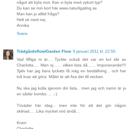
något att byta mot. Kan vi byta med vykort typ?
Du kan se min kort här www.naturligating.se
Man kan ju alltid fråga?
Helt ok med nej.
Annika
Svara
Trädgårdsflow/Garden Flow
9 januari 2011 kl. 22:55
Vad fiffiga ni är.... Tyckte också det var en kul idé av
Charlotta..... Men oj....... vilken lista då....... Imponerande!!!!
Själv har jag bara lyckats få iväg en beställning... och har
två kvar att göra. Målet är att fixa det till veckan.
Nu ska jag kolla igenom din lista... men jag och namn är ju
en sådär kombo..... ;-)
Töväder här idag... men inte för att det gör någon
skilnad..... Lika mycket snö ändå....
Kram
Charlotte