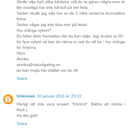
Skulle vilja ha3 olika luktärtor välj du ta gäran några som är
lite ovanliga har inte full koll på det hela.
Sedan skulle jag vilja har av de 2 olika sorterna kornvallmo
fröna
Sedan vågar jag inte läsa mer på listan.
Hur många vykort?
Du hittar dem hemsidan där du kan välja. Jag brukar ta 50:-
för fyra vykort så kan du räkna ut vad du vill ha - hur många
för fröerna.
Hörs
Annika
annika@naturligating.se
du kan mejla här istället om du vill
Svara
Unknown
10 januari 2011 kl. 23:22
Härligt att inte vara ensam "frönörd". Bättre att nörda i
flock:)
Ha det gott!
Svara