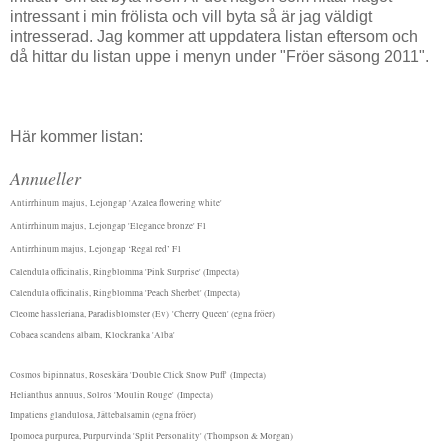
intressant i min frölista och vill byta så är jag väldigt
intresserad. Jag kommer att uppdatera listan eftersom och
då hittar du listan uppe i menyn under "Fröer säsong 2011".
Här kommer listan:
Annueller
Antirrhinum
majus,
Lejongap 'Azalea flowering white'
Antirrhinum majus,
Lejongap 'Elegance bronze' F1
Antirrhinum majus,
Lejongap ‘Regal red’ F1
Calendula officinalis, Ringblomma 'Pink Surprise' (Impecta)
Calendula officinalis, Ringblomma 'Peach Sherbet' (Impecta)
Cleome hassleriana, Paradisblomster (Ev) 'Cherry Queen' (egna fröer)
Cobaea scandens albam,
Klockranka 'Alba'
Cosmos bipinnatus, Roseskära 'Double Click Snow Puff' (Impecta)
Helianthus annuus, Solros 'Moulin Rouge' (Impecta)
Impatiens glandulosa, Jättebalsamin (egna fröer)
I
pomoea purpurea, Purpurvinda 'Split Personality' (Thompson & Morgan)