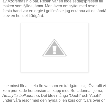
av Azorernas nio öar. Resan var en födelsedagspresent till
maken som fyllde jämnt. Men även om syftet med resan i
första hand var en orgie i golf måste jag erkänna att det ändå
blev en hel del trädgård.
Inte minst för att hela ön var som en trädgård i sig. Överallt vi
kom prunkade hortensiorna i kapp med Belladonnaliljorna,
Amaryllis belladonna
. Det blev många 'Oooh!' och 'Aaah!'
under våra resor med den hyrda bilen kors och tvärs över ön.