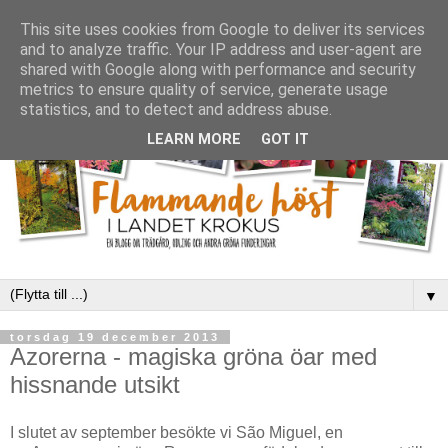
This site uses cookies from Google to deliver its services
and to analyze traffic. Your IP address and user-agent are
shared with Google along with performance and security
metrics to ensure quality of service, generate usage
statistics, and to detect and address abuse.
LEARN MORE
GOT IT
▼
torsdag 19 december 2013
Azorerna - magiska gröna öar med
hissnande utsikt
I slutet av september besökte vi São Miguel, en