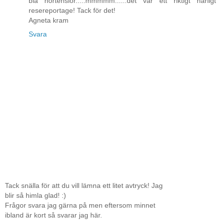
blå hortensior.....mmmmm......det var ett riktigt härligt
resereportage! Tack för det!
Agneta kram
Svara
Tack snälla för att du vill lämna ett litet avtryck! Jag
blir så himla glad! :)
Frågor svara jag gärna på men eftersom minnet
ibland är kort så svarar jag här.