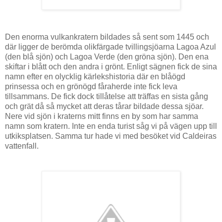
Den enorma vulkankratern bildades så sent som 1445 och
där ligger de berömda olikfärgade tvillingsjöarna Lagoa Azul
(den blå sjön) och Lagoa Verde (den gröna sjön). Den ena
skiftar i blått och den andra i grönt. Enligt sägnen fick de sina
namn efter en olycklig kärlekshistoria där en blåögd
prinsessa och en grönögd fåraherde inte fick leva
tillsammans. De fick dock tillåtelse att träffas en sista gång
och grät då så mycket att deras tårar bildade dessa sjöar.
Nere vid sjön i kraterns mitt finns en by som har samma
namn som kratern.
Inte en enda turist såg vi på vägen upp till
utkiksplatsen. Samma tur hade vi med besöket vid
Caldeiras
vattenfall.