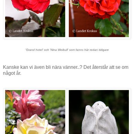
'Grand hotel' och 'Nina Weibull' som fanns här redan tidigare
Kanske kan vi även bli nära vänner..? Det återstår att se om
något år.