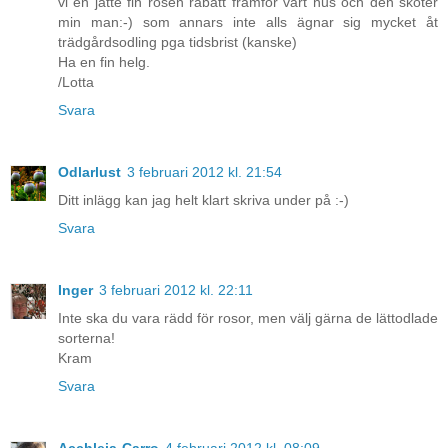
vi en jätte fin rosen rabatt framför vårt hus och den sköter
min man:-) som annars inte alls ägnar sig mycket åt
trädgårdsodling pga tidsbrist (kanske)
Ha en fin helg.
/Lotta
Svara
Odlarlust
3 februari 2012 kl. 21:54
Ditt inlägg kan jag helt klart skriva under på :-)
Svara
Inger
3 februari 2012 kl. 22:11
Inte ska du vara rädd för rosor, men välj gärna de lättodlade
sorterna!
Kram
Svara