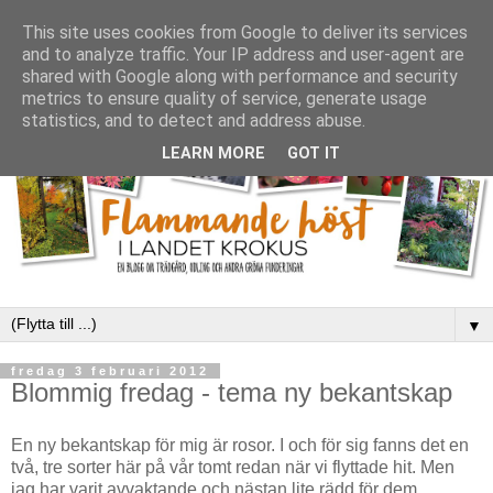
This site uses cookies from Google to deliver its services
and to analyze traffic. Your IP address and user-agent are
shared with Google along with performance and security
metrics to ensure quality of service, generate usage
statistics, and to detect and address abuse.
LEARN MORE
GOT IT
▼
fredag 3 februari 2012
Blommig fredag - tema ny bekantskap
En ny bekantskap för mig är rosor. I och för sig fanns det en
två, tre sorter här på vår tomt redan när vi flyttade hit. Men
jag har varit avvaktande och nästan lite rädd för dem.