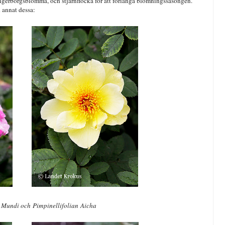
fingerborgsblomma, och stjärnflocka för att förlänga blomningssäsongen.
 annat dessa:
 Mundi och Pimpinellifolian Aicha