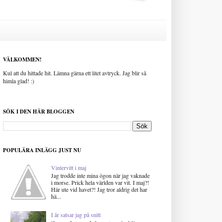
VÄLKOMMEN!
Kul att du hittade hit. Lämna gärna ett litet avtryck. Jag blir så
himla glad! :)
SÖK I DEN HÄR BLOGGEN
POPULÄRA INLÄGG JUST NU
Vintervitt i maj
Jag trodde inte mina ögon när jag vaknade
i morse. Prick hela världen var vit. I maj?!
Här ute vid havet?! Jag tror aldrig det har
hä...
I år satsar jag på snitt