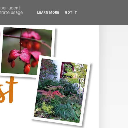
 user-agent
nerate usage
LEARN MORE
GOT IT