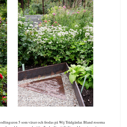
r odlingszon 5 som växer och frodas på Wij Trädgårdar. Bland rosorna