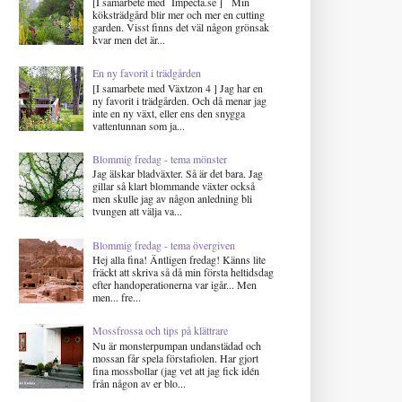
[I samarbete med Impecta.se ] Min
köksträdgård blir mer och mer en cutting
garden. Visst finns det väl någon grönsak
kvar men det är...
En ny favorit i trädgården
[I samarbete med Växtzon 4 ] Jag har en
ny favorit i trädgården. Och då menar jag
inte en ny växt, eller ens den snygga
vattentunnan som ja...
Blommig fredag - tema mönster
Jag älskar bladväxter. Så är det bara. Jag
gillar så klart blommande växter också
men skulle jag av någon anledning bli
tvungen att välja va...
Blommig fredag - tema övergiven
Hej alla fina! Äntligen fredag! Känns lite
fräckt att skriva så då min första heltidsdag
efter handoperationerna var igår... Men
men... fre...
Mossfrossa och tips på klättrare
Nu är monsterpumpan undanstädad och
mossan får spela förstafiolen. Har gjort
fina mossbollar (jag vet att jag fick idén
från någon av er blo...