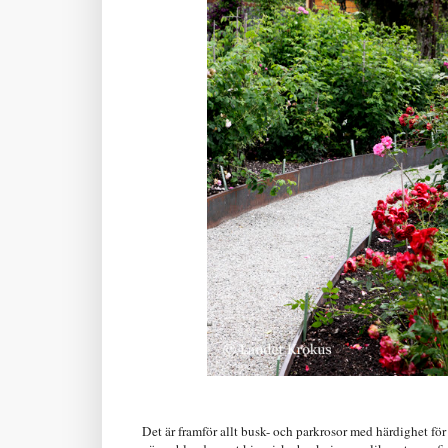
Det är framför allt busk- och parkrosor med härdighet fö