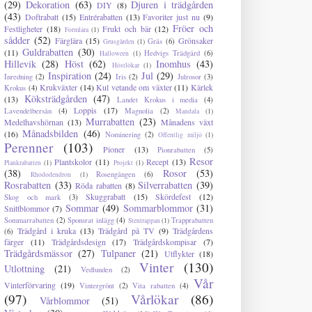
(29)
Dekoration
(63)
Djuren i trädgården
DIY
(8)
(43)
Doftrabatt
(15)
Entrérabatten
(13)
Favoriter just nu
(9)
Fröer och
Festligheter
(18)
Frukt och bär
(12)
Formlära
(1)
sådder
(52)
Färglära
(15)
Grönsaker
Gräs
(6)
Grusgården
(1)
Guldrabatten
(30)
(11)
Hedvigs Trädgård
(6)
Halloween
(1)
Hillevik
(28)
Höst
(62)
Inomhus
(43)
Höstlökar
(1)
Inspiration
(24)
Jul
(29)
Inredning
(2)
Iris
(2)
Julrosor
(3)
Krukväxter
(14)
Kul vetande om växter
(11)
Kärlek
Krokus
(4)
Köksträdgården
(47)
(13)
Landet Krokus i media
(4)
Loppis
(17)
Lavendelbersån
(4)
Magnolia
(2)
Mandala
(1)
Murrabatten
(23)
Medelhavshörnan
(13)
Månadens växt
Månadsbilden
(46)
(16)
Nominering
(2)
Offentlig miljö
(1)
Perenner
(103)
Pioner
(13)
Pionrabatten
(5)
Resor
Plantskolor
(11)
Recept
(13)
Plankrabatten
(1)
Projekt
(1)
(38)
Rosor
(53)
Rosengången
(6)
Rhododendron
(1)
Rosrabatten
(33)
Silverrabatten
(39)
Röda rabatten
(8)
Skuggrabatt
(15)
Skördefest
(12)
Skog och mark
(3)
Sommar
(49)
Sommarblommor
(31)
Snittblommor
(7)
Sommarrabatten
(2)
Sponsrat inlägg
(4)
Trapprabatten
Stentrappan
(1)
Trädgård i kruka
(13)
Trädgård på TV
(9)
Trädgårdens
(6)
färger
(11)
Trädgårdsdesign
(17)
Trädgårdskompisar
(7)
Trädgårdsmässor
(27)
Tulpaner
(21)
Utflykter
(18)
Vinter
(130)
Utlottning
(21)
Vedlunden
(2)
Vår
Vinterförvaring
(19)
Vintergrönt
(2)
Vita rabatten
(4)
(97)
Vårlökar
(86)
Vårblommor
(51)