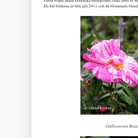
växer bland annat kinesiska buskpioner, olika arter av 
De här bilderna är från juli 2011 och då blommade bland
Gallicarosen Rosa