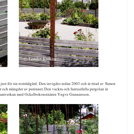
t just för sin rosträdgård. Den invigdes redan 2003 och är ritad av Simon
or och mängder av perenner. Den vackra och fantasifulla pergolan är
 samverkan med Ockelbokonstnären Yngve Gunnarsson.