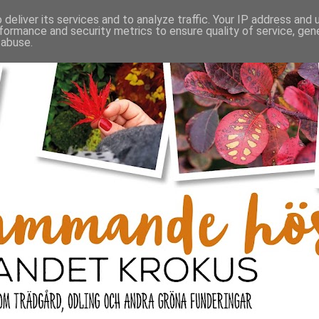
deliver its services and to analyze traffic. Your IP address and
formance and security metrics to ensure quality of service, ge
 abuse.