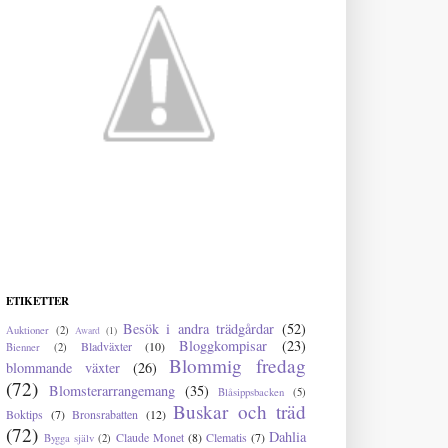
ETIKETTER
Besök i andra trädgårdar
(52)
Auktioner
(2)
Award
(1)
Bloggkompisar
(23)
Bladväxter
(10)
Bienner
(2)
Blommig fredag
blommande växter
(26)
(72)
Blomsterarrangemang
(35)
Blåsippsbacken
(5)
Buskar och träd
Boktips
(7)
Bronsrabatten
(12)
(72)
Dahlia
Claude Monet
(8)
Clematis
(7)
Bygga själv
(2)