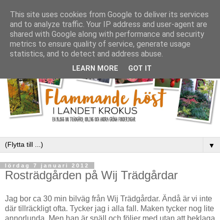
This site uses cookies from Google to deliver its services
and to analyze traffic. Your IP address and user-agent are
shared with Google along with performance and security
metrics to ensure quality of service, generate usage
statistics, and to detect and address abuse.
LEARN MORE
GOT IT
▼
lördag 7 januari 2012
Rosträdgården på Wij Trädgårdar
Jag bor ca 30 min bilväg från Wij Trädgårdar. Ändå är vi inte
där tillräckligt ofta. Tycker jag i alla fall. Maken tycker nog lite
annorlunda. Men han är snäll och följer med utan att beklaga