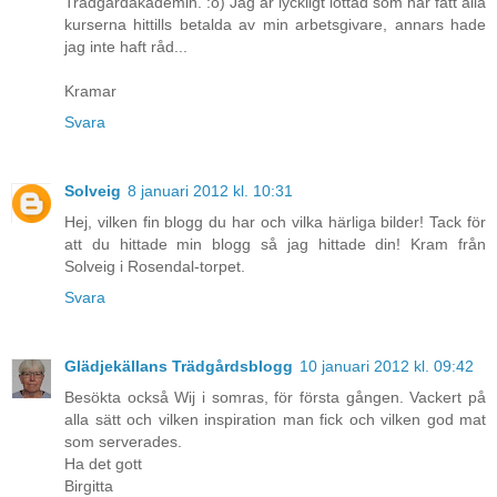
Trädgårdakademin. :o) Jag är lyckligt lottad som har fått alla
kurserna hittills betalda av min arbetsgivare, annars hade
jag inte haft råd...
Kramar
Svara
Solveig
8 januari 2012 kl. 10:31
Hej, vilken fin blogg du har och vilka härliga bilder! Tack för
att du hittade min blogg så jag hittade din! Kram från
Solveig i Rosendal-torpet.
Svara
Glädjekällans Trädgårdsblogg
10 januari 2012 kl. 09:42
Besökta också Wij i somras, för första gången. Vackert på
alla sätt och vilken inspiration man fick och vilken god mat
som serverades.
Ha det gott
Birgitta