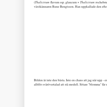
(
Thalictrum
flavum ssp. glaucum ×
Thalictrum
rochebrun
växtkännaren Rune Bengtsson. Han uppkallade den efter 
Bilden är inte den bästa. Inte en chans att jag når upp - e
alltför svårövertalad att stå modell. Sötare "blomma" får m