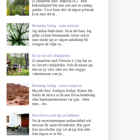
[I samarbete med Impecta.se ] Min
köksträdgård blir mer och mer en cutting
garden. Visst finns det väl någon grönsak
kvar men det är...
Blommig fredag - tema mönster
Jag älskar bladväxter. Så är det bara. Jag
gillar så klart blommande växter också
men skulle jag av någon anledning bli
tvungen att välja va...
En ny favorit i trädgården
[I samarbete med Växtzon 4 ] Jag har en
ny favorit i trädgården. Och då menar jag
inte en ny växt, eller ens den snygga
vattentunnan som ja...
Blommig fredag - tema övergiven
Hej alla fina! Äntligen fredag! Känns lite
fräckt att skriva så då min första heltidsdag
efter handoperationerna var igår... Men
men... fre...
Mossfrossa och tips på klättrare
Nu är monsterpumpan undanstädad och
mossan får spela förstafiolen. Har gjort
fina mossbollar (jag vet att jag fick idén
från någon av er blo...