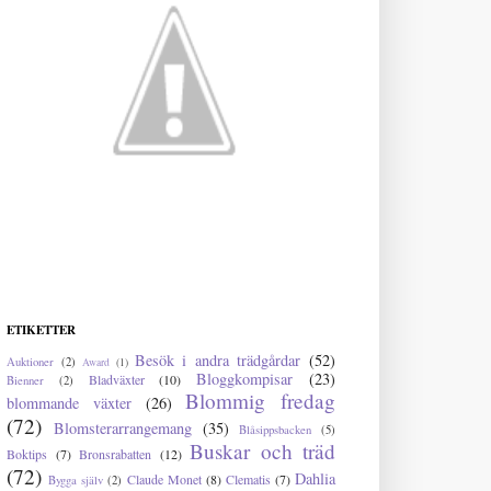
ETIKETTER
Besök i andra trädgårdar
(52)
Auktioner
(2)
Award
(1)
Bloggkompisar
(23)
Bladväxter
(10)
Bienner
(2)
Blommig fredag
blommande växter
(26)
(72)
Blomsterarrangemang
(35)
Blåsippsbacken
(5)
Buskar och träd
Boktips
(7)
Bronsrabatten
(12)
(72)
Dahlia
Claude Monet
(8)
Clematis
(7)
Bygga själv
(2)