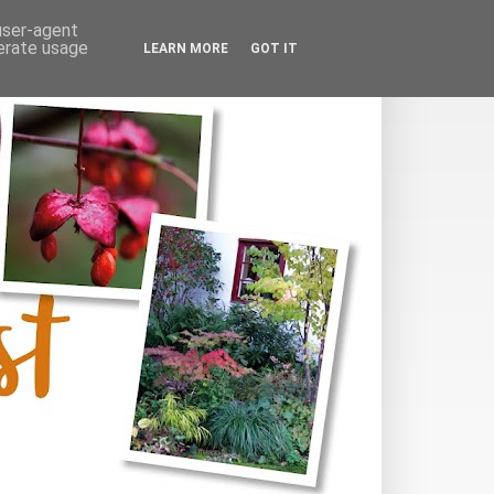
 user-agent
nerate usage
LEARN MORE
GOT IT