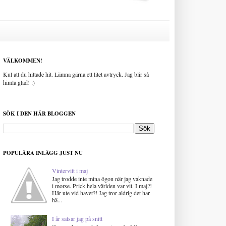
VÄLKOMMEN!
Kul att du hittade hit. Lämna gärna ett litet avtryck. Jag blir så
himla glad! :)
SÖK I DEN HÄR BLOGGEN
POPULÄRA INLÄGG JUST NU
Vintervitt i maj
Jag trodde inte mina ögon när jag vaknade
i morse. Prick hela världen var vit. I maj?!
Här ute vid havet?! Jag tror aldrig det har
hä...
I år satsar jag på snitt