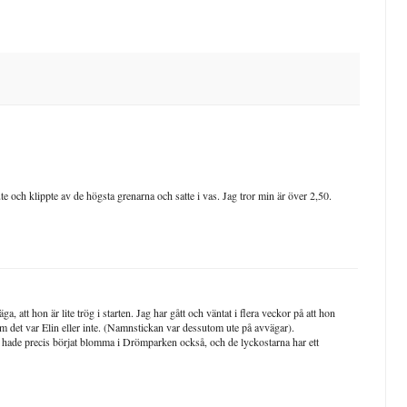
ute och klippte av de högsta grenarna och satte i vas. Jag tror min är över 2,50.
, att hon är lite trög i starten. Jag har gått och väntat i flera veckor på att hon
å om det var Elin eller inte. (Namnstickan var dessutom ute på avvägar).
n hade precis börjat blomma i Drömparken också, och de lyckostarna har ett