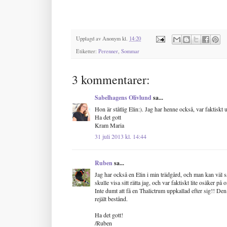
Upplagd av
Anonym
kl.
14:20
Etiketter:
Perenner
,
Sommar
3 kommentarer:
Sabelhagens Olivlund
sa...
Hon är ståtlig Elin:). Jag har henne också, var faktiskt 
Ha det gott
Kram Maria
31 juli 2013 kl. 14:44
Ruben
sa...
Jag har också en Elin i min trädgård, och man kan väl säga
skulle visa sitt rätta jag, och var faktiskt lite osäker p
Inte dumt att få en Thalictrum uppkallad efter sig!! De
rejält bestånd.
Ha det gott!
/Ruben