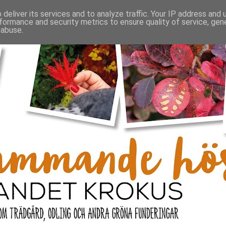
deliver its services and to analyze traffic. Your IP address and
formance and security metrics to ensure quality of service, ge
 abuse.