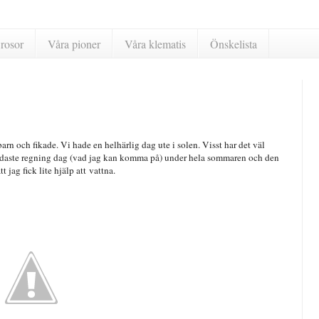
rosor
Våra pioner
Våra klematis
Önskelista
rn och fikade. Vi hade en helhärlig dag ute i solen. Visst har det väl
 endaste regning dag (vad jag kan komma på) under hela sommaren och den
t jag fick lite hjälp att vattna.