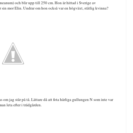
eanum) och blir upp till 250 cm. Hon är hittad i Sverige av
sin mor Elin. Undrar om hon också var en högväxt, ståtlig kvinna?
ns om jag står på tå. Lättare då att fota härliga gullungen N som inte var
an leta efter i trädgården.