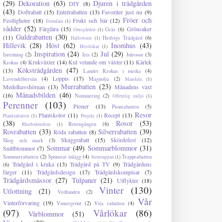
(29)
Dekoration
(63)
Djuren i trädgården
DIY
(8)
(43)
Doftrabatt
(15)
Entrérabatten
(13)
Favoriter just nu
(9)
Fröer och
Festligheter
(18)
Frukt och bär
(12)
Formlära
(1)
sådder
(52)
Färglära
(15)
Grönsaker
Gräs
(6)
Grusgården
(1)
Guldrabatten
(30)
(11)
Hedvigs Trädgård
(6)
Halloween
(1)
Hillevik
(28)
Höst
(62)
Inomhus
(43)
Höstlökar
(1)
Inspiration
(24)
Jul
(29)
Inredning
(2)
Iris
(2)
Julrosor
(3)
Krukväxter
(14)
Kul vetande om växter
(11)
Kärlek
Krokus
(4)
Köksträdgården
(47)
(13)
Landet Krokus i media
(4)
Loppis
(17)
Lavendelbersån
(4)
Magnolia
(2)
Mandala
(1)
Murrabatten
(23)
Medelhavshörnan
(13)
Månadens växt
Månadsbilden
(46)
(16)
Nominering
(2)
Offentlig miljö
(1)
Perenner
(103)
Pioner
(13)
Pionrabatten
(5)
Resor
Plantskolor
(11)
Recept
(13)
Plankrabatten
(1)
Projekt
(1)
(38)
Rosor
(53)
Rosengången
(6)
Rhododendron
(1)
Rosrabatten
(33)
Silverrabatten
(39)
Röda rabatten
(8)
Skuggrabatt
(15)
Skördefest
(12)
Skog och mark
(3)
Sommar
(49)
Sommarblommor
(31)
Snittblommor
(7)
Sommarrabatten
(2)
Sponsrat inlägg
(4)
Trapprabatten
Stentrappan
(1)
Trädgård i kruka
(13)
Trädgård på TV
(9)
Trädgårdens
(6)
färger
(11)
Trädgårdsdesign
(17)
Trädgårdskompisar
(7)
Trädgårdsmässor
(27)
Tulpaner
(21)
Utflykter
(18)
Vinter
(130)
Utlottning
(21)
Vedlunden
(2)
Vår
Vinterförvaring
(19)
Vintergrönt
(2)
Vita rabatten
(4)
(97)
Vårlökar
(86)
Vårblommor
(51)