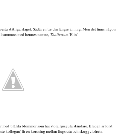
resta ståtliga slaget. Sådär en tre dm längre än mig. Men det finns någon
d tillsammans med hennes namne,
Thalictrum
'Elin'.
r med blålila blommor som har stora ljusgula ståndare. Bladen är först
, inte kollegan) är en korsning mellan ängsruta och skuggviolruta.