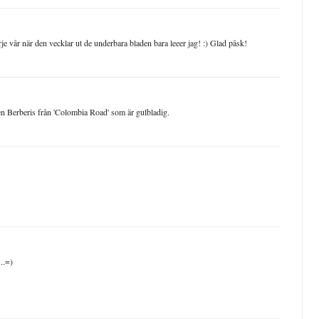
rje vår när den vecklar ut de underbara bladen bara leeer jag! :) Glad påsk!
r en Berberis från 'Colombia Road' som är gulbladig.
..=)