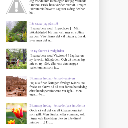
Jag trodde inte mina ögon när jag vaknade
i morse. Prick hela världen var vit. I maj?!
Här ute vid havet?! Jag tror aldrig det har
hä...
I år satsar jag på snitt
[I samarbete med Impecta.se ] Min
köksträdgård blir mer och mer en cutting
garden. Visst finns det väl någon grönsak
kvar men det är...
En ny favorit i trädgården
[I samarbete med Växtzon 4 ] Jag har en
ny favorit i trädgården. Och då menar jag
inte en ny växt, eller ens den snygga
vattentunnan som ja...
Blommig fredag - tema övergiven
Hej alla fina! Äntligen fredag! Känns lite
fräckt att skriva så då min första heltidsdag
efter handoperationerna var igår... Men
men... fre...
Blommig fredag - tema de fyra årstiderna
Oooh så kul det var att kika genom året
som gått. Men längtan efter sommar, sol,
färger och fågelsång blev ju inte direkt
mindre ... ;) Hu...