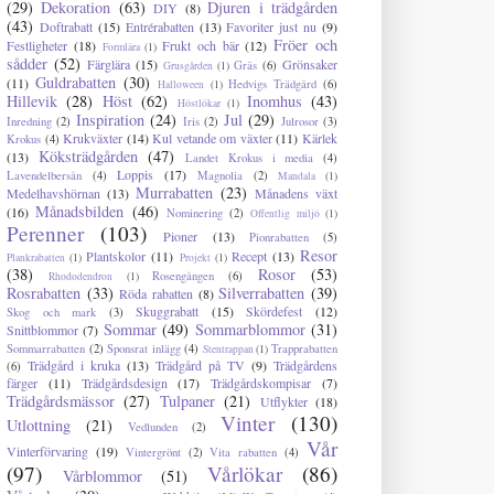
(29)
Dekoration
(63)
Djuren i trädgården
DIY
(8)
(43)
Doftrabatt
(15)
Entrérabatten
(13)
Favoriter just nu
(9)
Fröer och
Festligheter
(18)
Frukt och bär
(12)
Formlära
(1)
sådder
(52)
Färglära
(15)
Grönsaker
Gräs
(6)
Grusgården
(1)
Guldrabatten
(30)
(11)
Hedvigs Trädgård
(6)
Halloween
(1)
Hillevik
(28)
Höst
(62)
Inomhus
(43)
Höstlökar
(1)
Inspiration
(24)
Jul
(29)
Inredning
(2)
Iris
(2)
Julrosor
(3)
Krukväxter
(14)
Kul vetande om växter
(11)
Kärlek
Krokus
(4)
Köksträdgården
(47)
(13)
Landet Krokus i media
(4)
Loppis
(17)
Lavendelbersån
(4)
Magnolia
(2)
Mandala
(1)
Murrabatten
(23)
Medelhavshörnan
(13)
Månadens växt
Månadsbilden
(46)
(16)
Nominering
(2)
Offentlig miljö
(1)
Perenner
(103)
Pioner
(13)
Pionrabatten
(5)
Resor
Plantskolor
(11)
Recept
(13)
Plankrabatten
(1)
Projekt
(1)
(38)
Rosor
(53)
Rosengången
(6)
Rhododendron
(1)
Rosrabatten
(33)
Silverrabatten
(39)
Röda rabatten
(8)
Skuggrabatt
(15)
Skördefest
(12)
Skog och mark
(3)
Sommar
(49)
Sommarblommor
(31)
Snittblommor
(7)
Sommarrabatten
(2)
Sponsrat inlägg
(4)
Trapprabatten
Stentrappan
(1)
Trädgård i kruka
(13)
Trädgård på TV
(9)
Trädgårdens
(6)
färger
(11)
Trädgårdsdesign
(17)
Trädgårdskompisar
(7)
Trädgårdsmässor
(27)
Tulpaner
(21)
Utflykter
(18)
Vinter
(130)
Utlottning
(21)
Vedlunden
(2)
Vår
Vinterförvaring
(19)
Vintergrönt
(2)
Vita rabatten
(4)
(97)
Vårlökar
(86)
Vårblommor
(51)