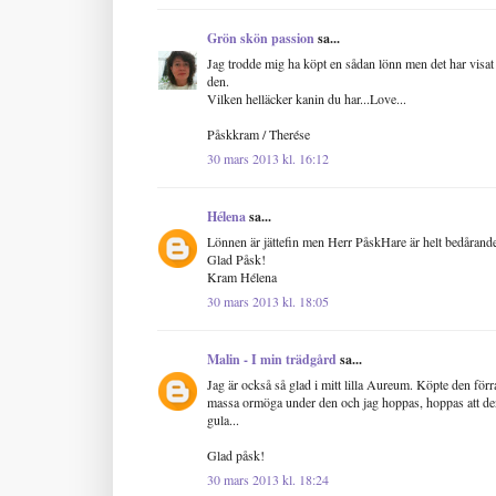
Grön skön passion
sa...
Jag trodde mig ha köpt en sådan lönn men det har visat 
den.
Vilken helläcker kanin du har...Love...
Påskkram / Therése
30 mars 2013 kl. 16:12
Hélena
sa...
Lönnen är jättefin men Herr PåskHare är helt bedårande. S
Glad Påsk!
Kram Hélena
30 mars 2013 kl. 18:05
Malin - I min trädgård
sa...
Jag är också så glad i mitt lilla Aureum. Köpte den förr
massa ormöga under den och jag hoppas, hoppas att den 
gula...
Glad påsk!
30 mars 2013 kl. 18:24