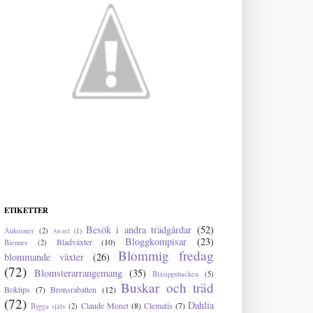
ETIKETTER
Besök i andra trädgårdar
(52)
Auktioner
(2)
Award
(1)
Bloggkompisar
(23)
Bladväxter
(10)
Bienner
(2)
Blommig fredag
blommande växter
(26)
(72)
Blomsterarrangemang
(35)
Blåsippsbacken
(5)
Buskar och träd
Boktips
(7)
Bronsrabatten
(12)
(72)
Dahlia
Claude Monet
(8)
Clematis
(7)
Bygga själv
(2)