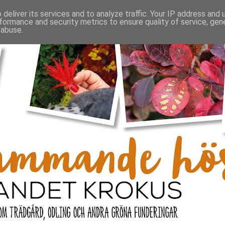
deliver its services and to analyze traffic. Your IP address and
formance and security metrics to ensure quality of service, ge
 abuse.