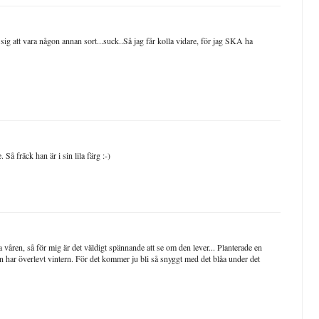
sig att vara någon annan sort...suck..Så jag får kolla vidare, för jag SKA ha
å fräck han är i sin lila färg :-)
a våren, så för mig är det väldigt spännande att se om den lever... Planterade en
har överlevt vintern. För det kommer ju bli så snyggt med det blåa under det