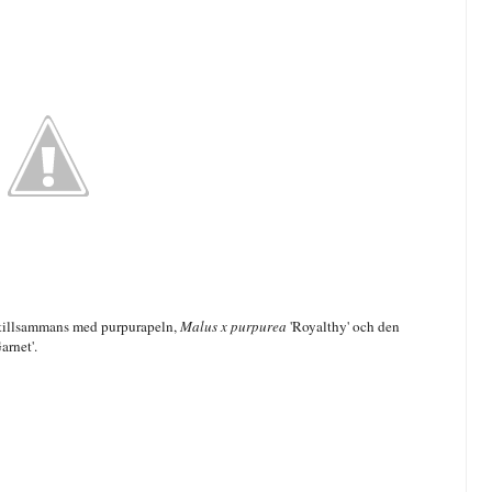
r tillsammans med purpurapeln,
Malus x purpurea
'Royalthy' och den
arnet'.