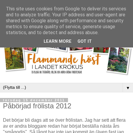
This site uses cookies from Google to deliver its services
and to analyze traffic. Your IP address and user-agent are
shared with Google along with performance and security
metrics to ensure quality of service, generate usage
statistics, and to detect and address abuse.
LEARN MORE
GOT IT
▼
torsdag 15 december 2011
Påbörjad frölista 2012
Det börjar bli dags att se över frölistan. Jag har sett att flera
av er andra bloggare redan har börjat beställa nästa års
"smågodis". Så långt har inte jag kommit än (även fast jag