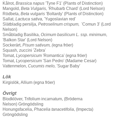
Kålrot,
Brassica napus
'Tyne F1' (Plants of Distinction)
Mangold,
Beta Vulgaris,
'Rhubarb Chard' (Lord Nelson)
Rödbeta,
Beta vulgaris
'Boltardy' (Plants of Distinction)
Sallat,
Lactuca sativa,
'Yugoslavian red'
Slätbladig persilja,
Petroselinum crispum,
'Comun 3' (Lord
Nelson)
Småbladig Basilika,
Ocimum basilicum L. ssp. minimum
,
'Balkon Star' (Lord Nelson)
Sockerärt,
Pisum sativum, (
egna fröer)
Squash, zuccini 'Zebra'
Tomat,
Lycopersicum
'Romantica' (egna fröer)
Tomat,
Lycopersicum
'San Pedro' (Madame Cesar)
Vattenmelon,
Cucumis melo,
'Sugar Baby'
Lök
Kirgislök, Allium (egna fröer)
Övrigt
Blodklöver, Trifolium incarnatum, (Bröderna
Nelson) Gröngödsling
Honungsfacelia,
Phacelia tanacetifolia
, (Impecta)
Gröngödsling