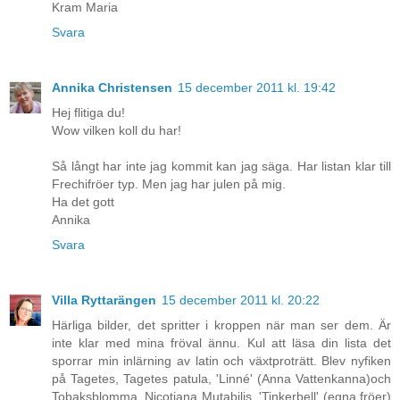
Kram Maria
Svara
Annika Christensen
15 december 2011 kl. 19:42
Hej flitiga du!
Wow vilken koll du har!
Så långt har inte jag kommit kan jag säga. Har listan klar till
Frechifröer typ. Men jag har julen på mig.
Ha det gott
Annika
Svara
Villa Ryttarängen
15 december 2011 kl. 20:22
Härliga bilder, det spritter i kroppen när man ser dem. Är
inte klar med mina fröval ännu. Kul att läsa din lista det
sporrar min inlärning av latin och växtproträtt. Blev nyfiken
på Tagetes, Tagetes patula, 'Linné' (Anna Vattenkanna)och
Tobaksblomma, Nicotiana Mutabilis, 'Tinkerbell' (egna fröer)