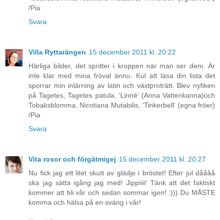
/Pia
Svara
Villa Ryttarängen
15 december 2011 kl. 20:22
Härliga bilder, det spritter i kroppen när man ser dem. Är
inte klar med mina fröval ännu. Kul att läsa din lista det
sporrar min inlärning av latin och växtproträtt. Blev nyfiken
på Tagetes, Tagetes patula, 'Linné' (Anna Vattenkanna)och
Tobaksblomma, Nicotiana Mutabilis, 'Tinkerbell' (egna fröer)
/Pia
Svara
Vita rosor och förgätmigej
15 december 2011 kl. 20:27
Nu fick jag ett litet skutt av glädje i bröstet! Efter jul dåååå
ska jag sätta igång jag med! Jippiiii! Tänk att det faktiskt
kommer att bli vår och sedan sommar igen! :))) Du MÅSTE
komma och hälsa på en sväng i vår!