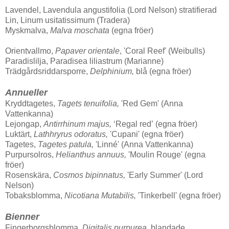
Lavendel, Lavendula angustifolia (Lord Nelson) stratifierad
Lin, Linum usitatissimum (Tradera)
Myskmalva,
Malva moschata
(egna fröer)
Orientvallmo,
Papaver orientale
, 'Coral Reef' (Weibulls)
Paradislilja, Paradisea liliastrum (Marianne)
Trädgårdsriddarsporre,
Delphinium,
blå (egna fröer)
Annueller
Kryddtagetes,
Tagets tenuifolia,
'Red Gem' (Anna
Vattenkanna)
Lejongap,
Antirrhinum majus,
‘Regal red’ (egna fröer)
Luktärt,
Lathhryrus odoratus,
'Cupani' (egna fröer)
Tagetes,
Tagetes patula,
'Linné' (Anna Vattenkanna)
Purpursolros,
Helianthus annuus,
'Moulin Rouge' (egna
fröer)
Rosenskära,
Cosmos bipinnatus,
'Early Summer' (Lord
Nelson)
Tobaksblomma,
Nicotiana Mutabilis,
'Tinkerbell' (egna fröer)
Bienner
Fingerborgsblomma,
Digitalis purpurea,
blandade