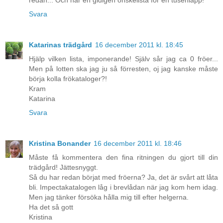
redan... Och har en gidigen önskelista för en tusenlapp!
Svara
Katarinas trädgård
16 december 2011 kl. 18:45
Hjälp vilken lista, imponerande! Själv sår jag ca 0 fröer...
Men på lotten ska jag ju så förresten, oj jag kanske måste
börja kolla frökataloger?!
Kram
Katarina
Svara
Kristina Bonander
16 december 2011 kl. 18:46
Måste få kommentera den fina ritningen du gjort till din
trädgård! Jättesnyggt.
Så du har redan börjat med fröerna? Ja, det är svårt att låta
bli. Impectakatalogen låg i brevlådan när jag kom hem idag.
Men jag tänker försöka hålla mig till efter helgerna.
Ha det så gott
Kristina