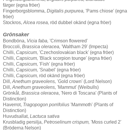
färger (egna fröer)
Fingerborgsblomma,
Digitalis purpurea,
'Pams chiose' (egna
fröer)
Stockros,
Alcea rosea,
röd dubbel okänd (egna fröer)
Grönsaker
Bondböna,
Vicia faba,
'Crimson flowered'
Broccoli,
Brassica oleracea,
'Waltham 29' (Impecta)
Chilli,
Capsicum,
'Czechoslovakian black' (egna fröer)
Chilli,
Capsicum,
'Black scorpion tounge' (egna fröer)
Chilli,
Capsicum,
'Fish' (egna fröer)
Chilli,
Capsicum,
'Snabel' (egna fröer)
Chilli,
Capsicum,
röd okänd (egna fröer)
Dill,
Anethum graveolens,
'Gold crown' (Lord Nelson)
Dill,
Anethum graveolens,
'Mammut' (Weibulls)
Grönkål,
Brassica oleracea
, 'Nero di Toscana' (Plants of
Distinction)
Haverrot,
Tragopogon porrifolius
'Mammoth' (Plants of
Distinction)
Huvudsallat,
Lactuca sativa
Krusbladig persilja,
Petroselinum crispum,
'Moss curled 2'
(Bröderna Nelson)