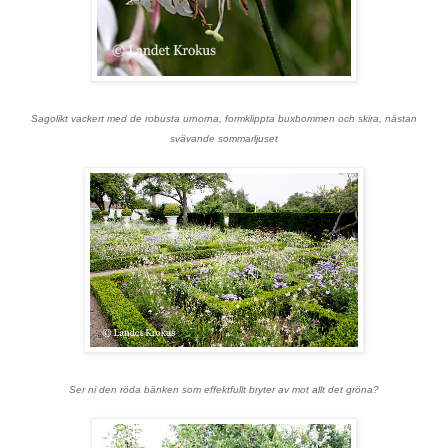
Sagolikt vackert med de robusta urnorna, formklippta buxbommen och skira, nästan
svävande sommarljuset
Ser ni den röda bänken som effektfullt bryter av mot allt det gröna?