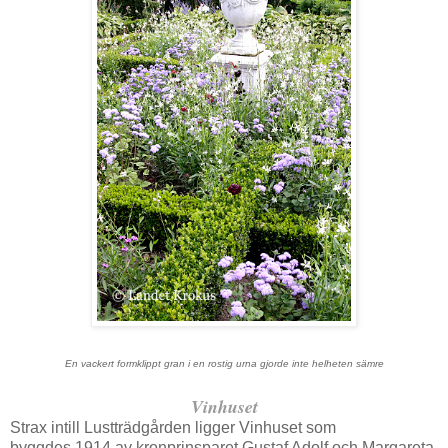
En vackert formklippt gran i en rostig urna gjorde inte helheten sämre
Vinhuset
Strax intill Lustträdgården ligger Vinhuset som
byggdes 1914 av kronprinsparet Gustaf Adolf och Margareta.