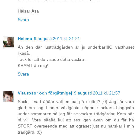
Hälsar Åsa
Svara
Helena
9 augusti 2011 kl. 21:21
Åh den där lustträdgården är ju underbar!!!O växthuset
likaså.
Tack för att du visade detta vackra .
KRAM från mig!
Svara
Vita rosor och förgätmigej
9 augusti 2011 kl. 21:57
Suck.... vad äääär väll en bal på slottet? ;0) Jag får vara
glad om jag hinner våldgästa någon stackars bloggvän
under sommaren så jag får se vackra trädgårdar. Kom när
ni vill! Vore såååå kul att ses igen även om du får ha
STORT överseende med att ogräset just nu härskar i min
trädgård. ;0)