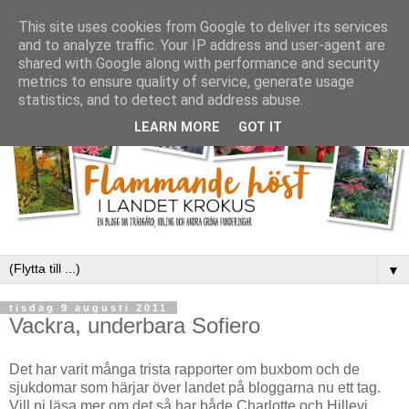
This site uses cookies from Google to deliver its services
and to analyze traffic. Your IP address and user-agent are
shared with Google along with performance and security
metrics to ensure quality of service, generate usage
statistics, and to detect and address abuse.
LEARN MORE
GOT IT
▼
tisdag 9 augusti 2011
Vackra, underbara Sofiero
Det har varit många trista rapporter om buxbom och de
sjukdomar som härjar över landet på bloggarna nu ett tag.
Vill ni läsa mer om det så har både Charlotte och Hillevi