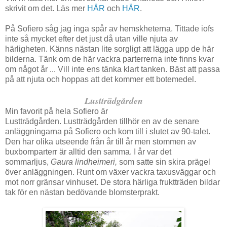
skrivit om det. Läs mer
HÄR
och
HÄR
.
På Sofiero såg jag inga spår av hemskheterna. Tittade iofs
inte så mycket efter det just då utan ville njuta av
härligheten. Känns nästan lite sorgligt att lägga upp de här
bilderna. Tänk om de här vackra parterrerna inte finns kvar
om något år ... Vill inte ens tänka klart tanken. Bäst att passa
på att njuta och hoppas att det kommer ett botemedel.
Lustträdgården
Min favorit på hela Sofiero är
Lustträdgården. Lustträdgården tillhör en av de senare
anläggningarna på Sofiero och kom till i slutet av 90-talet.
Den har olika utseende från år till år men stommen av
buxbomparterr är alltid den samma. I år var det
sommarljus,
Gaura lindheimeri,
som satte sin skira prägel
över anläggningen. Runt om växer vackra taxusväggar och
mot norr gränsar vinhuset. De stora härliga fruktträden bildar
tak för en nästan bedövande blomsterprakt.